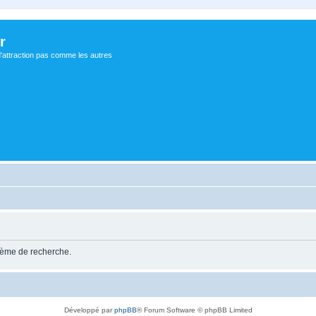
r
d'attraction pas comme les autres
stème de recherche.
Développé par
phpBB
® Forum Software © phpBB Limited