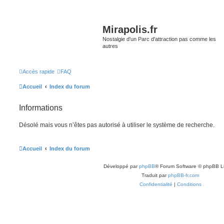
Mirapolis.fr
Nostalgie d'un Parc d'attraction pas comme les
autres
Accès rapide
FAQ
Accueil
Index du forum
Informations
Désolé mais vous n’êtes pas autorisé à utiliser le système de recherche.
Accueil
Index du forum
Développé par
phpBB
® Forum Software © phpBB L
Traduit par
phpBB-fr.com
Confidentialité
|
Conditions