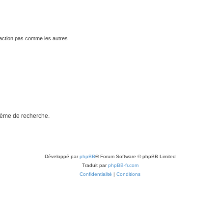
traction pas comme les autres
stème de recherche.
Développé par
phpBB
® Forum Software © phpBB Limited
Traduit par
phpBB-fr.com
Confidentialité
|
Conditions