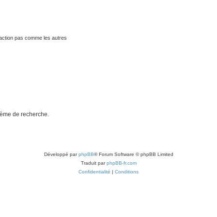
traction pas comme les autres
stème de recherche.
Développé par
phpBB
® Forum Software © phpBB Limited
Traduit par
phpBB-fr.com
Confidentialité
|
Conditions