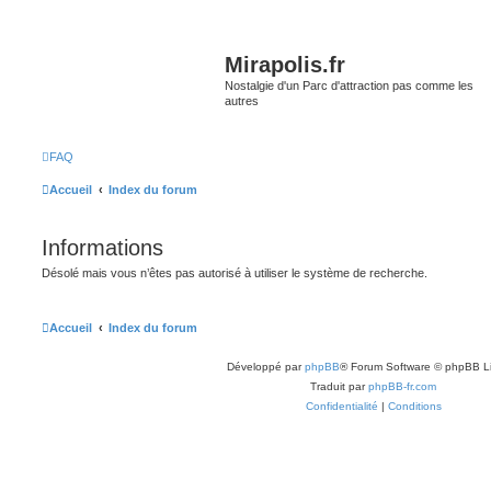
Mirapolis.fr
Nostalgie d'un Parc d'attraction pas comme les
autres
FAQ
Accueil
Index du forum
Informations
Désolé mais vous n’êtes pas autorisé à utiliser le système de recherche.
Accueil
Index du forum
Développé par
phpBB
® Forum Software © phpBB L
Traduit par
phpBB-fr.com
Confidentialité
|
Conditions