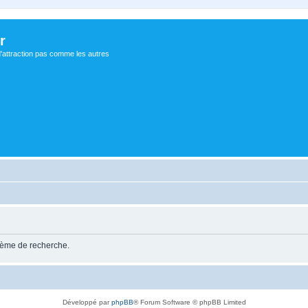
r
d'attraction pas comme les autres
stème de recherche.
Développé par
phpBB
® Forum Software © phpBB Limited