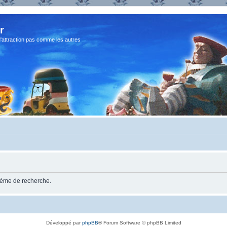
r
d'attraction pas comme les autres
stème de recherche.
Développé par
phpBB
® Forum Software © phpBB Limited