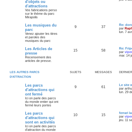
d'objets ou
d'attractions
Vos fabrications perso
sur le thème du parc
Mirapolis
Les musiques du
Re: dor
9
37
par
Raph
parc
lun. 7 av
Venez ajouter les titres
et paroles des
musiques du parc
Les Articles de
Re: Frip
15
58
par
vipe
presse
mar. 14 j
Recensement des
articles de presse.
LES AUTRES PARCS
SUJETS
MESSAGES
DERNIE
D'ATTRACTION
Les parcs
Le site
9
61
par
arth
d'attractions qui
lun. 29 
ont fermé
Ici on parle des parcs
du monde entier qui ont
fermé leurs portes
Les parcs
ferrari l
10
15
par
vipe
d'attractions qui
jeu. 11 s
sont en activités
Ici on parle des parcs
d'attraction du monde