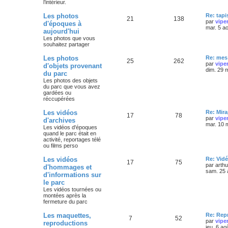
l’intérieur.
Les photos
Re: tapi
21
138
par
vipe
d'époques à
mar. 5 a
aujourd'hui
Les photos que vous
souhaitez partager
Les photos
Re: mes 
25
262
par
vipe
d'objets provenant
dim. 29 
du parc
Les photos des objets
du parc que vous avez
gardées ou
réccupérées
Les vidéos
Re: Mira
17
78
par
vipe
d'archives
mar. 10 
Les vidéos d'époques
quand le parc était en
activité, reportages télé
ou films perso
Les vidéos
Re: Vidé
17
75
par
arth
d'hommages et
sam. 25 
d'informations sur
le parc
Les vidéos tournées ou
montées après la
fermeture du parc
Les maquettes,
Re: Rep
7
52
par
vipe
reproductions
jeu. 6 ao