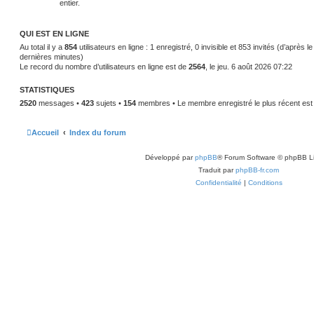
entier.
QUI EST EN LIGNE
Au total il y a
854
utilisateurs en ligne : 1 enregistré, 0 invisible et 853 invités (d’après l
dernières minutes)
Le record du nombre d’utilisateurs en ligne est de
2564
, le jeu. 6 août 2026 07:22
STATISTIQUES
2520
messages •
423
sujets •
154
membres • Le membre enregistré le plus récent es
Accueil
Index du forum
Développé par
phpBB
® Forum Software © phpBB L
Traduit par
phpBB-fr.com
Confidentialité
|
Conditions