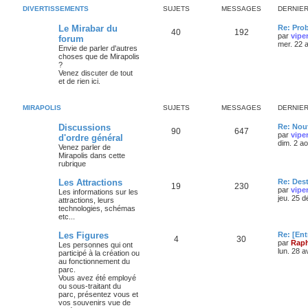
DIVERTISSEMENTS
SUJETS
MESSAGES
DERNIE
Le Mirabar du
Re: Pro
40
192
par
vipe
forum
mer. 22 
Envie de parler d'autres
choses que de Mirapolis
?
Venez discuter de tout
et de rien ici.
MIRAPOLIS
SUJETS
MESSAGES
DERNIE
Discussions
Re: Nouv
90
647
par
vipe
d'ordre général
dim. 2 a
Venez parler de
Mirapolis dans cette
rubrique
Les Attractions
Re: Des
19
230
par
vipe
Les informations sur les
jeu. 25 
attractions, leurs
technologies, schémas
etc...
Les Figures
Re: [Ent
4
30
par
Raph
Les personnes qui ont
lun. 28 a
participé à la création ou
au fonctionnement du
parc.
Vous avez été employé
ou sous-traitant du
parc, présentez vous et
vos souvenirs vue de