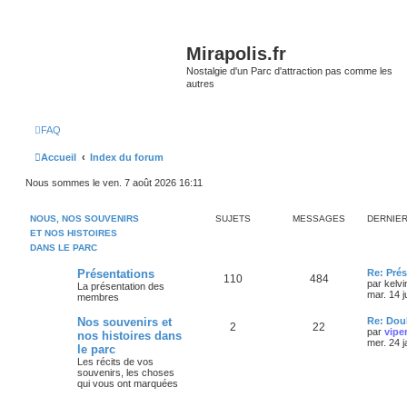
Mirapolis.fr
Nostalgie d'un Parc d'attraction pas comme les
autres
FAQ
Accueil
Index du forum
Nous sommes le ven. 7 août 2026 16:11
NOUS, NOS SOUVENIRS
SUJETS
MESSAGES
DERNIE
ET NOS HISTOIRES
DANS LE PARC
Présentations
Re: Prés
110
484
par
kelvi
La présentation des
mar. 14 j
membres
Nos souvenirs et
Re: Doub
2
22
par
vipe
nos histoires dans
mer. 24 
le parc
Les récits de vos
souvenirs, les choses
qui vous ont marquées