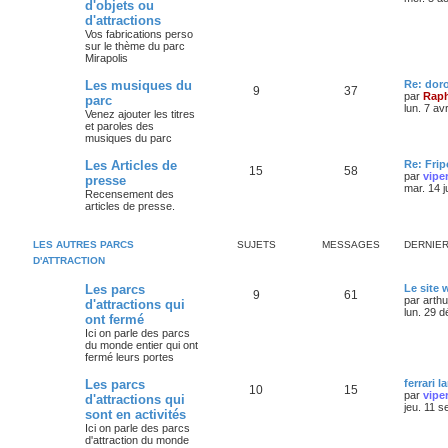
d'objets ou
d'attractions
Vos fabrications perso
sur le thème du parc
Mirapolis
Les musiques du
Re: dor
9
37
par
Raph
parc
lun. 7 av
Venez ajouter les titres
et paroles des
musiques du parc
Les Articles de
Re: Frip
15
58
par
vipe
presse
mar. 14 j
Recensement des
articles de presse.
LES AUTRES PARCS
SUJETS
MESSAGES
DERNIE
D'ATTRACTION
Les parcs
Le site
9
61
par
arth
d'attractions qui
lun. 29 
ont fermé
Ici on parle des parcs
du monde entier qui ont
fermé leurs portes
Les parcs
ferrari l
10
15
par
vipe
d'attractions qui
jeu. 11 s
sont en activités
Ici on parle des parcs
d'attraction du monde