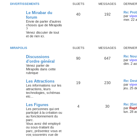
DIVERTISSEMENTS
SUJETS
MESSAGES
DERNIE
Le Mirabar du
Re: Pro
40
192
par
vipe
forum
mer. 22 
Envie de parler d'autres
choses que de Mirapolis
?
Venez discuter de tout
et de rien ici.
MIRAPOLIS
SUJETS
MESSAGES
DERNIE
Discussions
Re: Nouv
90
647
par
vipe
d'ordre général
dim. 2 a
Venez parler de
Mirapolis dans cette
rubrique
Les Attractions
Re: Des
19
230
par
vipe
Les informations sur les
jeu. 25 
attractions, leurs
technologies, schémas
etc...
Les Figures
Re: [Ent
4
30
par
Raph
Les personnes qui ont
lun. 28 a
participé à la création ou
au fonctionnement du
parc.
Vous avez été employé
ou sous-traitant du
parc, présentez vous et
vos souvenirs vue de