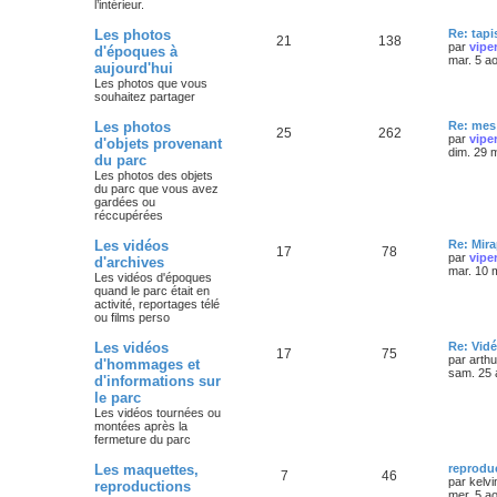
l’intérieur.
Les photos
Re: tapi
21
138
par
vipe
d'époques à
mar. 5 a
aujourd'hui
Les photos que vous
souhaitez partager
Les photos
Re: mes 
25
262
par
vipe
d'objets provenant
dim. 29 
du parc
Les photos des objets
du parc que vous avez
gardées ou
réccupérées
Les vidéos
Re: Mira
17
78
par
vipe
d'archives
mar. 10 
Les vidéos d'époques
quand le parc était en
activité, reportages télé
ou films perso
Les vidéos
Re: Vidé
17
75
par
arth
d'hommages et
sam. 25 
d'informations sur
le parc
Les vidéos tournées ou
montées après la
fermeture du parc
Les maquettes,
reprodu
7
46
par
kelvi
reproductions
mer. 5 a