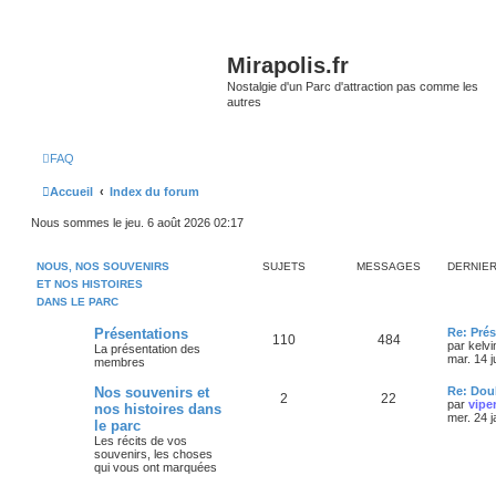
Mirapolis.fr
Nostalgie d'un Parc d'attraction pas comme les
autres
FAQ
Accueil
Index du forum
Nous sommes le jeu. 6 août 2026 02:17
NOUS, NOS SOUVENIRS
SUJETS
MESSAGES
DERNIE
ET NOS HISTOIRES
DANS LE PARC
Présentations
Re: Prés
110
484
par
kelvi
La présentation des
mar. 14 j
membres
Nos souvenirs et
Re: Doub
2
22
par
vipe
nos histoires dans
mer. 24 
le parc
Les récits de vos
souvenirs, les choses
qui vous ont marquées