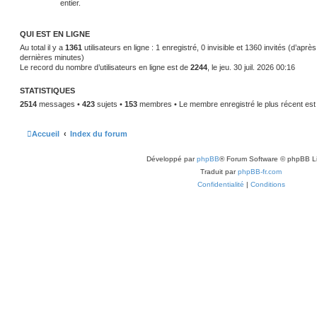
entier.
QUI EST EN LIGNE
Au total il y a
1361
utilisateurs en ligne : 1 enregistré, 0 invisible et 1360 invités (d’aprè
dernières minutes)
Le record du nombre d’utilisateurs en ligne est de
2244
, le jeu. 30 juil. 2026 00:16
STATISTIQUES
2514
messages •
423
sujets •
153
membres • Le membre enregistré le plus récent es
Accueil
Index du forum
Développé par
phpBB
® Forum Software © phpBB L
Traduit par
phpBB-fr.com
Confidentialité
|
Conditions