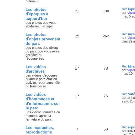
l’intérieur.
Les photos
Re: tapi
21
138
par
vipe
d'époques à
mar. 5 a
aujourd'hui
Les photos que vous
souhaitez partager
Les photos
Re: mes 
25
262
par
vipe
d'objets provenant
dim. 29 
du parc
Les photos des objets
du parc que vous avez
gardées ou
réccupérées
Les vidéos
Re: Mira
17
78
par
vipe
d'archives
mar. 10 
Les vidéos d'époques
quand le parc était en
activité, reportages télé
ou films perso
Les vidéos
Re: Vidé
17
75
par
arth
d'hommages et
sam. 25 
d'informations sur
le parc
Les vidéos tournées ou
montées après la
fermeture du parc
Les maquettes,
Re: rep
7
53
par
kelvi
reproductions
ven. 7 a