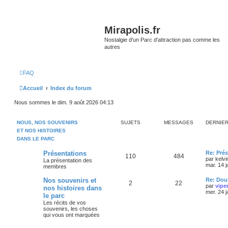
Mirapolis.fr
Nostalgie d'un Parc d'attraction pas comme les
autres
FAQ
Accueil
Index du forum
Nous sommes le dim. 9 août 2026 04:13
NOUS, NOS SOUVENIRS
SUJETS
MESSAGES
DERNIE
ET NOS HISTOIRES
DANS LE PARC
Présentations
Re: Prés
110
484
par
kelvi
La présentation des
mar. 14 j
membres
Nos souvenirs et
Re: Doub
2
22
par
vipe
nos histoires dans
mer. 24 
le parc
Les récits de vos
souvenirs, les choses
qui vous ont marquées