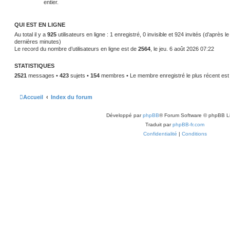
entier.
QUI EST EN LIGNE
Au total il y a
925
utilisateurs en ligne : 1 enregistré, 0 invisible et 924 invités (d’après l
dernières minutes)
Le record du nombre d’utilisateurs en ligne est de
2564
, le jeu. 6 août 2026 07:22
STATISTIQUES
2521
messages •
423
sujets •
154
membres • Le membre enregistré le plus récent es
Accueil
Index du forum
Développé par
phpBB
® Forum Software © phpBB L
Traduit par
phpBB-fr.com
Confidentialité
|
Conditions