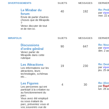
DIVERTISSEMENTS
SUJETS
MESSAGES
DERNIE
Le Mirabar du
Re: Pro
40
192
par
vipe
forum
mer. 22 
Envie de parler d'autres
choses que de Mirapolis
?
Venez discuter de tout
et de rien ici.
MIRAPOLIS
SUJETS
MESSAGES
DERNIE
Discussions
Re: Nouv
90
647
par
vipe
d'ordre général
dim. 2 a
Venez parler de
Mirapolis dans cette
rubrique
Les Attractions
Re: Des
19
230
par
vipe
Les informations sur les
jeu. 25 
attractions, leurs
technologies, schémas
etc...
Les Figures
Re: [Ent
4
30
par
Raph
Les personnes qui ont
lun. 28 a
participé à la création ou
au fonctionnement du
parc.
Vous avez été employé
ou sous-traitant du
parc, présentez vous et
vos souvenirs vue de