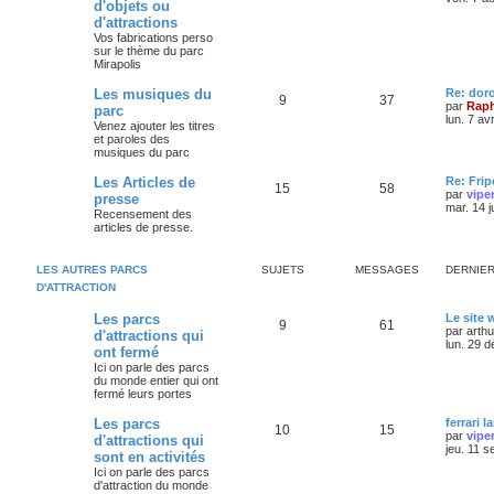
d'objets ou
d'attractions
Vos fabrications perso
sur le thème du parc
Mirapolis
Les musiques du
Re: dor
9
37
par
Raph
parc
lun. 7 av
Venez ajouter les titres
et paroles des
musiques du parc
Les Articles de
Re: Frip
15
58
par
vipe
presse
mar. 14 j
Recensement des
articles de presse.
LES AUTRES PARCS
SUJETS
MESSAGES
DERNIE
D'ATTRACTION
Les parcs
Le site
9
61
par
arth
d'attractions qui
lun. 29 
ont fermé
Ici on parle des parcs
du monde entier qui ont
fermé leurs portes
Les parcs
ferrari l
10
15
par
vipe
d'attractions qui
jeu. 11 s
sont en activités
Ici on parle des parcs
d'attraction du monde