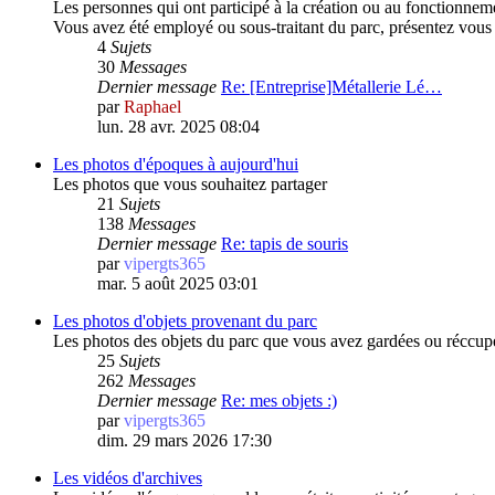
Les personnes qui ont participé à la création ou au fonctionnem
Vous avez été employé ou sous-traitant du parc, présentez vous e
4
Sujets
30
Messages
Dernier message
Re: [Entreprise]Métallerie Lé…
par
Raphael
lun. 28 avr. 2025 08:04
Les photos d'époques à aujourd'hui
Les photos que vous souhaitez partager
21
Sujets
138
Messages
Dernier message
Re: tapis de souris
par
vipergts365
mar. 5 août 2025 03:01
Les photos d'objets provenant du parc
Les photos des objets du parc que vous avez gardées ou réccup
25
Sujets
262
Messages
Dernier message
Re: mes objets :)
par
vipergts365
dim. 29 mars 2026 17:30
Les vidéos d'archives