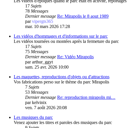
Les vidéos d'époques quand le parc était en activité, reportages 
17
Sujets
78
Messages
Dernier message
Re: Mirapolis le 8 aout 1989
par
vipergts365
mar. 10 mars 2026 17:28
Les vidéos d'hommages et d'informations sur le parc
Les vidéos tournées ou montées après la fermeture du parc
17
Sujets
75
Messages
Dernier message
Re: Vidéo Mirapolis
par
arthur_ggyt
sam. 25 avr. 2026 10:00
Les maquettes, reproductions d'objets ou d'attractions
Vos fabrications perso sur le thème du parc Mirapolis
7
Sujets
53
Messages
Dernier message
Re: reproduction mirapolis mi…
par
kelvinix
ven. 7 août 2026 20:08
Les musiques du parc
Venez ajouter les titres et paroles des musiques du parc
9
Sujets