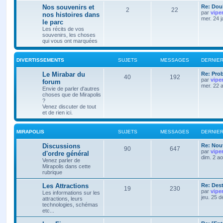
Nos souvenirs et
Re: Doub
2
22
par
vipe
nos histoires dans
mer. 24 
le parc
Les récits de vos
souvenirs, les choses
qui vous ont marquées
DIVERTISSEMENTS
SUJETS
MESSAGES
DERNIE
Le Mirabar du
Re: Pro
40
192
par
vipe
forum
mer. 22 
Envie de parler d'autres
choses que de Mirapolis
?
Venez discuter de tout
et de rien ici.
MIRAPOLIS
SUJETS
MESSAGES
DERNIE
Discussions
Re: Nouv
90
647
par
vipe
d'ordre général
dim. 2 a
Venez parler de
Mirapolis dans cette
rubrique
Les Attractions
Re: Des
19
230
par
vipe
Les informations sur les
jeu. 25 
attractions, leurs
technologies, schémas
etc...