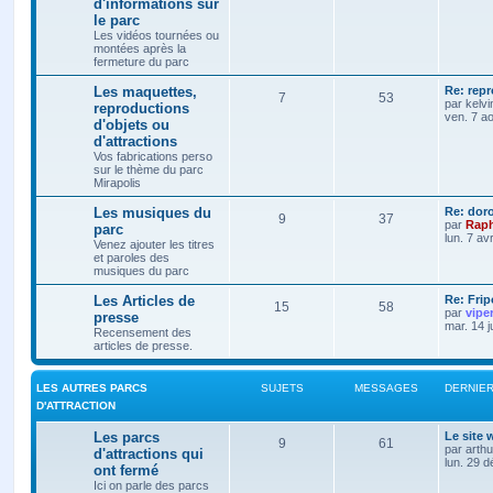
d'informations sur
le parc
Les vidéos tournées ou
montées après la
fermeture du parc
Les maquettes,
Re: rep
7
53
par
kelvi
reproductions
ven. 7 a
d'objets ou
d'attractions
Vos fabrications perso
sur le thème du parc
Mirapolis
Les musiques du
Re: dor
9
37
par
Raph
parc
lun. 7 av
Venez ajouter les titres
et paroles des
musiques du parc
Les Articles de
Re: Frip
15
58
par
vipe
presse
mar. 14 j
Recensement des
articles de presse.
LES AUTRES PARCS
SUJETS
MESSAGES
DERNIE
D'ATTRACTION
Les parcs
Le site
9
61
par
arth
d'attractions qui
lun. 29 
ont fermé
Ici on parle des parcs