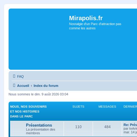
Mirapolis.fr
Nostalgie d'un Parc d'attraction pas
comme les autres
FAQ
Accueil
Index du forum
Nous sommes le dim. 9 août 2026 03:04
NOUS, NOS SOUVENIRS
SUJETS
MESSAGES
DERNIE
ET NOS HISTOIRES
DANS LE PARC
Présentations
Re: Prés
110
484
par
kelvi
La présentation des
mar. 14 j
membres