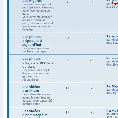
Les Figures
Re: [Ent
4
30
par
Raph
Les personnes qui ont
lun. 28 a
participé à la création ou
au fonctionnement du
parc.
Vous avez été employé
ou sous-traitant du
parc, présentez vous et
vos souvenirs vue de
l’intérieur.
Les photos
Re: tapi
21
138
par
vipe
d'époques à
mar. 5 a
aujourd'hui
Les photos que vous
souhaitez partager
Les photos
Re: mes 
25
262
par
vipe
d'objets provenant
dim. 29 
du parc
Les photos des objets
du parc que vous avez
gardées ou
réccupérées
Les vidéos
Re: Mira
17
78
par
vipe
d'archives
mar. 10 
Les vidéos d'époques
quand le parc était en
activité, reportages télé
ou films perso
Les vidéos
Re: Vidé
17
75
par
arth
d'hommages et
sam. 25 