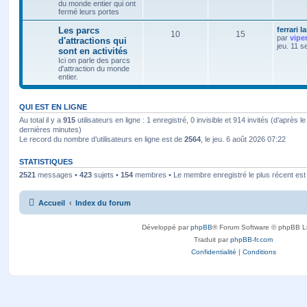
du monde entier qui ont
fermé leurs portes
Les parcs
ferrari l
10
15
par
vipe
d'attractions qui
jeu. 11 s
sont en activités
Ici on parle des parcs
d'attraction du monde
entier.
QUI EST EN LIGNE
Au total il y a
915
utilisateurs en ligne : 1 enregistré, 0 invisible et 914 invités (d’après l
dernières minutes)
Le record du nombre d’utilisateurs en ligne est de
2564
, le jeu. 6 août 2026 07:22
STATISTIQUES
2521
messages •
423
sujets •
154
membres • Le membre enregistré le plus récent es
Accueil
Index du forum
Développé par
phpBB
® Forum Software © phpBB L
Traduit par
phpBB-fr.com
Confidentialité
|
Conditions