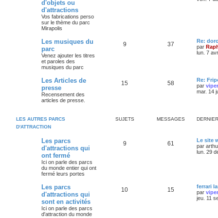
d'objets ou
d'attractions
Vos fabrications perso
sur le thème du parc
Mirapolis
Les musiques du
Re: dor
9
37
par
Raph
parc
lun. 7 av
Venez ajouter les titres
et paroles des
musiques du parc
Les Articles de
Re: Frip
15
58
par
vipe
presse
mar. 14 j
Recensement des
articles de presse.
LES AUTRES PARCS
SUJETS
MESSAGES
DERNIE
D'ATTRACTION
Les parcs
Le site
9
61
par
arth
d'attractions qui
lun. 29 
ont fermé
Ici on parle des parcs
du monde entier qui ont
fermé leurs portes
Les parcs
ferrari l
10
15
par
vipe
d'attractions qui
jeu. 11 s
sont en activités
Ici on parle des parcs
d'attraction du monde