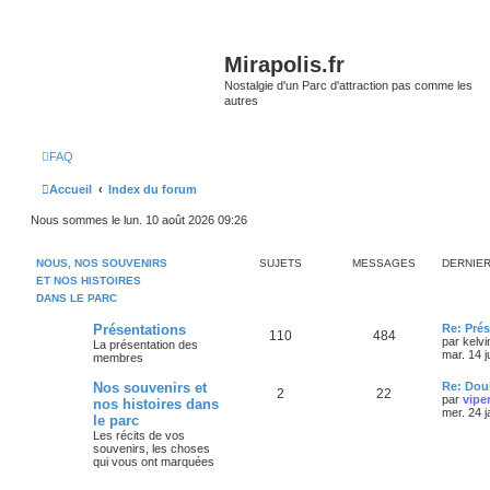
Mirapolis.fr
Nostalgie d'un Parc d'attraction pas comme les
autres
FAQ
Accueil
Index du forum
Nous sommes le lun. 10 août 2026 09:26
NOUS, NOS SOUVENIRS
SUJETS
MESSAGES
DERNIE
ET NOS HISTOIRES
DANS LE PARC
Présentations
Re: Prés
110
484
par
kelvi
La présentation des
mar. 14 j
membres
Nos souvenirs et
Re: Doub
2
22
par
vipe
nos histoires dans
mer. 24 
le parc
Les récits de vos
souvenirs, les choses
qui vous ont marquées