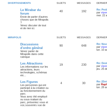
DIVERTISSEMENTS
SUJETS
MESSAGES
DERNIE
Le Mirabar du
Re: Pro
40
192
par
vipe
forum
mer. 22 
Envie de parler d'autres
choses que de Mirapolis
?
Venez discuter de tout
et de rien ici.
MIRAPOLIS
SUJETS
MESSAGES
DERNIE
Discussions
Re: Nouv
90
648
par
vipe
d'ordre général
lun. 10 
Venez parler de
Mirapolis dans cette
rubrique
Les Attractions
Re: Des
19
230
par
vipe
Les informations sur les
jeu. 25 
attractions, leurs
technologies, schémas
etc...
Les Figures
Re: [Ent
4
30
par
Raph
Les personnes qui ont
lun. 28 a
participé à la création ou
au fonctionnement du
parc.
Vous avez été employé
ou sous-traitant du
parc, présentez vous et
vos souvenirs vue de