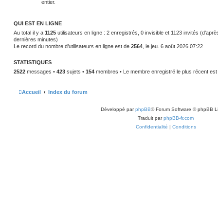
entier.
QUI EST EN LIGNE
Au total il y a
1125
utilisateurs en ligne : 2 enregistrés, 0 invisible et 1123 invités (d’apr
dernières minutes)
Le record du nombre d’utilisateurs en ligne est de
2564
, le jeu. 6 août 2026 07:22
STATISTIQUES
2522
messages •
423
sujets •
154
membres • Le membre enregistré le plus récent es
Accueil
Index du forum
Développé par
phpBB
® Forum Software © phpBB L
Traduit par
phpBB-fr.com
Confidentialité
|
Conditions