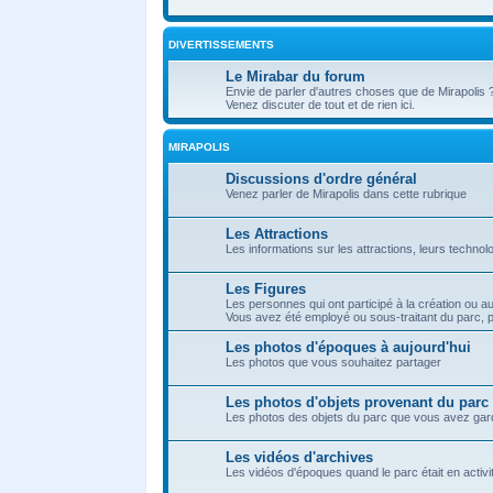
DIVERTISSEMENTS
Le Mirabar du forum
Envie de parler d'autres choses que de Mirapolis 
Venez discuter de tout et de rien ici.
MIRAPOLIS
Discussions d'ordre général
Venez parler de Mirapolis dans cette rubrique
Les Attractions
Les informations sur les attractions, leurs technol
Les Figures
Les personnes qui ont participé à la création ou a
Vous avez été employé ou sous-traitant du parc, p
Les photos d'époques à aujourd'hui
Les photos que vous souhaitez partager
Les photos d'objets provenant du parc
Les photos des objets du parc que vous avez ga
Les vidéos d'archives
Les vidéos d'époques quand le parc était en activit