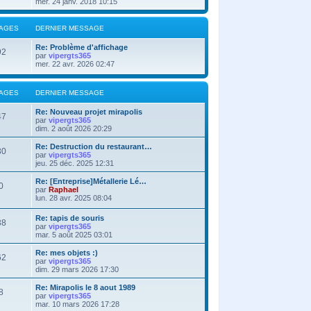
mer. 24 janv. 2018 10:15
AGES
DERNIER MESSAGE
Re: Problème d'affichage
92
par
vipergts365
mer. 22 avr. 2026 02:47
AGES
DERNIER MESSAGE
Re: Nouveau projet mirapolis
47
par
vipergts365
dim. 2 août 2026 20:29
Re: Destruction du restaurant…
30
par
vipergts365
jeu. 25 déc. 2025 12:31
Re: [Entreprise]Métallerie Lé…
0
par
Raphael
lun. 28 avr. 2025 08:04
Re: tapis de souris
38
par
vipergts365
mar. 5 août 2025 03:01
Re: mes objets :)
62
par
vipergts365
dim. 29 mars 2026 17:30
Re: Mirapolis le 8 aout 1989
8
par
vipergts365
mar. 10 mars 2026 17:28