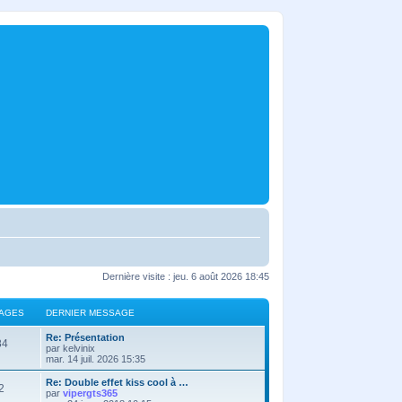
Dernière visite : jeu. 6 août 2026 18:45
AGES
DERNIER MESSAGE
Re: Présentation
84
par
kelvinix
mar. 14 juil. 2026 15:35
Re: Double effet kiss cool à …
2
par
vipergts365