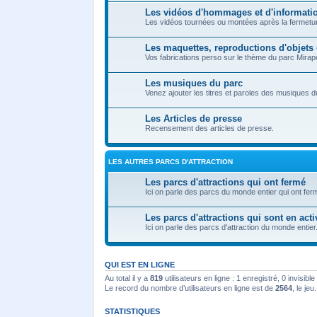
Les vidéos d'hommages et d'informatio
Les vidéos tournées ou montées après la fermetu
Les maquettes, reproductions d'objets 
Vos fabrications perso sur le thème du parc Mirapo
Les musiques du parc
Venez ajouter les titres et paroles des musiques d
Les Articles de presse
Recensement des articles de presse.
LES AUTRES PARCS D'ATTRACTION
Les parcs d'attractions qui ont fermé
Ici on parle des parcs du monde entier qui ont fer
Les parcs d'attractions qui sont en acti
Ici on parle des parcs d'attraction du monde entier
QUI EST EN LIGNE
Au total il y a
819
utilisateurs en ligne : 1 enregistré, 0 invisib
Le record du nombre d’utilisateurs en ligne est de
2564
, le je
STATISTIQUES