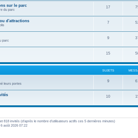
ns sur le parc
17
7
re du parc
ou d'attractions
7
5
lis
9
3
u parc
15
5
SUJETS
MESS
9
6
mé leurs portes
vités
10
1
.
le et 818 invités (d’après le nombre d’utilisateurs actifs ces 5 dernières minutes)
u. 6 août 2026 07:22