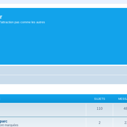
r
d'attraction pas comme les autres
C
SUJETS
MESS
110
4
 parc
2
2
 ont marquées