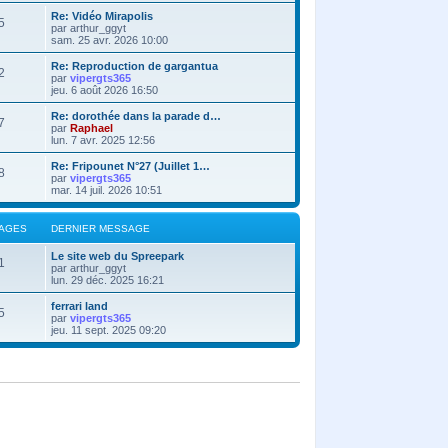
Re: Vidéo Mirapolis
5
par
arthur_ggyt
sam. 25 avr. 2026 10:00
Re: Reproduction de gargantua
2
par
vipergts365
jeu. 6 août 2026 16:50
Re: dorothée dans la parade d…
7
par
Raphael
lun. 7 avr. 2025 12:56
Re: Fripounet N°27 (Juillet 1…
8
par
vipergts365
mar. 14 juil. 2026 10:51
AGES
DERNIER MESSAGE
Le site web du Spreepark
1
par
arthur_ggyt
lun. 29 déc. 2025 16:21
ferrari land
5
par
vipergts365
jeu. 11 sept. 2025 09:20