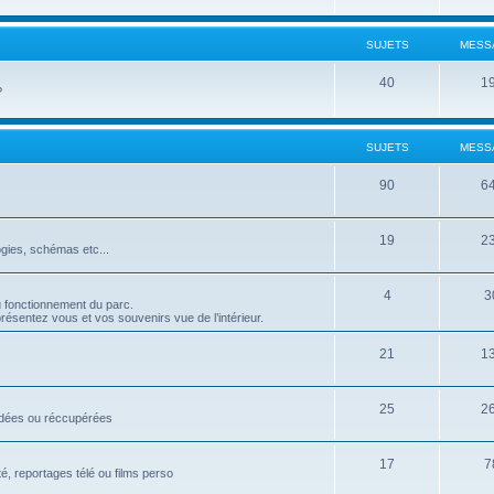
SUJETS
MESS
40
1
?
SUJETS
MESS
90
6
19
2
ogies, schémas etc...
4
3
u fonctionnement du parc.
résentez vous et vos souvenirs vue de l’intérieur.
21
1
25
2
rdées ou réccupérées
17
7
é, reportages télé ou films perso