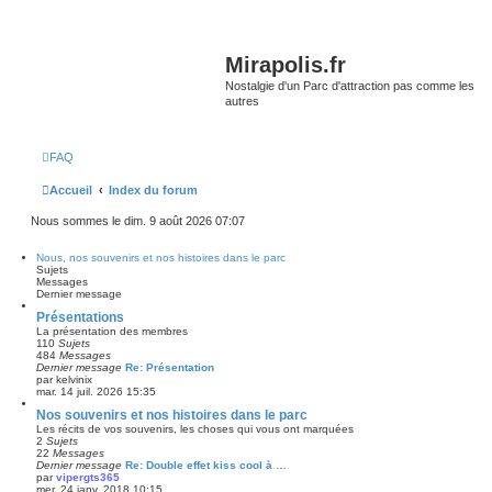
Mirapolis.fr
Nostalgie d'un Parc d'attraction pas comme les
autres
FAQ
Accueil
Index du forum
Nous sommes le dim. 9 août 2026 07:07
Nous, nos souvenirs et nos histoires dans le parc
Sujets
Messages
Dernier message
Présentations
La présentation des membres
110
Sujets
484
Messages
Dernier message
Re: Présentation
par
kelvinix
mar. 14 juil. 2026 15:35
Nos souvenirs et nos histoires dans le parc
Les récits de vos souvenirs, les choses qui vous ont marquées
2
Sujets
22
Messages
Dernier message
Re: Double effet kiss cool à …
par
vipergts365
mer. 24 janv. 2018 10:15