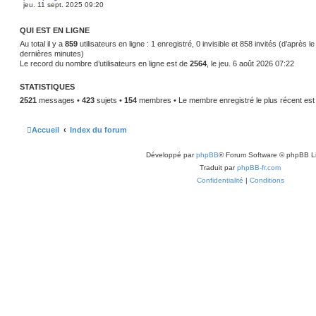
jeu. 11 sept. 2025 09:20
QUI EST EN LIGNE
Au total il y a
859
utilisateurs en ligne : 1 enregistré, 0 invisible et 858 invités (d’après l
dernières minutes)
Le record du nombre d’utilisateurs en ligne est de
2564
, le jeu. 6 août 2026 07:22
STATISTIQUES
2521
messages •
423
sujets •
154
membres • Le membre enregistré le plus récent es
Accueil
Index du forum
Développé par
phpBB
® Forum Software © phpBB L
Traduit par
phpBB-fr.com
Confidentialité
|
Conditions