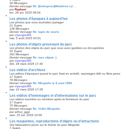
30
Messages
Dernier message
Re: [Entreprise]Métallerie Lé…
par
Raphael
lun. 28 avr. 2025 08:04
Les photos d'époques à aujourd'hui
Les photos que vous souhaitez partager
21
Sujets
138
Messages
Dernier message
Re: tapis de souris
par
vipergts365
mar. 5 août 2025 03:01
Les photos d'objets provenant du parc
Les photos des objets du parc que vous avez gardées ou réccupérées
25
Sujets
262
Messages
Dernier message
Re: mes objets :)
par
vipergts365
dim. 29 mars 2026 17:30
Les vidéos d'archives
Les vidéos d'époques quand le parc était en activité, reportages télé ou films perso
17
Sujets
78
Messages
Dernier message
Re: Mirapolis le 8 aout 1989
par
vipergts365
mar. 10 mars 2026 17:28
Les vidéos d'hommages et d'informations sur le parc
Les vidéos tournées ou montées après la fermeture du parc
17
Sujets
75
Messages
Dernier message
Re: Vidéo Mirapolis
par
arthur_ggyt
sam. 25 avr. 2026 10:00
Les maquettes, reproductions d'objets ou d'attractions
Vos fabrications perso sur le thème du parc Mirapolis
7
Sujets