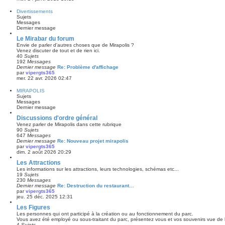
Divertissements
Sujets
Messages
Dernier message
Le Mirabar du forum
Envie de parler d'autres choses que de Mirapolis ?
Venez discuter de tout et de rien ici.
40
Sujets
192
Messages
Dernier message
Re: Problème d'affichage
par
vipergts365
mer. 22 avr. 2026 02:47
MIRAPOLIS
Sujets
Messages
Dernier message
Discussions d'ordre général
Venez parler de Mirapolis dans cette rubrique
90
Sujets
647
Messages
Dernier message
Re: Nouveau projet mirapolis
par
vipergts365
dim. 2 août 2026 20:29
Les Attractions
Les informations sur les attractions, leurs technologies, schémas etc...
19
Sujets
230
Messages
Dernier message
Re: Destruction du restaurant…
par
vipergts365
jeu. 25 déc. 2025 12:31
Les Figures
Les personnes qui ont participé à la création ou au fonctionnement du parc.
Vous avez été employé ou sous-traitant du parc, présentez vous et vos souvenirs vue de l’
4
Sujets