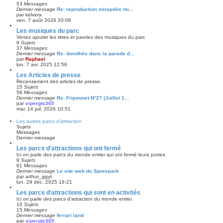
53
Messages
Dernier message
Re: reproduction mirapolis mi…
par
kelvinix
ven. 7 août 2026 20:08
Les musiques du parc
Venez ajouter les titres et paroles des musiques du parc
9
Sujets
37
Messages
Dernier message
Re: dorothée dans la parade d…
par
Raphael
lun. 7 avr. 2025 12:56
Les Articles de presse
Recensement des articles de presse.
15
Sujets
58
Messages
Dernier message
Re: Fripounet N°27 (Juillet 1…
par
vipergts365
mar. 14 juil. 2026 10:51
Les autres parcs d'attraction
Sujets
Messages
Dernier message
Les parcs d'attractions qui ont fermé
Ici on parle des parcs du monde entier qui ont fermé leurs portes
9
Sujets
61
Messages
Dernier message
Le site web du Spreepark
par
arthur_ggyt
lun. 29 déc. 2025 16:21
Les parcs d'attractions qui sont en activités
Ici on parle des parcs d'attraction du monde entier.
10
Sujets
15
Messages
Dernier message
ferrari land
par
vipergts365