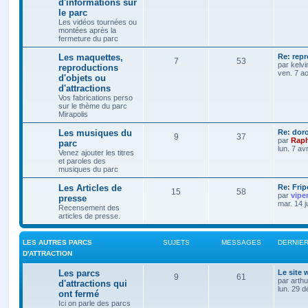
d'informations sur
le parc
Les vidéos tournées ou
montées après la
fermeture du parc
Les maquettes,
Re: rep
7
53
par
kelvi
reproductions
ven. 7 a
d'objets ou
d'attractions
Vos fabrications perso
sur le thème du parc
Mirapolis
Les musiques du
Re: dor
9
37
par
Raph
parc
lun. 7 av
Venez ajouter les titres
et paroles des
musiques du parc
Les Articles de
Re: Frip
15
58
par
vipe
presse
mar. 14 j
Recensement des
articles de presse.
LES AUTRES PARCS
SUJETS
MESSAGES
DERNIE
D'ATTRACTION
Les parcs
Le site
9
61
par
arth
d'attractions qui
lun. 29 
ont fermé
Ici on parle des parcs