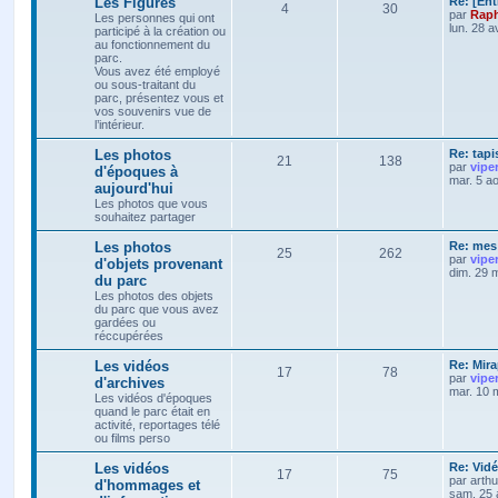
Les Figures
Re: [Ent
4
30
par
Raph
Les personnes qui ont
lun. 28 a
participé à la création ou
au fonctionnement du
parc.
Vous avez été employé
ou sous-traitant du
parc, présentez vous et
vos souvenirs vue de
l’intérieur.
Les photos
Re: tapi
21
138
par
vipe
d'époques à
mar. 5 a
aujourd'hui
Les photos que vous
souhaitez partager
Les photos
Re: mes 
25
262
par
vipe
d'objets provenant
dim. 29 
du parc
Les photos des objets
du parc que vous avez
gardées ou
réccupérées
Les vidéos
Re: Mira
17
78
par
vipe
d'archives
mar. 10 
Les vidéos d'époques
quand le parc était en
activité, reportages télé
ou films perso
Les vidéos
Re: Vidé
17
75
par
arth
d'hommages et
sam. 25 