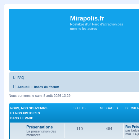
Mirapolis.fr
Nostalgie d'un Parc d'attraction pas
comme les autres
FAQ
Accueil
Index du forum
Nous sommes le sam. 8 août 2026 13:29
NOUS, NOS SOUVENIRS
SUJETS
MESSAGES
DERNIE
ET NOS HISTOIRES
DANS LE PARC
Présentations
Re: Prés
110
484
par
kelvi
La présentation des
mar. 14 j
membres