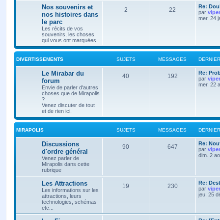
Nos souvenirs et
Re: Doub
2
22
par
vipe
nos histoires dans
mer. 24 
le parc
Les récits de vos
souvenirs, les choses
qui vous ont marquées
DIVERTISSEMENTS
SUJETS
MESSAGES
DERNIE
Le Mirabar du
Re: Pro
40
192
par
vipe
forum
mer. 22 
Envie de parler d'autres
choses que de Mirapolis
?
Venez discuter de tout
et de rien ici.
MIRAPOLIS
SUJETS
MESSAGES
DERNIE
Discussions
Re: Nouv
90
647
par
vipe
d'ordre général
dim. 2 a
Venez parler de
Mirapolis dans cette
rubrique
Les Attractions
Re: Des
19
230
par
vipe
Les informations sur les
jeu. 25 
attractions, leurs
technologies, schémas
etc...