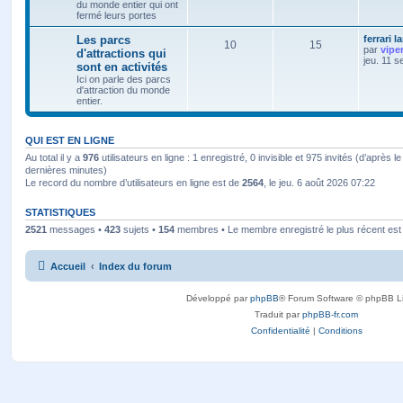
du monde entier qui ont
fermé leurs portes
Les parcs
ferrari l
10
15
par
vipe
d'attractions qui
jeu. 11 s
sont en activités
Ici on parle des parcs
d'attraction du monde
entier.
QUI EST EN LIGNE
Au total il y a
976
utilisateurs en ligne : 1 enregistré, 0 invisible et 975 invités (d’après l
dernières minutes)
Le record du nombre d’utilisateurs en ligne est de
2564
, le jeu. 6 août 2026 07:22
STATISTIQUES
2521
messages •
423
sujets •
154
membres • Le membre enregistré le plus récent es
Accueil
Index du forum
Développé par
phpBB
® Forum Software © phpBB L
Traduit par
phpBB-fr.com
Confidentialité
|
Conditions