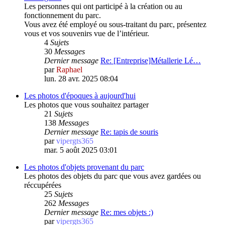
Les personnes qui ont participé à la création ou au
fonctionnement du parc.
Vous avez été employé ou sous-traitant du parc, présentez
vous et vos souvenirs vue de l’intérieur.
4
Sujets
30
Messages
Dernier message
Re: [Entreprise]Métallerie Lé…
par
Raphael
lun. 28 avr. 2025 08:04
Les photos d'époques à aujourd'hui
Les photos que vous souhaitez partager
21
Sujets
138
Messages
Dernier message
Re: tapis de souris
par
vipergts365
mar. 5 août 2025 03:01
Les photos d'objets provenant du parc
Les photos des objets du parc que vous avez gardées ou
réccupérées
25
Sujets
262
Messages
Dernier message
Re: mes objets :)
par
vipergts365