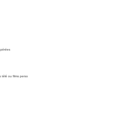
upérées
 télé ou films perso