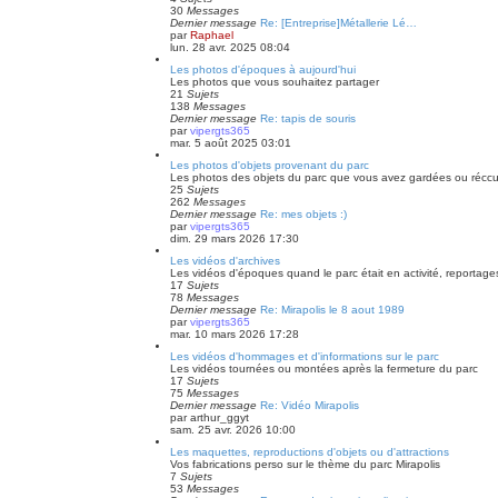
30
Messages
Dernier message
Re: [Entreprise]Métallerie Lé…
par
Raphael
lun. 28 avr. 2025 08:04
Les photos d'époques à aujourd'hui
Les photos que vous souhaitez partager
21
Sujets
138
Messages
Dernier message
Re: tapis de souris
par
vipergts365
mar. 5 août 2025 03:01
Les photos d'objets provenant du parc
Les photos des objets du parc que vous avez gardées ou récc
25
Sujets
262
Messages
Dernier message
Re: mes objets :)
par
vipergts365
dim. 29 mars 2026 17:30
Les vidéos d'archives
Les vidéos d'époques quand le parc était en activité, reportages
17
Sujets
78
Messages
Dernier message
Re: Mirapolis le 8 aout 1989
par
vipergts365
mar. 10 mars 2026 17:28
Les vidéos d'hommages et d'informations sur le parc
Les vidéos tournées ou montées après la fermeture du parc
17
Sujets
75
Messages
Dernier message
Re: Vidéo Mirapolis
par
arthur_ggyt
sam. 25 avr. 2026 10:00
Les maquettes, reproductions d'objets ou d'attractions
Vos fabrications perso sur le thème du parc Mirapolis
7
Sujets
53
Messages