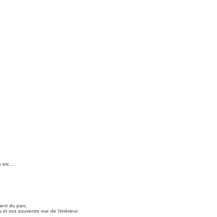
 etc...
ment du parc.
et vos souvenirs vue de l’intérieur.