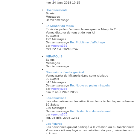
mer. 24 janv. 2018 10:15
Divertissements
Sujets
Messages
Dernier message
Le Mirabar du forum
Envie de parler d'autres choses que de Mirapolis ?
Venez discuter de tout et de rien ici.
40
Sujets
192
Messages
Dernier message
Re: Problème d'affichage
par
vipergts365
mer. 22 avr. 2026 02:47
MIRAPOLIS
Sujets
Messages
Dernier message
Discussions d'ordre général
Venez parler de Mirapolis dans cette rubrique
90
Sujets
647
Messages
Dernier message
Re: Nouveau projet mirapolis
par
vipergts365
dim. 2 août 2026 20:29
Les Attractions
Les informations sur les attractions, leurs technologies, schémas
19
Sujets
230
Messages
Dernier message
Re: Destruction du restaurant…
par
vipergts365
jeu. 25 déc. 2025 12:31
Les Figures
Les personnes qui ont participé à la création ou au fonctionne
Vous avez été employé ou sous-traitant du parc, présentez vous 
4
Sujets