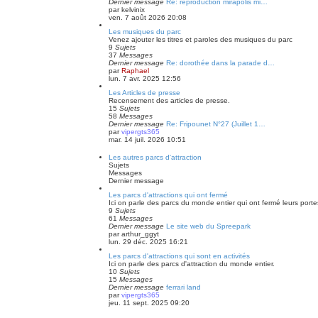
Dernier message
Re: reproduction mirapolis mi…
par
kelvinix
ven. 7 août 2026 20:08
Les musiques du parc
Venez ajouter les titres et paroles des musiques du parc
9
Sujets
37
Messages
Dernier message
Re: dorothée dans la parade d…
par
Raphael
lun. 7 avr. 2025 12:56
Les Articles de presse
Recensement des articles de presse.
15
Sujets
58
Messages
Dernier message
Re: Fripounet N°27 (Juillet 1…
par
vipergts365
mar. 14 juil. 2026 10:51
Les autres parcs d'attraction
Sujets
Messages
Dernier message
Les parcs d'attractions qui ont fermé
Ici on parle des parcs du monde entier qui ont fermé leurs porte
9
Sujets
61
Messages
Dernier message
Le site web du Spreepark
par
arthur_ggyt
lun. 29 déc. 2025 16:21
Les parcs d'attractions qui sont en activités
Ici on parle des parcs d'attraction du monde entier.
10
Sujets
15
Messages
Dernier message
ferrari land
par
vipergts365
jeu. 11 sept. 2025 09:20