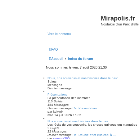
Mirapolis.fr
Nostalgie d'un Parc d'at
Vers le contenu
FAQ
Accueil
Index du forum
Nous sommes le ven. 7 août 2026 21:30
Nous, nos souvenirs et nos histoires dans le parc
Sujets
Messages
Dernier message
Présentations
La présentation des membres
110
Sujets
484
Messages
Dernier message
Re: Présentation
par
kelvinix
mar. 14 juil. 2026 15:35
Nos souvenirs et nos histoires dans le parc
Les récits de vos souvenirs, les choses qui vous ont marquées
2
Sujets
22
Messages
Dernier message
Re: Double effet kiss cool à …
par
vipergts365