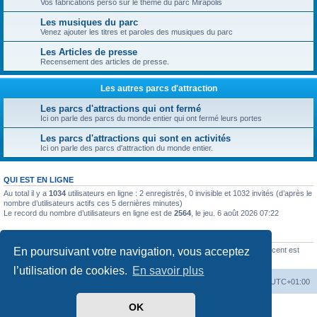
Vos fabrications perso sur le thème du parc Mirapolis
Les musiques du parc
Venez ajouter les titres et paroles des musiques du parc
Les Articles de presse
Recensement des articles de presse.
Les autres parcs d'attraction
Les parcs d'attractions qui ont fermé
Ici on parle des parcs du monde entier qui ont fermé leurs portes
Les parcs d'attractions qui sont en activités
Ici on parle des parcs d'attraction du monde entier.
QUI EST EN LIGNE
Au total il y a
1034
utilisateurs en ligne : 2 enregistrés, 0 invisible et 1032 invités (d’après le
nombre d’utilisateurs actifs ces 5 dernières minutes)
Le record du nombre d’utilisateurs en ligne est de
2564
, le jeu. 6 août 2026 07:22
STATISTIQUES
En poursuivant votre navigation, vous acceptez
2520
messages •
423
sujets •
154
membres • Le membre enregistré le plus récent est
Noé-Megel
.
l’utilisation de cookies.
En savoir plus
Accueil
Index du forum
Heures au format
UTC+01:00
OK
Développé par
phpBB
® Forum Software © phpBB Limited