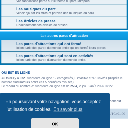
Vos fabrications perso sur le thème du parc Mirapolis
Les musiques du parc
Venez ajouter les titres et paroles des musiques du parc
Les Articles de presse
Recensement des articles de presse.
Les autres parcs d'attraction
Les parcs d'attractions qui ont fermé
Ici on parle des parcs du monde entier qui ont fermé leurs portes
Les parcs d'attractions qui sont en activités
Ici on parle des parcs d'attraction du monde entier.
QUI EST EN LIGNE
Au total il y a
972
utilisateurs en ligne : 2 enregistrés, 0 invisible et 970 invités (d’après le
nombre d’utilisateurs actifs ces 5 dernières minutes)
Le record du nombre d’utilisateurs en ligne est de
2564
, le jeu. 6 août 2026 07:22
STATISTIQUES
En poursuivant votre navigation, vous acceptez
2521
messages •
423
sujets •
154
membres • Le membre enregistré le plus récent est
Noé-Megel
.
l’utilisation de cookies.
En savoir plus
Accueil
Index du forum
Heures au format
UTC+01:00
OK
Développé par
phpBB
® Forum Software © phpBB Limited