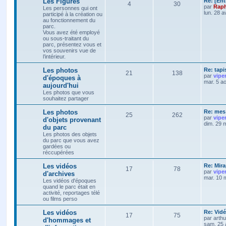
Les Figures
Re: [Ent
4
30
par
Raph
Les personnes qui ont
lun. 28 a
participé à la création ou
au fonctionnement du
parc.
Vous avez été employé
ou sous-traitant du
parc, présentez vous et
vos souvenirs vue de
l’intérieur.
Les photos
Re: tapi
21
138
par
vipe
d'époques à
mar. 5 a
aujourd'hui
Les photos que vous
souhaitez partager
Les photos
Re: mes 
25
262
par
vipe
d'objets provenant
dim. 29 
du parc
Les photos des objets
du parc que vous avez
gardées ou
réccupérées
Les vidéos
Re: Mira
17
78
par
vipe
d'archives
mar. 10 
Les vidéos d'époques
quand le parc était en
activité, reportages télé
ou films perso
Les vidéos
Re: Vidé
17
75
par
arth
d'hommages et
sam. 25 