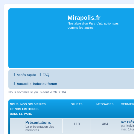
Mirapolis.fr
Nostalgie d'un Parc d'attraction pas
comme les autres
Accès rapide
FAQ
Accueil
Index du forum
Nous sommes le jeu. 6 août 2026 08:04
NOUS, NOS SOUVENIRS
SUJETS
MESSAGES
DERNIE
ET NOS HISTOIRES
DANS LE PARC
Présentations
Re: Prés
110
484
par
kelvi
La présentation des
mar. 14 j
membres