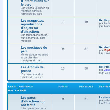
d'informations sur
le parc
Les vidéos tournées ou
montées après la
fermeture du parc
Les maquettes,
Re: Rep
7
49
par
Anto
reproductions
jeu. 6 ao
d'objets ou
d'attractions
Vos fabrications perso
sur le thème du parc
Mirapolis
Les musiques du
Re: dor
9
37
par
Raph
parc
lun. 7 av
Venez ajouter les titres
et paroles des
musiques du parc
Les Articles de
Re: Frip
15
58
par
vipe
presse
mar. 14 j
Recensement des
articles de presse.
LES AUTRES PARCS
SUJETS
MESSAGES
DERNIE
D'ATTRACTION
Les parcs
Le site
9
61
par
arth
d'attractions qui
lun. 29 
ont fermé
Ici on parle des parcs