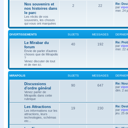
Nos souvenirs et
Re: Doub
2
22
par
vipe
nos histoires dans
mer. 24 
le parc
Les récits de vos
souvenirs, les choses
qui vous ont marquées
DIVERTISSEMENTS
SUJETS
MESSAGES
DERNIE
Le Mirabar du
Re: Pro
40
192
par
vipe
forum
mer. 22 
Envie de parler d'autres
choses que de Mirapolis
?
Venez discuter de tout
et de rien ici.
MIRAPOLIS
SUJETS
MESSAGES
DERNIE
Discussions
Re: Nouv
90
647
par
vipe
d'ordre général
dim. 2 a
Venez parler de
Mirapolis dans cette
rubrique
Les Attractions
Re: Des
19
230
par
vipe
Les informations sur les
jeu. 25 
attractions, leurs
technologies, schémas
etc...