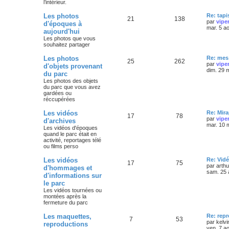
l’intérieur.
Les photos
Re: tapi
21
138
par
vipe
d'époques à
mar. 5 a
aujourd'hui
Les photos que vous
souhaitez partager
Les photos
Re: mes 
25
262
par
vipe
d'objets provenant
dim. 29 
du parc
Les photos des objets
du parc que vous avez
gardées ou
réccupérées
Les vidéos
Re: Mira
17
78
par
vipe
d'archives
mar. 10 
Les vidéos d'époques
quand le parc était en
activité, reportages télé
ou films perso
Les vidéos
Re: Vidé
17
75
par
arth
d'hommages et
sam. 25 
d'informations sur
le parc
Les vidéos tournées ou
montées après la
fermeture du parc
Les maquettes,
Re: rep
7
53
par
kelvi
reproductions
ven. 7 a