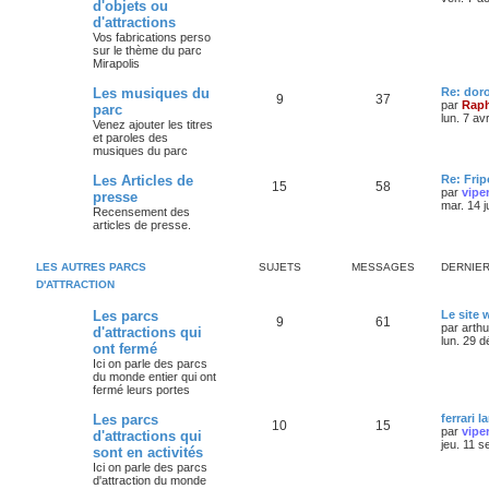
d'objets ou
d'attractions
Vos fabrications perso
sur le thème du parc
Mirapolis
Les musiques du
Re: dor
9
37
par
Raph
parc
lun. 7 av
Venez ajouter les titres
et paroles des
musiques du parc
Les Articles de
Re: Frip
15
58
par
vipe
presse
mar. 14 j
Recensement des
articles de presse.
LES AUTRES PARCS
SUJETS
MESSAGES
DERNIE
D'ATTRACTION
Les parcs
Le site
9
61
par
arth
d'attractions qui
lun. 29 
ont fermé
Ici on parle des parcs
du monde entier qui ont
fermé leurs portes
Les parcs
ferrari l
10
15
par
vipe
d'attractions qui
jeu. 11 s
sont en activités
Ici on parle des parcs
d'attraction du monde