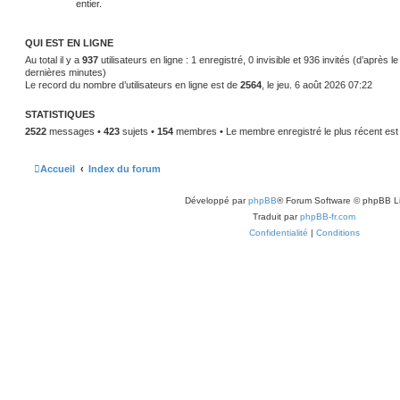
entier.
QUI EST EN LIGNE
Au total il y a
937
utilisateurs en ligne : 1 enregistré, 0 invisible et 936 invités (d’après l
dernières minutes)
Le record du nombre d’utilisateurs en ligne est de
2564
, le jeu. 6 août 2026 07:22
STATISTIQUES
2522
messages •
423
sujets •
154
membres • Le membre enregistré le plus récent es
Accueil
Index du forum
Développé par
phpBB
® Forum Software © phpBB L
Traduit par
phpBB-fr.com
Confidentialité
|
Conditions