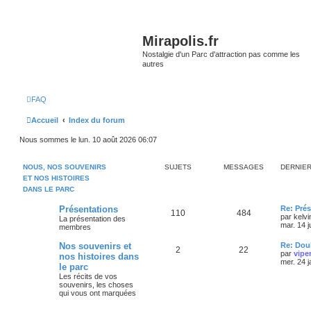
Mirapolis.fr
Nostalgie d'un Parc d'attraction pas comme les
autres
FAQ
Accueil
Index du forum
Nous sommes le lun. 10 août 2026 06:07
NOUS, NOS SOUVENIRS
SUJETS
MESSAGES
DERNIE
ET NOS HISTOIRES
DANS LE PARC
Présentations
Re: Prés
110
484
par
kelvi
La présentation des
mar. 14 j
membres
Nos souvenirs et
Re: Doub
2
22
par
vipe
nos histoires dans
mer. 24 
le parc
Les récits de vos
souvenirs, les choses
qui vous ont marquées