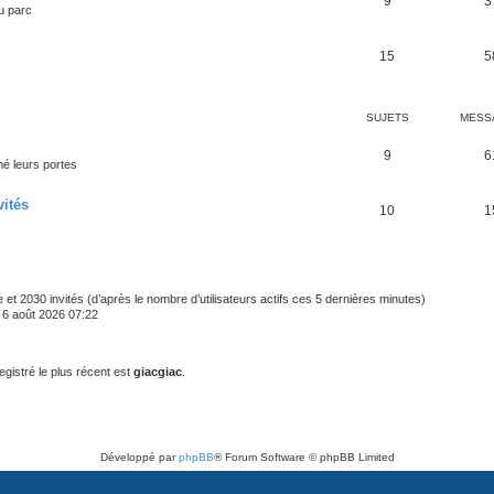
9
3
u parc
15
5
SUJETS
MESS
9
6
mé leurs portes
vités
10
1
.
ble et 2030 invités (d’après le nombre d’utilisateurs actifs ces 5 dernières minutes)
u. 6 août 2026 07:22
istré le plus récent est
giacgiac
.
Développé par
phpBB
® Forum Software © phpBB Limited
Traduit par
phpBB-fr.com