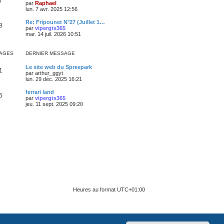
7
par
Raphael
lun. 7 avr. 2025 12:56
Re: Fripounet N°27 (Juillet 1…
8
par
vipergts365
mar. 14 juil. 2026 10:51
AGES
DERNIER MESSAGE
Le site web du Spreepark
1
par
arthur_ggyt
lun. 29 déc. 2025 16:21
ferrari land
5
par
vipergts365
jeu. 11 sept. 2025 09:20
Heures au format
UTC+01:00