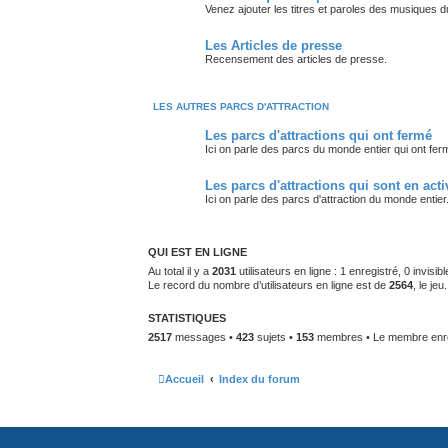
Venez ajouter les titres et paroles des musiques d
Les Articles de presse
Recensement des articles de presse.
LES AUTRES PARCS D'ATTRACTION
Les parcs d'attractions qui ont fermé
Ici on parle des parcs du monde entier qui ont fer
Les parcs d'attractions qui sont en acti
Ici on parle des parcs d'attraction du monde entier
QUI EST EN LIGNE
Au total il y a
2031
utilisateurs en ligne : 1 enregistré, 0 invisi
Le record du nombre d’utilisateurs en ligne est de
2564
, le je
STATISTIQUES
2517
messages •
423
sujets •
153
membres • Le membre enreg
Accueil
Index du forum