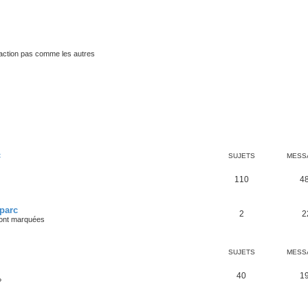
traction pas comme les autres
C
SUJETS
MESS
110
4
 parc
2
2
 ont marquées
SUJETS
MESS
40
1
?