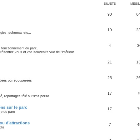
SUJETS
MESS
90
6
19
2
ogies, schémas etc...
4
3
u fonctionnement du parc.
résentez vous et vos souvenirs vue de l’intérieur.
21
1
25
2
rdées ou réccupérées
17
7
é, reportages télé ou films perso
ns sur le parc
17
7
re du parc
ou d'attractions
7
4
lis