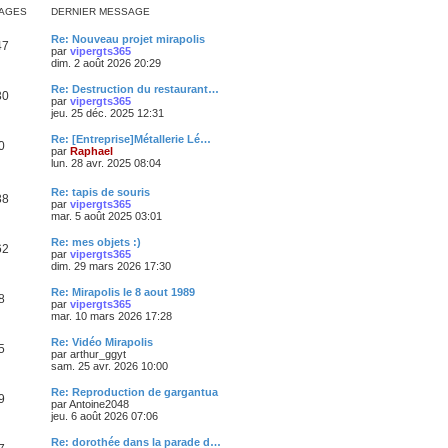
AGES
DERNIER MESSAGE
Re: Nouveau projet mirapolis
47
par
vipergts365
dim. 2 août 2026 20:29
Re: Destruction du restaurant…
30
par
vipergts365
jeu. 25 déc. 2025 12:31
Re: [Entreprise]Métallerie Lé…
0
par
Raphael
lun. 28 avr. 2025 08:04
Re: tapis de souris
38
par
vipergts365
mar. 5 août 2025 03:01
Re: mes objets :)
62
par
vipergts365
dim. 29 mars 2026 17:30
Re: Mirapolis le 8 aout 1989
8
par
vipergts365
mar. 10 mars 2026 17:28
Re: Vidéo Mirapolis
5
par
arthur_ggyt
sam. 25 avr. 2026 10:00
Re: Reproduction de gargantua
9
par
Antoine2048
jeu. 6 août 2026 07:06
Re: dorothée dans la parade d…