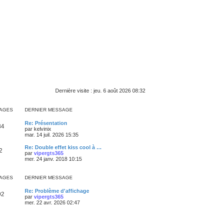
Dernière visite : jeu. 6 août 2026 08:32
AGES
DERNIER MESSAGE
Re: Présentation
84
par
kelvinix
mar. 14 juil. 2026 15:35
Re: Double effet kiss cool à …
2
par
vipergts365
mer. 24 janv. 2018 10:15
AGES
DERNIER MESSAGE
Re: Problème d'affichage
92
par
vipergts365
mer. 22 avr. 2026 02:47