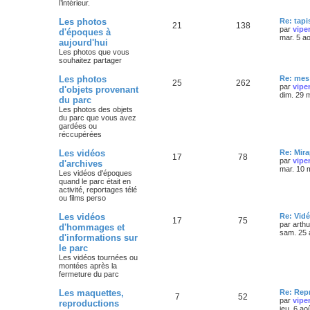
l’intérieur.
Les photos
Re: tapi
21
138
par
vipe
d'époques à
mar. 5 a
aujourd'hui
Les photos que vous
souhaitez partager
Les photos
Re: mes 
25
262
par
vipe
d'objets provenant
dim. 29 
du parc
Les photos des objets
du parc que vous avez
gardées ou
réccupérées
Les vidéos
Re: Mira
17
78
par
vipe
d'archives
mar. 10 
Les vidéos d'époques
quand le parc était en
activité, reportages télé
ou films perso
Les vidéos
Re: Vidé
17
75
par
arth
d'hommages et
sam. 25 
d'informations sur
le parc
Les vidéos tournées ou
montées après la
fermeture du parc
Les maquettes,
Re: Rep
7
52
par
vipe
reproductions
jeu. 6 ao