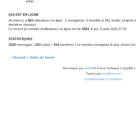
entier.
QUI EST EN LIGNE
Au total il y a
863
utilisateurs en ligne : 2 enregistrés, 0 invisible et 861 invités (d’après 
dernières minutes)
Le record du nombre d’utilisateurs en ligne est de
2564
, le jeu. 6 août 2026 07:22
STATISTIQUES
2520
messages •
423
sujets •
154
membres • Le membre enregistré le plus récent es
Accueil
Index du forum
Développé par
phpBB
® Forum Software © phpBB L
Traduit par
phpBB-fr.com
Confidentialité
|
Conditions