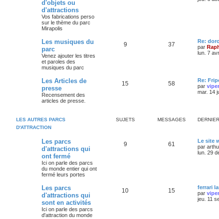
d'objets ou
d'attractions
Vos fabrications perso
sur le thème du parc
Mirapolis
Les musiques du
Re: dor
9
37
par
Raph
parc
lun. 7 av
Venez ajouter les titres
et paroles des
musiques du parc
Les Articles de
Re: Frip
15
58
par
vipe
presse
mar. 14 j
Recensement des
articles de presse.
LES AUTRES PARCS
SUJETS
MESSAGES
DERNIE
D'ATTRACTION
Les parcs
Le site
9
61
par
arth
d'attractions qui
lun. 29 
ont fermé
Ici on parle des parcs
du monde entier qui ont
fermé leurs portes
Les parcs
ferrari l
10
15
par
vipe
d'attractions qui
jeu. 11 s
sont en activités
Ici on parle des parcs
d'attraction du monde