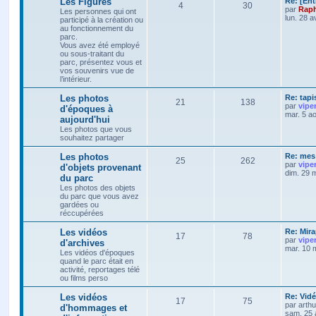
Les Figures
Re: [Ent
4
30
par
Raph
Les personnes qui ont
lun. 28 a
participé à la création ou
au fonctionnement du
parc.
Vous avez été employé
ou sous-traitant du
parc, présentez vous et
vos souvenirs vue de
l’intérieur.
Les photos
Re: tapi
21
138
par
vipe
d'époques à
mar. 5 a
aujourd'hui
Les photos que vous
souhaitez partager
Les photos
Re: mes 
25
262
par
vipe
d'objets provenant
dim. 29 
du parc
Les photos des objets
du parc que vous avez
gardées ou
réccupérées
Les vidéos
Re: Mira
17
78
par
vipe
d'archives
mar. 10 
Les vidéos d'époques
quand le parc était en
activité, reportages télé
ou films perso
Les vidéos
Re: Vidé
17
75
par
arth
d'hommages et
sam. 25 