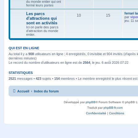
du monde entier qui ont
fermé leurs portes
Les parcs
ferrari l
10
15
par
vipe
d'attractions qui
jeu. 11 s
sont en activités
Ici on parle des parcs
d'attraction du monde
entier.
QUI EST EN LIGNE
Au total il y a
908
utilisateurs en ligne : 4 enregistrés, 0 invisible et 904 invités (d’après 
dernières minutes)
Le record du nombre d’utilisateurs en ligne est de
2564
, le jeu. 6 août 2026 07:22
STATISTIQUES
2521
messages •
423
sujets •
154
membres • Le membre enregistré le plus récent es
Accueil
Index du forum
Développé par
phpBB
® Forum Software © phpBB L
Traduit par
phpBB-fr.com
Confidentialité
|
Conditions