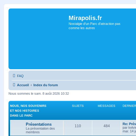
Mirapolis.fr
Nostalgie d'un Parc d'attraction pas
comme les autres
FAQ
Accueil
Index du forum
Nous sommes le sam. 8 août 2026 10:32
NOUS, NOS SOUVENIRS
SUJETS
MESSAGES
DERNIE
ET NOS HISTOIRES
DANS LE PARC
Présentations
Re: Prés
110
484
par
kelvi
La présentation des
mar. 14 j
membres