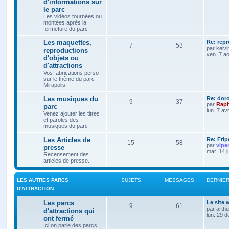
d'informations sur
le parc
Les vidéos tournées ou
montées après la
fermeture du parc
Les maquettes,
Re: rep
7
53
par
kelvi
reproductions
ven. 7 a
d'objets ou
d'attractions
Vos fabrications perso
sur le thème du parc
Mirapolis
Les musiques du
Re: dor
9
37
par
Raph
parc
lun. 7 av
Venez ajouter les titres
et paroles des
musiques du parc
Les Articles de
Re: Frip
15
58
par
vipe
presse
mar. 14 j
Recensement des
articles de presse.
LES AUTRES PARCS
SUJETS
MESSAGES
DERNIE
D'ATTRACTION
Les parcs
Le site
9
61
par
arth
d'attractions qui
lun. 29 
ont fermé
Ici on parle des parcs