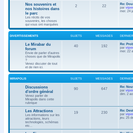
Nos souvenirs et
Re: Doub
2
22
par
vipe
nos histoires dans
mer. 24 
le parc
Les récits de vos
souvenirs, les choses
qui vous ont marquées
DIVERTISSEMENTS
SUJETS
MESSAGES
DERNIE
Le Mirabar du
Re: Pro
40
192
par
vipe
forum
mer. 22 
Envie de parler d'autres
choses que de Mirapolis
?
Venez discuter de tout
et de rien ici.
MIRAPOLIS
SUJETS
MESSAGES
DERNIE
Discussions
Re: Nouv
90
647
par
vipe
d'ordre général
dim. 2 a
Venez parler de
Mirapolis dans cette
rubrique
Les Attractions
Re: Des
19
230
par
vipe
Les informations sur les
jeu. 25 
attractions, leurs
technologies, schémas
etc...