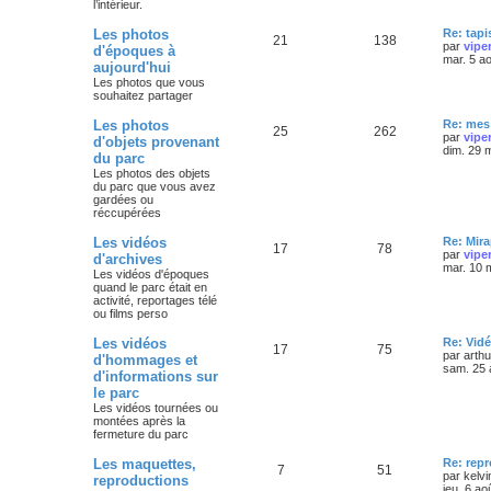
l’intérieur.
Les photos
Re: tapi
21
138
par
vipe
d'époques à
mar. 5 a
aujourd'hui
Les photos que vous
souhaitez partager
Les photos
Re: mes 
25
262
par
vipe
d'objets provenant
dim. 29 
du parc
Les photos des objets
du parc que vous avez
gardées ou
réccupérées
Les vidéos
Re: Mira
17
78
par
vipe
d'archives
mar. 10 
Les vidéos d'époques
quand le parc était en
activité, reportages télé
ou films perso
Les vidéos
Re: Vidé
17
75
par
arth
d'hommages et
sam. 25 
d'informations sur
le parc
Les vidéos tournées ou
montées après la
fermeture du parc
Les maquettes,
Re: rep
7
51
par
kelvi
reproductions
jeu. 6 ao