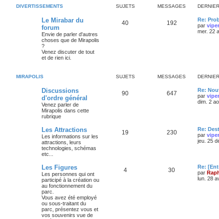
DIVERTISSEMENTS
SUJETS
MESSAGES
DERNIE
Le Mirabar du
Re: Pro
40
192
par
vipe
forum
mer. 22 
Envie de parler d'autres
choses que de Mirapolis
?
Venez discuter de tout
et de rien ici.
MIRAPOLIS
SUJETS
MESSAGES
DERNIE
Discussions
Re: Nouv
90
647
par
vipe
d'ordre général
dim. 2 a
Venez parler de
Mirapolis dans cette
rubrique
Les Attractions
Re: Des
19
230
par
vipe
Les informations sur les
jeu. 25 
attractions, leurs
technologies, schémas
etc...
Les Figures
Re: [Ent
4
30
par
Raph
Les personnes qui ont
lun. 28 a
participé à la création ou
au fonctionnement du
parc.
Vous avez été employé
ou sous-traitant du
parc, présentez vous et
vos souvenirs vue de