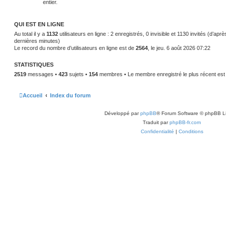
entier.
QUI EST EN LIGNE
Au total il y a
1132
utilisateurs en ligne : 2 enregistrés, 0 invisible et 1130 invités (d’apr
dernières minutes)
Le record du nombre d’utilisateurs en ligne est de
2564
, le jeu. 6 août 2026 07:22
STATISTIQUES
2519
messages •
423
sujets •
154
membres • Le membre enregistré le plus récent es
Accueil
Index du forum
Développé par
phpBB
® Forum Software © phpBB L
Traduit par
phpBB-fr.com
Confidentialité
|
Conditions