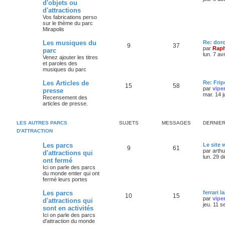
d'objets ou
d'attractions
Vos fabrications perso
sur le thème du parc
Mirapolis
Les musiques du
Re: dor
9
37
par
Raph
parc
lun. 7 av
Venez ajouter les titres
et paroles des
musiques du parc
Les Articles de
Re: Frip
15
58
par
vipe
presse
mar. 14 j
Recensement des
articles de presse.
LES AUTRES PARCS
SUJETS
MESSAGES
DERNIE
D'ATTRACTION
Les parcs
Le site
9
61
par
arth
d'attractions qui
lun. 29 
ont fermé
Ici on parle des parcs
du monde entier qui ont
fermé leurs portes
Les parcs
ferrari l
10
15
par
vipe
d'attractions qui
jeu. 11 s
sont en activités
Ici on parle des parcs
d'attraction du monde