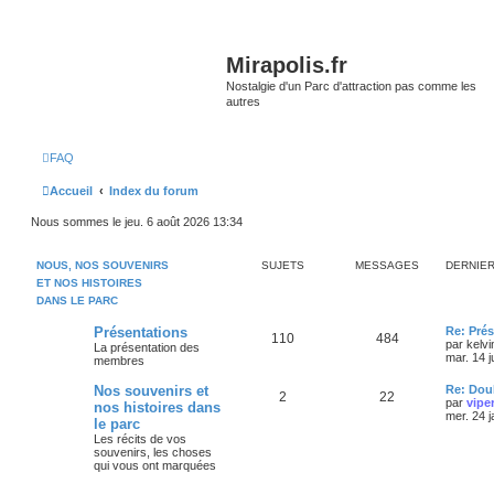
Mirapolis.fr
Nostalgie d'un Parc d'attraction pas comme les
autres
FAQ
Accueil
Index du forum
Nous sommes le jeu. 6 août 2026 13:34
NOUS, NOS SOUVENIRS
SUJETS
MESSAGES
DERNIE
ET NOS HISTOIRES
DANS LE PARC
Présentations
Re: Prés
110
484
par
kelvi
La présentation des
mar. 14 j
membres
Nos souvenirs et
Re: Doub
2
22
par
vipe
nos histoires dans
mer. 24 
le parc
Les récits de vos
souvenirs, les choses
qui vous ont marquées