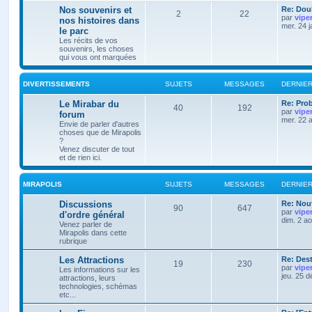
Nos souvenirs et
Re: Doub
2
22
par
vipe
nos histoires dans
mer. 24 
le parc
Les récits de vos
souvenirs, les choses
qui vous ont marquées
DIVERTISSEMENTS
SUJETS
MESSAGES
DERNIE
Le Mirabar du
Re: Pro
40
192
par
vipe
forum
mer. 22 
Envie de parler d'autres
choses que de Mirapolis
?
Venez discuter de tout
et de rien ici.
MIRAPOLIS
SUJETS
MESSAGES
DERNIE
Discussions
Re: Nouv
90
647
par
vipe
d'ordre général
dim. 2 a
Venez parler de
Mirapolis dans cette
rubrique
Les Attractions
Re: Des
19
230
par
vipe
Les informations sur les
jeu. 25 
attractions, leurs
technologies, schémas
etc...