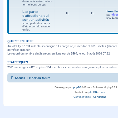
du monde entier qui ont
fermé leurs portes
Les parcs
ferrari l
10
15
par
vipe
d'attractions qui
jeu. 11 s
sont en activités
Ici on parle des parcs
d'attraction du monde
entier.
QUI EST EN LIGNE
Au total il y a
1011
utilisateurs en ligne : 1 enregistré, 0 invisible et 1010 invités (d’après
dernières minutes)
Le record du nombre d’utilisateurs en ligne est de
2564
, le jeu. 6 août 2026 07:22
STATISTIQUES
2521
messages •
423
sujets •
154
membres • Le membre enregistré le plus récent es
Accueil
Index du forum
Développé par
phpBB
® Forum Software © phpBB L
Traduit par
phpBB-fr.com
Confidentialité
|
Conditions