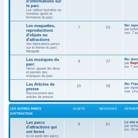
d'informations sur
le parc
Les vidéos tournées ou
montées après la
fermeture du parc
Les maquettes,
Re: rep
7
53
par
kelvi
reproductions
ven. 7 a
d'objets ou
d'attractions
Vos fabrications perso
sur le thème du parc
Mirapolis
Les musiques du
Re: dor
9
37
par
Raph
parc
lun. 7 av
Venez ajouter les titres
et paroles des
musiques du parc
Les Articles de
Re: Frip
15
58
par
vipe
presse
mar. 14 j
Recensement des
articles de presse.
LES AUTRES PARCS
SUJETS
MESSAGES
DERNIE
D'ATTRACTION
Les parcs
Le site
9
61
par
arth
d'attractions qui
lun. 29 
ont fermé
Ici on parle des parcs