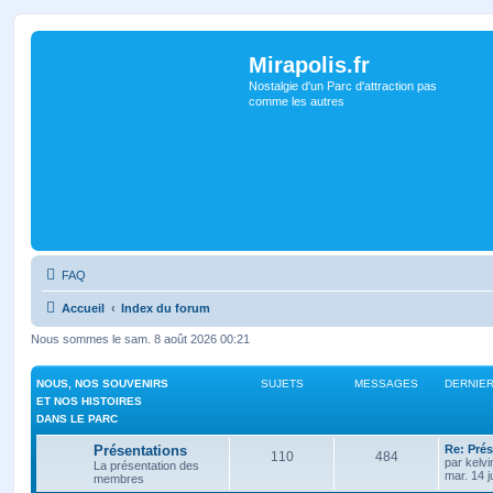
Mirapolis.fr
Nostalgie d'un Parc d'attraction pas
comme les autres
FAQ
Accueil
Index du forum
Nous sommes le sam. 8 août 2026 00:21
NOUS, NOS SOUVENIRS
SUJETS
MESSAGES
DERNIE
ET NOS HISTOIRES
DANS LE PARC
Présentations
Re: Prés
110
484
par
kelvi
La présentation des
mar. 14 j
membres