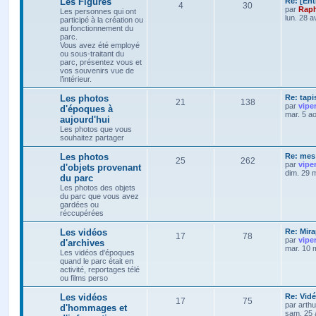
Les Figures
Re: [Ent
4
30
par
Raph
Les personnes qui ont
lun. 28 a
participé à la création ou
au fonctionnement du
parc.
Vous avez été employé
ou sous-traitant du
parc, présentez vous et
vos souvenirs vue de
l’intérieur.
Les photos
Re: tapi
21
138
par
vipe
d'époques à
mar. 5 a
aujourd'hui
Les photos que vous
souhaitez partager
Les photos
Re: mes 
25
262
par
vipe
d'objets provenant
dim. 29 
du parc
Les photos des objets
du parc que vous avez
gardées ou
réccupérées
Les vidéos
Re: Mira
17
78
par
vipe
d'archives
mar. 10 
Les vidéos d'époques
quand le parc était en
activité, reportages télé
ou films perso
Les vidéos
Re: Vidé
17
75
par
arth
d'hommages et
sam. 25 