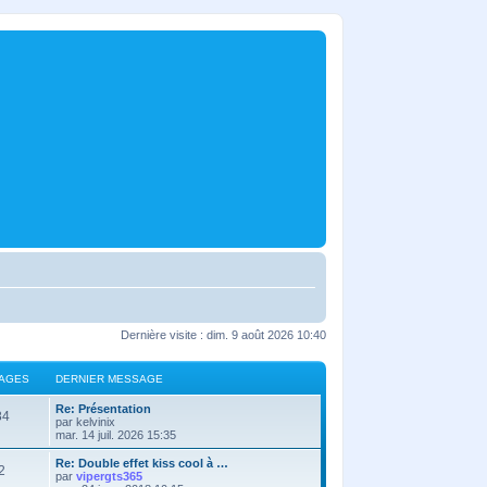
Dernière visite : dim. 9 août 2026 10:40
AGES
DERNIER MESSAGE
Re: Présentation
84
par
kelvinix
mar. 14 juil. 2026 15:35
Re: Double effet kiss cool à …
2
par
vipergts365