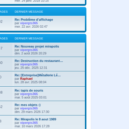
mer. 24 janv. 2018 10:15
AGES
DERNIER MESSAGE
Re: Problème d'affichage
92
par
vipergts365
mer. 22 avr. 2026 02:47
AGES
DERNIER MESSAGE
Re: Nouveau projet mirapolis
47
par
vipergts365
dim. 2 août 2026 20:29
Re: Destruction du restaurant…
30
par
vipergts365
jeu. 25 déc. 2025 12:31
Re: [Entreprise]Métallerie Lé…
0
par
Raphael
lun. 28 avr. 2025 08:04
Re: tapis de souris
38
par
vipergts365
mar. 5 août 2025 03:01
Re: mes objets :)
62
par
vipergts365
dim. 29 mars 2026 17:30
Re: Mirapolis le 8 aout 1989
8
par
vipergts365
mar. 10 mars 2026 17:28