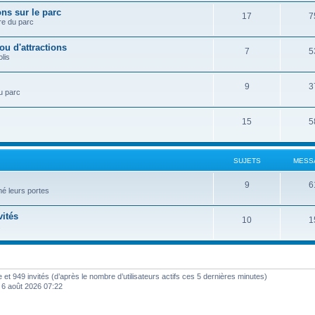
ns sur le parc
17
7
re du parc
ou d'attractions
7
5
lis
9
3
u parc
15
5
SUJETS
MESS
9
6
mé leurs portes
vités
10
1
.
ble et 949 invités (d’après le nombre d’utilisateurs actifs ces 5 dernières minutes)
u. 6 août 2026 07:22