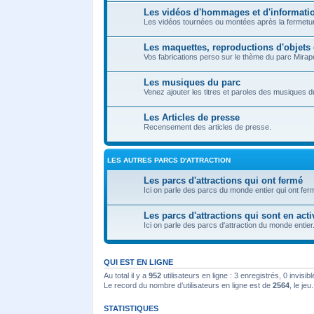
Les vidéos d'hommages et d'informatio
Les vidéos tournées ou montées après la fermetu
Les maquettes, reproductions d'objets 
Vos fabrications perso sur le thème du parc Mirapo
Les musiques du parc
Venez ajouter les titres et paroles des musiques d
Les Articles de presse
Recensement des articles de presse.
LES AUTRES PARCS D'ATTRACTION
Les parcs d'attractions qui ont fermé
Ici on parle des parcs du monde entier qui ont fer
Les parcs d'attractions qui sont en acti
Ici on parle des parcs d'attraction du monde entier
QUI EST EN LIGNE
Au total il y a
952
utilisateurs en ligne : 3 enregistrés, 0 invisi
Le record du nombre d’utilisateurs en ligne est de
2564
, le je
STATISTIQUES