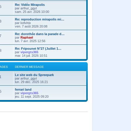
Re: Vidéo Mirapolis
5
par
arthur_ggyt
sam. 25 avr. 2026 10:00
Re: reproduction mirapolis mi…
3
par
kelvinix
ven. 7 août 2026 20:08
Re: dorothée dans la parade d…
7
par
Raphael
lun. 7 avr. 2025 12:56
Re: Fripounet N°27 (Juillet 1…
8
par
vipergts365
mar. 14 juil. 2026 10:51
AGES
DERNIER MESSAGE
Le site web du Spreepark
1
par
arthur_ggyt
lun. 29 déc. 2025 16:21
ferrari land
5
par
vipergts365
jeu. 11 sept. 2025 09:20