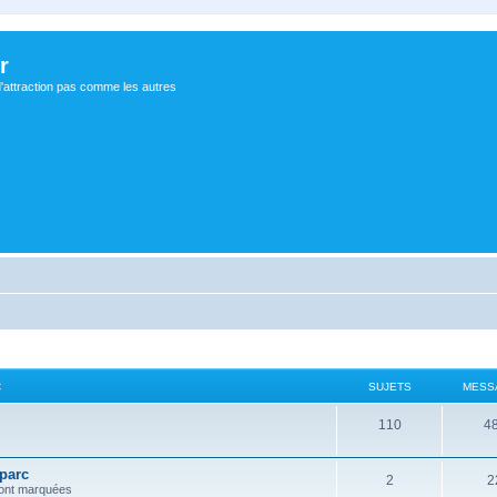
r
d'attraction pas comme les autres
C
SUJETS
MESS
110
4
 parc
2
2
 ont marquées