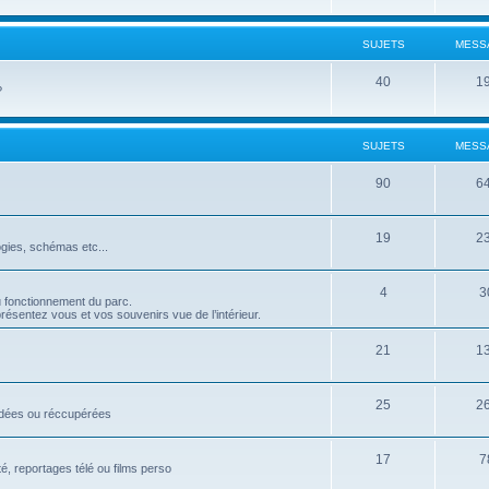
SUJETS
MESS
40
1
?
SUJETS
MESS
90
6
19
2
ogies, schémas etc...
4
3
u fonctionnement du parc.
résentez vous et vos souvenirs vue de l’intérieur.
21
1
25
2
rdées ou réccupérées
17
7
é, reportages télé ou films perso