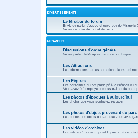
DIVERTISSEMENTS
Le Mirabar du forum
Envie de parler d'autres choses que de Mirapolis 
Venez discuter de tout et de rien ici.
MIRAPOLIS
Discussions d'ordre général
Venez parler de Mirapolis dans cette rubrique
Les Attractions
Les informations sur les attractions, leurs technol
Les Figures
Les personnes qui ont participé à la création ou a
Vous avez été employé ou sous-traitant du parc, p
Les photos d'époques à aujourd'hui
Les photos que vous souhaitez partager
Les photos d'objets provenant du parc
Les photos des objets du parc que vous avez ga
Les vidéos d'archives
Les vidéos d'époques quand le parc était en activit