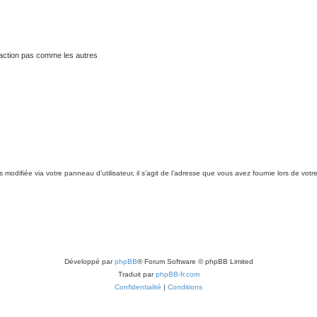
traction pas comme les autres
modifiée via votre panneau d’utilisateur, il s’agit de l’adresse que vous avez fournie lors de votr
Développé par
phpBB
® Forum Software © phpBB Limited
Traduit par
phpBB-fr.com
Confidentialité
|
Conditions