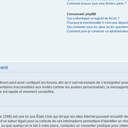
Comment trouver tous mes fichiers joints ?
Concernant phpBB
Qui a développé ce logiciel de forum ?
Pourquoi la fonctionnalité X n’est pas dispon
Qui contacter pour les abus ou les question
Comment puis-je contacter un administrateu
ment
forum peut avoir configuré les forums afin qu’il soit nécessaire de s’enregistrer po
entaires inaccessibles aux invités comme les avatars personnalisés, la messagerie
e est rapide et vivement conseillée.
e 1998) est une loi aux États-Unis qui dit que les sites Internet pouvant recueillir
d’un tuteur légal) pour la collecte de ces informations permettant d’identifier un m
ou que quelqu’un le fait à votre place, contactez un conseiller juridique pour obte