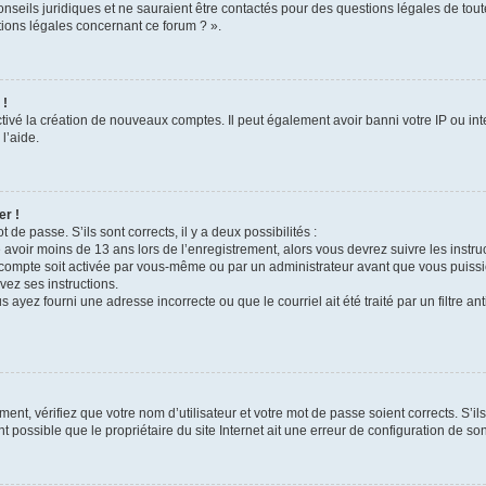
onseils juridiques et ne sauraient être contactés pour des questions légales de tou
tions légales concernant ce forum ? ».
 !
tivé la création de nouveaux comptes. Il peut également avoir banni votre IP ou inter
l’aide.
er !
t de passe. S’ils sont corrects, il y a deux possibilités :
 avoir moins de 13 ans lors de l’enregistrement, alors vous devrez suivre les instr
compte soit activée par vous-même ou par un administrateur avant que vous puissie
vez ses instructions.
 ayez fourni une adresse incorrecte ou que le courriel ait été traité par un filtre an
ent, vérifiez que votre nom d’utilisateur et votre mot de passe soient corrects. S’il
 possible que le propriétaire du site Internet ait une erreur de configuration de son c