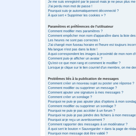
Je me suis enregistré par le passé mais je ne peux plus me
J’ai perdu mon mot de passe !
Pourquoi suis-je automatiquement déconnecté ?
À quoi sert « Supprimer les cookies » ?
Paramètres et préférences de l’utilisateur
Comment modifier mes paramètres ?
Comment empêcher mon nom d’apparaître dans la liste de
Les heures ne sont pas correctes !
J’ai changé mon fuseau horaire et l’heure est toujours incorr
Ma langue n’est pas dans la liste !
A quoi correspondent les images à proximité de mon nom d’ut
Comment puis-je afficher un avatar ?
Qu’est-ce que mon rang et comment le modifier ?
Lorsque je clique sur le lien
courriel
d’un membre, on me de
Problèmes liés à la publication de messages
Comment créer un nouveau sujet ou poster une réponse ?
Comment modifier ou supprimer un message ?
Comment ajouter une signature à mes messages ?
Comment créer un sondage ?
Pourquoi ne puis-je pas ajouter plus d’options à mon sonda
Comment modifier ou supprimer un sondage ?
Pourquoi ne puis-je pas accéder à un forum ?
Pourquoi ne puis-je pas joindre des fichiers à mon message
Pourquoi ai-je reçu un avertissement ?
Comment rapporter des messages à un modérateur ?
À quoi sert le bouton « Sauvegarder » dans la page de réd
Pourquoi mon message doit être validé ?