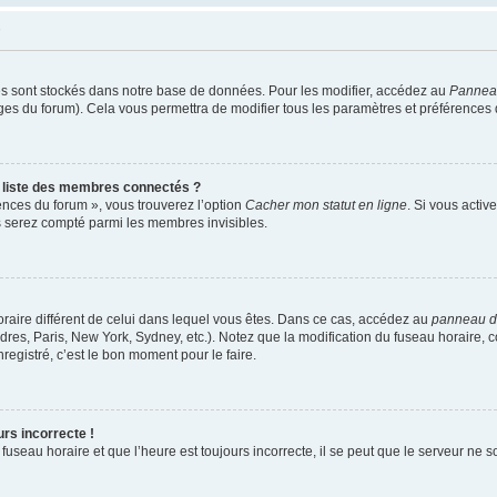
s sont stockés dans notre base de données. Pour les modifier, accédez au
Panneau 
ages du forum). Cela vous permettra de modifier tous les paramètres et préférences
liste des membres connectés ?
rences du forum », vous trouverez l’option
Cacher mon statut en ligne
. Si vous activ
 serez compté parmi les membres invisibles.
 horaire différent de celui dans lequel vous êtes. Dans ce cas, accédez au
panneau de 
res, Paris, New York, Sydney, etc.). Notez que la modification du fuseau horaire, 
egistré, c’est le bon moment pour le faire.
urs incorrecte !
fuseau horaire et que l’heure est toujours incorrecte, il se peut que le serveur ne 