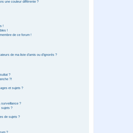
s une couleur différente ?
?
s !
bles !
n membre de ce forum !
ateurs de ma liste d’amis ou d’ignorés ?
ultat ?
anche ?!
ages et sujets ?
a surveillance ?
 sujets ?
es de sujets ?
orum ?