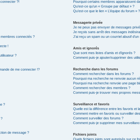
 connecter ?!
Pourquoi certains membres apparaissent dan
Qu’est-ce qu’un « Groupe par défaut » ?
Qu’est-ce que le lien « L’équipe du forum » 
Messagerie privée
Je ne peux pas envoyer de messages privé
Je reçois sans arrêt des messages indésira
s membres connectés ?
J’ai reçu un spam ou un courriel abusif d’u
ecte !
Amis et ignorés
Que sont mes listes d’amis et d’ignorés ?
ilisateur ?
Comment puis-je ajouter/supprimer des utilis
Recherche dans les forums
mande de me connecter !?
Comment rechercher dans les forums ?
Pourquoi ma recherche ne renvoie aucun rés
Pourquoi ma recherche renvoie une page bl
Comment rechercher des membres ?
Comment puis-je trouver mes propres mess
Surveillance et favoris
ge ?
Quelle est la différence entre les favoris et l
Comment mettre en favoris ou surveiller des
Comment surveiller des forums ?
 ?
Comment puis-je supprimer mes surveillanc
action de message ?
Fichiers joints
Quels fichiers joints sont autorisés sur ce f