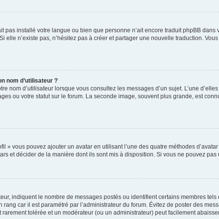
’ait pas installé votre langue ou bien que personne n’ait encore traduit phpBB da
Si elle n’existe pas, n’hésitez pas à créer et partager une nouvelle traduction. Vous 
n nom d’utilisateur ?
tre nom d’utilisateur lorsque vous consultez les messages d’un sujet. L’une d’elle
ges ou votre statut sur le forum. La seconde image, souvent plus grande, est con
fil » vous pouvez ajouter un avatar en utilisant l’une des quatre méthodes d’avatar s
ars et décider de la manière dont ils sont mis à disposition. Si vous ne pouvez pas u
teur, indiquent le nombre de messages postés ou identifient certains membres tels
un rang car il est paramétré par l’administrateur du forum. Évitez de poster des mes
est rarement tolérée et un modérateur (ou un administrateur) peut facilement abais