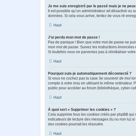
Je me suis enregistré par le passé mais je ne peu
Il est possible qu’un administrateur ait désactivé ou 
données. Si cela vous arrive, tentez de vous ré-enregis
Haut
J’ai perdu mon mot de passe !
Pas de panique ! Bien que votre mot de passe ne puisse
mon mot de passe
. Suivez les instructions énoncées
Si toutefois vous ne parveniez pas à réinitialiser vot
Haut
Pourquoi suis-je automatiquement déconnecté ?
Si vous ne cochez pas la case
Se souvenir de moi
lor
compte à votre insu en utilisant le même ordinateur. 
public pour accéder au forum (bibliothèque, cyber-café,
Haut
À quoi sert « Supprimer les cookies » ?
Cela supprime tous les cookies créés par phpBB qui co
indicateurs de lecture des messages (lu ou non lu) s
des cookies pourrait les résoudre.
Haut