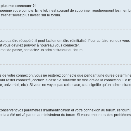
x plus me connecter ?!
supprimé votre compte. En effet, il est courant de supprimer régulièrement les membr
trer et soyez plus investi sur le forum.
 pas être récupéré, il peut facilement être réinitialisé. Pour ce faire, rendez vou
 et vous devriez pouvoir à nouveau vous connecter.
re mot de passe, contactez un administrateur du forum.
s de votre connexion, vous ne resterez connecté que pendant une durée déterminé
Pour rester connecté, cochez la case
Se souvenir de moi
lors de la connexion. Ce n
 université, etc.). Si vous ne voyez pas cette case, cela signifie qu’un administrate
nservent vos paramètres d’authentification et votre connexion au forum. Ils fournis
i cela a été activé par un administrateur du forum. Si vous rencontrez des problè