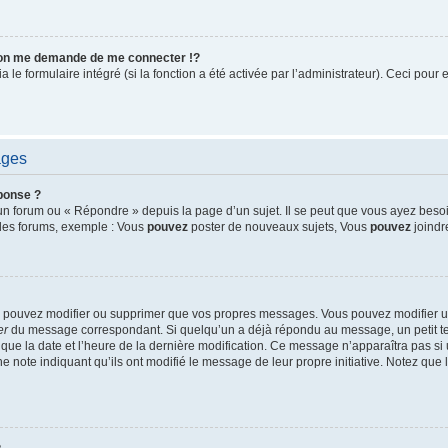
on me demande de me connecter !?
e formulaire intégré (si la fonction a été activée par l’administrateur). Ceci pour e
ages
ponse ?
n forum ou « Répondre » depuis la page d’un sujet. Il se peut que vous ayez besoin
 des forums, exemple : Vous
pouvez
poster de nouveaux sujets, Vous
pouvez
joindre
ne pouvez modifier ou supprimer que vos propres messages. Vous pouvez modifier 
er
du message correspondant. Si quelqu’un a déjà répondu au message, un petit tex
si que la date et l’heure de la dernière modification. Ce message n’apparaîtra pas s
une note indiquant qu’ils ont modifié le message de leur propre initiative. Notez qu