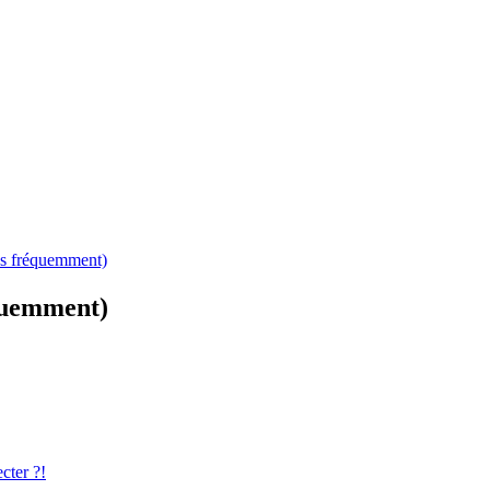
es fréquemment)
équemment)
cter ?!