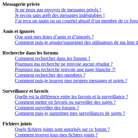
Messagerie privée
Je ne peux pas envoyer de messages privés !
Je reçois sans arrêt des messages indésirables !
J’ai reçu un spam ou un courriel abusif d’un membre de ce for
Amis et ignorés
Que sont mes listes d’amis et d’ignorés ?
Comment puis-je ajouter/supprimer des utilisateurs de ma liste 
Recherche dans les forums
Comment rechercher dans les forums ?
Pourquoi ma recherche ne renvoie aucun résultat ?
Pourquoi ma recherche renvoie une page blanche ?!
Comment rechercher des membres ?
Comment puis-je trouver mes propres messages et sujets ?
Surveillance et favoris
Quelle est la différence entre les favoris et la surveillance ?
Comment mettre en favoris ou surveiller des sujets ?
Comment surveiller des forums ?
Comment puis-je supprimer mes surveillances de sujets ?
Fichiers joints
Quels fichiers joints sont autorisés sur ce forum ?
Comment trouver tous mes fichiers joints ?