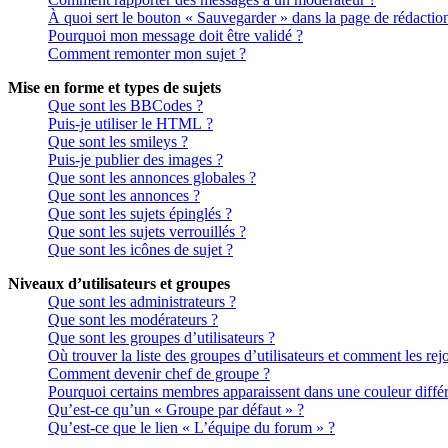
À quoi sert le bouton « Sauvegarder » dans la page de rédactio
Pourquoi mon message doit être validé ?
Comment remonter mon sujet ?
Mise en forme et types de sujets
Que sont les BBCodes ?
Puis-je utiliser le HTML ?
Que sont les smileys ?
Puis-je publier des images ?
Que sont les annonces globales ?
Que sont les annonces ?
Que sont les sujets épinglés ?
Que sont les sujets verrouillés ?
Que sont les icônes de sujet ?
Niveaux d’utilisateurs et groupes
Que sont les administrateurs ?
Que sont les modérateurs ?
Que sont les groupes d’utilisateurs ?
Où trouver la liste des groupes d’utilisateurs et comment les rej
Comment devenir chef de groupe ?
Pourquoi certains membres apparaissent dans une couleur différ
Qu’est-ce qu’un « Groupe par défaut » ?
Qu’est-ce que le lien « L’équipe du forum » ?