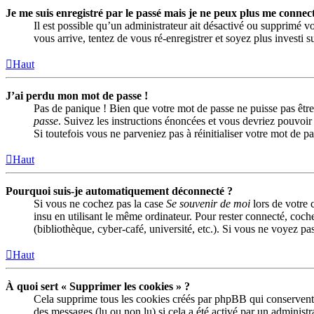
Je me suis enregistré par le passé mais je ne peux plus me connect
Il est possible qu’un administrateur ait désactivé ou supprimé vo
vous arrive, tentez de vous ré-enregistrer et soyez plus investi s
Haut
J’ai perdu mon mot de passe !
Pas de panique ! Bien que votre mot de passe ne puisse pas être 
passe
. Suivez les instructions énoncées et vous devriez pouvoi
Si toutefois vous ne parveniez pas à réinitialiser votre mot de 
Haut
Pourquoi suis-je automatiquement déconnecté ?
Si vous ne cochez pas la case
Se souvenir de moi
lors de votre 
insu en utilisant le même ordinateur. Pour rester connecté, coch
(bibliothèque, cyber-café, université, etc.). Si vous ne voyez pas
Haut
À quoi sert « Supprimer les cookies » ?
Cela supprime tous les cookies créés par phpBB qui conservent vo
des messages (lu ou non lu) si cela a été activé par un adminis