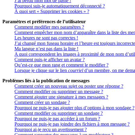
J’ai perdu mon mot de passe !
Pourquoi suis-je automatiquement déconnecté ?
À quoi sert « Supprimer les cookies » ?
Paramètres et préférences de l’utilisateur
Comment modifier mes paramètres ?
Comment empêcher mon nom d’apparaître dans la liste des me
Les heures ne sont pas correctes !
J’ai changé mon fuseau horaire et l’heure est toujours incorrecte
Ma langue n’est pas dans la liste !
A quoi correspondent les images à proximité de mon nom d’util
Comment puis-je afficher un avatar ?
Qu’est-ce que mon rang et comment le modifier ?
Lorsque je clique sur le lien
courriel
d’un membre, on me deman
Problèmes liés à la publication de messages
Comment créer un nouveau sujet ou poster une réponse ?
Comment modifier ou supprimer un message ?
Comment ajouter une signature à mes messages ?
Comment créer un sondage ?
Pourquoi ne puis-je pas ajouter plus d’options à mon sondage ?
Comment modifier ou supprimer un sondage ?
Pourquoi ne puis-je pas accéder à un forum ?
Pourquoi ne puis-je pas joindre des fichiers à mon message ?
Pourquoi ai-je reçu un avertissement ?
Comment rapporter des messages à un modérateur ?