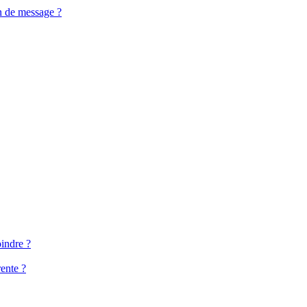
n de message ?
oindre ?
ente ?