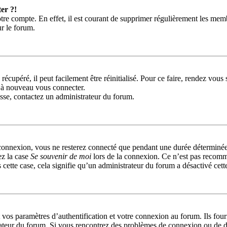
er ?!
tre compte. En effet, il est courant de supprimer régulièrement les memb
ur le forum.
récupéré, il peut facilement être réinitialisé. Pour ce faire, rendez vou
r à nouveau vous connecter.
passe, contactez un administrateur du forum.
connexion, vous ne resterez connecté que pendant une durée déterminée
ez la case
Se souvenir de moi
lors de la connexion. Ce n’est pas recomm
 cette case, cela signifie qu’un administrateur du forum a désactivé cett
s paramètres d’authentification et votre connexion au forum. Ils fournis
trateur du forum. Si vous rencontrez des problèmes de connexion ou de d