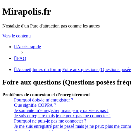
Mirapolis.fr
Nostalgie d'un Parc d'attraction pas comme les autres
Vers le contenu
Accès rapide
FAQ
Accueil
Index du forum
Foire aux questions (Questions posé
Foire aux questions (Questions posées fr
Problèmes de connexion et d’enregistrement
Pourquoi dois-je m’enregistrer ?
Que signifie COPPA ?
Je souhaite m’enregistrer, mais je n’y parviens pas !
Je suis enregistré mais je ne peux pas me connecter !
Pourquoi ne puis-je pas me connecter ?
Je me suis enregistré par le passé mais je ne peux plus me conne