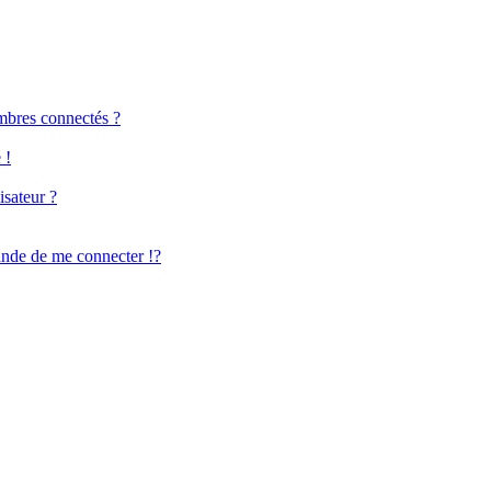
mbres connectés ?
 !
isateur ?
de de me connecter !?