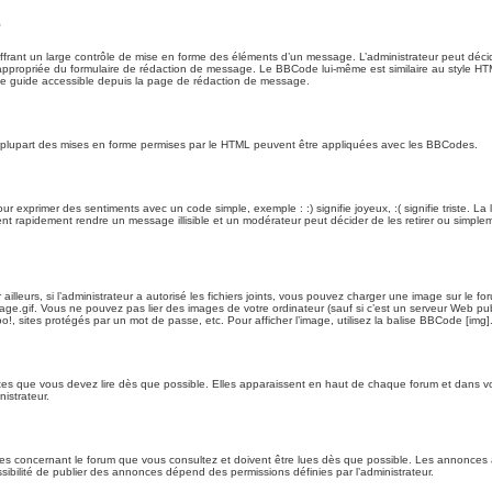
s
rant un large contrôle de mise en forme des éléments d’un message. L’administrateur peut décid
ppropriée du formulaire de rédaction de message. Le BBCode lui-même est similaire au style HTML,
 le guide accessible depuis la page de rédaction de message.
La plupart des mises en forme permises par le HTML peuvent être appliquées avec les BBCodes.
r exprimer des sentiments avec un code simple, exemple : :) signifie joyeux, :( signifie triste. La 
 rapidement rendre un message illisible et un modérateur peut décider de les retirer ou simpleme
lleurs, si l’administrateur a autorisé les fichiers joints, vous pouvez charger une image sur le f
e.gif. Vous ne pouvez pas lier des images de votre ordinateur (sauf si c’est un serveur Web pu
o!, sites protégés par un mot de passe, etc. Pour afficher l’image, utilisez la balise BBCode [img]
s que vous devez lire dès que possible. Elles apparaissent en haut de chaque forum et dans votre
istrateur.
es concernant le forum que vous consultez et doivent être lues dès que possible. Les annonce
ibilité de publier des annonces dépend des permissions définies par l’administrateur.