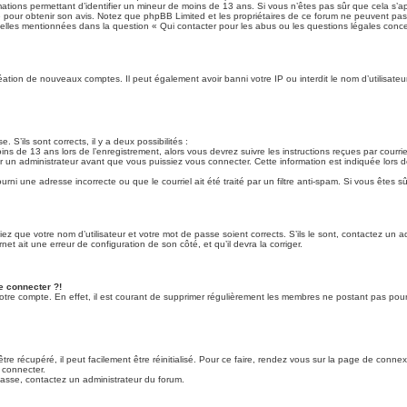
ormations permettant d’identifier un mineur de moins de 13 ans. Si vous n’êtes pas sûr que cela s’
que pour obtenir son avis. Notez que phpBB Limited et les propriétaires de ce forum ne peuvent pas 
 celles mentionnées dans la question « Qui contacter pour les abus ou les questions légales conc
création de nouveaux comptes. Il peut également avoir banni votre IP ou interdit le nom d’utilisate
. S’ils sont corrects, il y a deux possibilités :
ins de 13 ans lors de l’enregistrement, alors vous devrez suivre les instructions reçues par cour
un administrateur avant que vous puissiez vous connecter. Cette information est indiquée lors de
rni une adresse incorrecte ou que le courriel ait été traité par un filtre anti-spam. Si vous êtes sû
iez que votre nom d’utilisateur et votre mot de passe soient corrects. S’ils le sont, contactez un 
net ait une erreur de configuration de son côté, et qu’il devra la corriger.
e connecter ?!
votre compte. En effet, il est courant de supprimer régulièrement les membres ne postant pas pour 
e récupéré, il peut facilement être réinitialisé. Pour ce faire, rendez vous sur la page de connex
 connecter.
 passe, contactez un administrateur du forum.