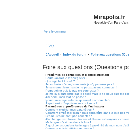
Mirapolis.fr
Nostalgie d'un Parc d'at
Vers le contenu
FAQ
Accueil
Index du forum
Foire aux questions (Qu
Foire aux questions (Questions 
Problèmes de connexion et d’enregistrement
Pourquoi dois-je m’enregistrer ?
Que signifie COPPA ?
Je souhaite m’enregistrer, mais je n’y parviens pas !
Je suis enregistré mais je ne peux pas me connecter !
Pourquoi ne puis-je pas me connecter ?
Je me suis enregistré par le passé mais je ne peux plus me co
J’ai perdu mon mot de passe !
Pourquoi suis-je automatiquement déconnecté ?
À quoi sert « Supprimer les cookies » ?
Paramètres et préférences de l’utilisateur
Comment modifier mes paramètres ?
Comment empêcher mon nom d’apparaître dans la liste des m
Les heures ne sont pas correctes !
J’ai changé mon fuseau horaire et l’heure est toujours incorrect
Ma langue n’est pas dans la liste !
A quoi correspondent les images à proximité de mon nom d’util
Comment puis-je afficher un avatar ?