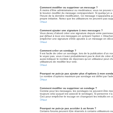
Comment modifier ou supprimer un message ?
À moins d’être administrateur ou modérateur, vous ne pouvez 
le bouton
modifier
du message correspondant. Si quelqu’un a déj
l’heure de la dernière modification. Ce message n’apparaîtra pa
propre initiative. Notez que les utilisateurs ne peuvent pas 
Haut
Comment ajouter une signature à mes messages ?
Vous devez d’abord créer une signature depuis votre panneau d
par défaut à tous vos messages en activant l’option « Attacher 
empêcher une signature d’être ajoutée à un message en déco
Haut
Comment créer un sondage ?
Il est facile de créer un sondage, lors de la publication d’un n
le voyez pas, vous n’avez probablement pas le droit de créer 
aussi indiquer le nombre de réponses qu’un utilisateur peut choi
utilisateurs de modifier leur vote.
Haut
Pourquoi ne puis-je pas ajouter plus d’options à mon sond
Le nombre d’options maximum par sondage est défini par l’admin
Haut
Comment modifier ou supprimer un sondage ?
Comme pour les messages, les sondages ne peuvent être modifi
toujours celui auquel est associé le sondage). Si personne n’a
Ceci pour empêcher le trucage en changeant les intitulés en 
Haut
Pourquoi ne puis-je pas accéder à un forum ?
Certains forums peuvent être réservés à certains utilisateurs ou