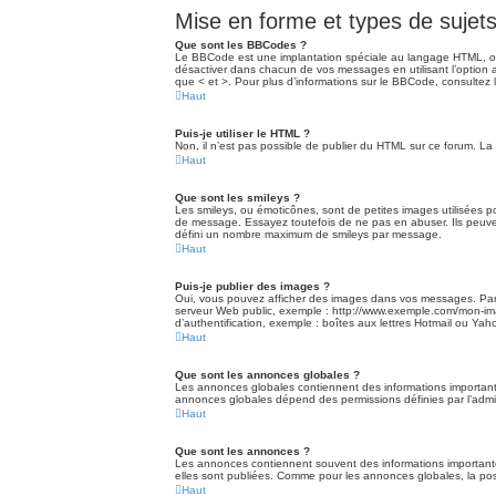
Mise en forme et types de sujet
Que sont les BBCodes ?
Le BBCode est une implantation spéciale au langage HTML, off
désactiver dans chacun de vos messages en utilisant l’option a
que < et >. Pour plus d’informations sur le BBCode, consultez
Haut
Puis-je utiliser le HTML ?
Non, il n’est pas possible de publier du HTML sur ce forum. 
Haut
Que sont les smileys ?
Les smileys, ou émoticônes, sont de petites images utilisées pou
de message. Essayez toutefois de ne pas en abuser. Ils peuvent
défini un nombre maximum de smileys par message.
Haut
Puis-je publier des images ?
Oui, vous pouvez afficher des images dans vos messages. Par ai
serveur Web public, exemple : http://www.exemple.com/mon-imag
d’authentification, exemple : boîtes aux lettres Hotmail ou Yaho
Haut
Que sont les annonces globales ?
Les annonces globales contiennent des informations importante
annonces globales dépend des permissions définies par l’admin
Haut
Que sont les annonces ?
Les annonces contiennent souvent des informations important
elles sont publiées. Comme pour les annonces globales, la poss
Haut