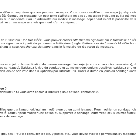
modifier ou supprimer que vos propres messages. Vous pouvez modifier un message (quelquefois d
à répondu au message, un petit texte s’affichera en bas du message indiquant qu’il a été modifié
s si un modérateur ou un administrateur modifie le message, cependant ils ont la possibilité de l
supprimer un message une fois que quelqu’un y a répondu.
e l’utilisateur. Une fois créée, vous pouvez cocher
Attacher ma signature
sur le formulaire de r
ma signature » à partir du panneau de l’utilisateur (onglet
Préférences du forum --> Modifier le
chant la case
Attacher ma signature
dans le formulaire de rédaction de message.
ouveau sujet ou la modification du premier message d’un sujet (si vous en avez les permissions), cl
des sondages). Saisissez le titre du sondage et au moins deux options possibles, saisissez une
sir lors de son vote dans « Option(s) par l’utilisateur », limiter la durée en jours du sondage (met
age ?
istrateur. Si vous avez besoin d’indiquer plus d’options, contactez-le.
és que par l’auteur original, un modérateur ou un administrateur. Pour modifier un sondage, cl
 voté, l’auteur peut modifier une option ou supprimer le sondage. Autrement, seuls les modérateurs
cours de sondage.
 groupes. Pour les consulter, les lire, y poster, etc., vous devez avoir les permissions s’y rappor