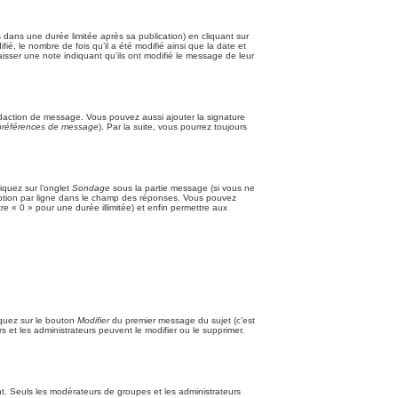
ans une durée limitée après sa publication) en cliquant sur
, le nombre de fois qu’il a été modifié ainsi que la date et
aisser une note indiquant qu’ils ont modifié le message de leur
édaction de message. Vous pouvez aussi ajouter la signature
s préférences de message
). Par la suite, vous pourrez toujours
iquez sur l’onglet
Sondage
sous la partie message (si vous ne
 option par ligne dans le champ des réponses. Vous pouvez
tre « 0 » pour une durée illimitée) et enfin permettre aux
iquez sur le bouton
Modifier
du premier message du sujet (c’est
 et les administrateurs peuvent le modifier ou le supprimer.
tant. Seuls les modérateurs de groupes et les administrateurs