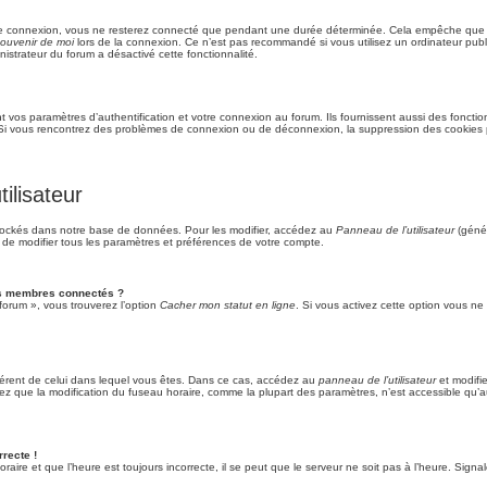
re connexion, vous ne resterez connecté que pendant une durée déterminée. Cela empêche que quel
ouvenir de moi
lors de la connexion. Ce n’est pas recommandé si vous utilisez un ordinateur publi
nistrateur du forum a désactivé cette fonctionnalité.
vos paramètres d’authentification et votre connexion au forum. Ils fournissent aussi des fonction
m. Si vous rencontrez des problèmes de connexion ou de déconnexion, la suppression des cookies p
ilisateur
tockés dans notre base de données. Pour les modifier, accédez au
Panneau de l’utilisateur
(génér
 de modifier tous les paramètres et préférences de votre compte.
es membres connectés ?
forum », vous trouverez l’option
Cacher mon statut en ligne
. Si vous activez cette option vous ne
différent de celui dans lequel vous êtes. Dans ce cas, accédez au
panneau de l’utilisateur
et modifie
tez que la modification du fuseau horaire, comme la plupart des paramètres, n’est accessible qu
rrecte !
raire et que l’heure est toujours incorrecte, il se peut que le serveur ne soit pas à l’heure. Sign