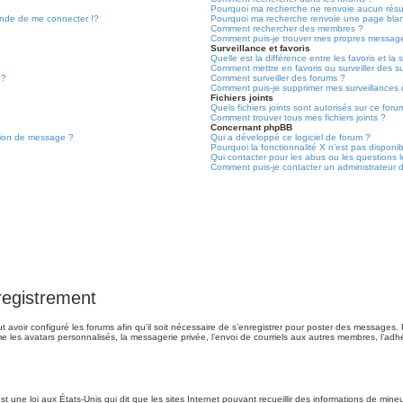
Pourquoi ma recherche ne renvoie aucun résul
de de me connecter !?
Pourquoi ma recherche renvoie une page bla
Comment rechercher des membres ?
Comment puis-je trouver mes propres message
Surveillance et favoris
Quelle est la différence entre les favoris et la 
Comment mettre en favoris ou surveiller des su
 ?
Comment surveiller des forums ?
Comment puis-je supprimer mes surveillances 
Fichiers joints
Quels fichiers joints sont autorisés sur ce foru
Comment trouver tous mes fichiers joints ?
Concernant phpBB
tion de message ?
Qui a développé ce logiciel de forum ?
Pourquoi la fonctionnalité X n’est pas disponi
Qui contacter pour les abus ou les questions 
Comment puis-je contacter un administrateur 
registrement
t avoir configuré les forums afin qu’il soit nécessaire de s’enregistrer pour poster des messages. 
e les avatars personnalisés, la messagerie privée, l’envoi de courriels aux autres membres, l’ad
t une loi aux États-Unis qui dit que les sites Internet pouvant recueillir des informations de min