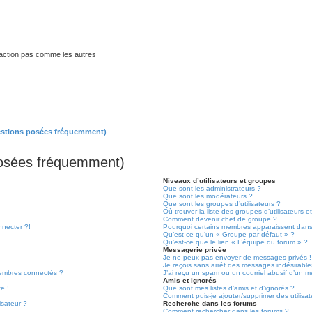
traction pas comme les autres
estions posées fréquemment)
posées fréquemment)
Niveaux d’utilisateurs et groupes
Que sont les administrateurs ?
Que sont les modérateurs ?
Que sont les groupes d’utilisateurs ?
Où trouver la liste des groupes d’utilisateurs 
Comment devenir chef de groupe ?
nnecter ?!
Pourquoi certains membres apparaissent dans 
Qu’est-ce qu’un « Groupe par défaut » ?
Qu’est-ce que le lien « L’équipe du forum » ?
Messagerie privée
Je ne peux pas envoyer de messages privés !
Je reçois sans arrêt des messages indésirable
embres connectés ?
J’ai reçu un spam ou un courriel abusif d’un 
Amis et ignorés
e !
Que sont mes listes d’amis et d’ignorés ?
Comment puis-je ajouter/supprimer des utilisat
isateur ?
Recherche dans les forums
Comment rechercher dans les forums ?