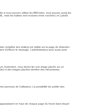
er si vous pouvez utiliser les BBCodes, vous pouvez aussi les
 mais les balises sont incluses entre crochets [ et ] plutôt
liste complète des smileys est visible sur la page de rédaction
nt d’effacer le message. L’administrateur peut aussi avoir
orum. Autrement, vous devez lier une image placée sur un
blic) ni des images placées derrière des mécanismes
.
 panneau de l’utilisateur. La possibilité de publier des
s apparaissent en haut de chaque page du forum dans lequel