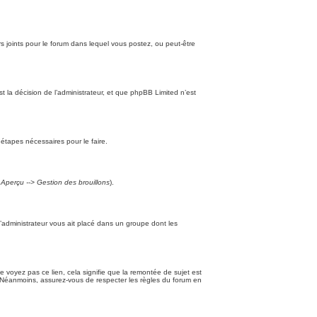
iers joints pour le forum dans lequel vous postez, ou peut-être
la décision de l’administrateur, et que phpBB Limited n’est
 étapes nécessaires pour le faire.
t
Aperçu --> Gestion des brouillons
).
l’administrateur vous ait placé dans un groupe dont les
ne voyez pas ce lien, cela signifie que la remontée de sujet est
t. Néanmoins, assurez-vous de respecter les règles du forum en