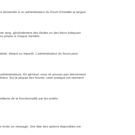
de demander à un administrateur du forum d’installer la langue
otre rang, généralement des étoiles ou des blocs indiquant
e ou propre à chaque membre.
lerie, distant ou importé. L’administrateur du forum peut
t administrateurs. En général, vous ne pouvez pas directement
érieur. Sur la plupart des forums, cette pratique est rarement
illante de la fonctionnalité par les invités.
r écrire un message. Une liste des options disponibles est