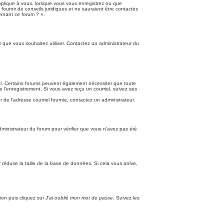
applique à vous, lorsque vous vous enregistrez ou que
fournir de conseils juridiques et ne sauraient être contactés
ernant ce forum ? ».
ur que vous souhaitez utiliser. Contactez un administrateur du
riel. Certains forums peuvent également nécessiter que toute
 l’enregistrement. Si vous avez reçu un courriel, suivez ses
r de l’adresse courriel fournie, contactez un administrateur.
administrateur du forum pour vérifier que vous n’avez pas été
réduire la taille de la base de données. Si cela vous arrive,
ion puis cliquez sur
J’ai oublié mon mot de passe
. Suivez les