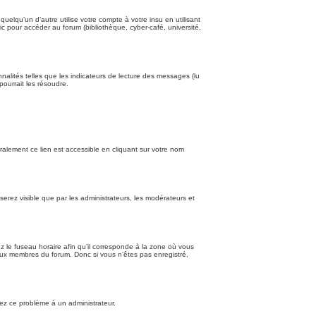
qu’un d’autre utilise votre compte à votre insu en utilisant
c pour accéder au forum (bibliothèque, cyber-café, université,
nalités telles que les indicateurs de lecture des messages (lu
ourrait les résoudre.
alement ce lien est accessible en cliquant sur votre nom
 serez visible que par les administrateurs, les modérateurs et
z le fuseau horaire afin qu’il corresponde à la zone où vous
’aux membres du forum. Donc si vous n’êtes pas enregistré,
alez ce problème à un administrateur.