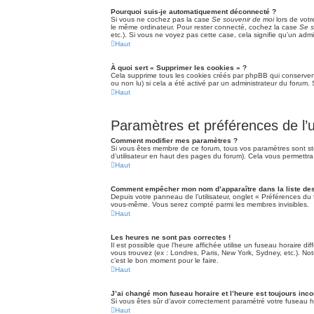
Pourquoi suis-je automatiquement déconnecté ?
Si vous ne cochez pas la case
Se souvenir de moi
lors de vot
le même ordinateur. Pour rester connecté, cochez la case
Se s
etc.). Si vous ne voyez pas cette case, cela signifie qu’un admi
Haut
À quoi sert « Supprimer les cookies » ?
Cela supprime tous les cookies créés par phpBB qui conservent 
ou non lu) si cela a été activé par un administrateur du foru
Haut
Paramètres et préférences de l’ut
Comment modifier mes paramètres ?
Si vous êtes membre de ce forum, tous vos paramètres sont s
d’utilisateur en haut des pages du forum). Cela vous permettra
Haut
Comment empêcher mon nom d’apparaître dans la liste d
Depuis votre panneau de l’utilisateur, onglet « Préférences du 
vous-même. Vous serez compté parmi les membres invisibles.
Haut
Les heures ne sont pas correctes !
Il est possible que l’heure affichée utilise un fuseau horaire 
vous trouvez (ex : Londres, Paris, New York, Sydney, etc.). No
c’est le bon moment pour le faire.
Haut
J’ai changé mon fuseau horaire et l’heure est toujours inco
Si vous êtes sûr d’avoir correctement paramétré votre fuseau ho
Haut