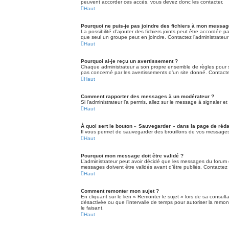
peuvent accorder ces accès, vous devez donc les contacter.
Haut
Pourquoi ne puis-je pas joindre des fichiers à mon messag
La possibilité d’ajouter des fichiers joints peut être accordée p
que seul un groupe peut en joindre. Contactez l’administrateur
Haut
Pourquoi ai-je reçu un avertissement ?
Chaque administrateur a son propre ensemble de règles pour so
pas concerné par les avertissements d’un site donné. Contacte
Haut
Comment rapporter des messages à un modérateur ?
Si l’administrateur l’a permis, allez sur le message à signaler
Haut
À quoi sert le bouton « Sauvegarder » dans la page de ré
Il vous permet de sauvegarder des brouillons de vos messages e
Haut
Pourquoi mon message doit être validé ?
L’administrateur peut avoir décidé que les messages du forum da
messages doivent être validés avant d’être publiés. Contactez l
Haut
Comment remonter mon sujet ?
En cliquant sur le lien « Remonter le sujet » lors de sa consul
désactivée ou que l’intervalle de temps pour autoriser la remo
le faisant.
Haut