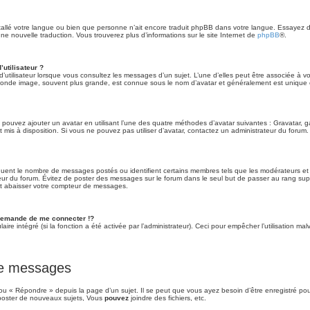
installé votre langue ou bien que personne n’ait encore traduit phpBB dans votre langue. Essayez 
 une nouvelle traduction. Vous trouverez plus d’informations sur le site Internet de
phpBB
®.
utilisateur ?
’utilisateur lorsque vous consultez les messages d’un sujet. L’une d’elles peut être associée à v
econde image, souvent plus grande, est connue sous le nom d’avatar et généralement est uniqu
s pouvez ajouter un avatar en utilisant l’une des quatre méthodes d’avatar suivantes : Gravatar, ga
t mis à disposition. Si vous ne pouvez pas utiliser d’avatar, contactez un administrateur du forum.
diquent le nombre de messages postés ou identifient certains membres tels que les modérateurs e
trateur du forum. Évitez de poster des messages sur le forum dans le seul but de passer au rang sup
nt abaisser votre compteur de messages.
emande de me connecter !?
re intégré (si la fonction a été activée par l’administrateur). Ceci pour empêcher l’utilisation malve
 de messages
u « Répondre » depuis la page d’un sujet. Il se peut que vous ayez besoin d’être enregistré pou
oster de nouveaux sujets, Vous
pouvez
joindre des fichiers, etc.