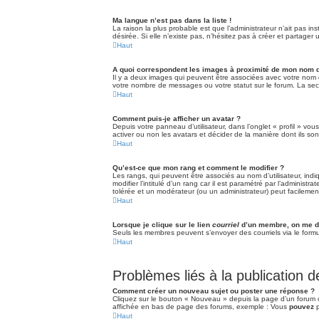
Ma langue n’est pas dans la liste !
La raison la plus probable est que l’administrateur n’ait pas 
désirée. Si elle n’existe pas, n’hésitez pas à créer et partager
Haut
A quoi correspondent les images à proximité de mon nom d’
Il y a deux images qui peuvent être associées avec votre nom d
votre nombre de messages ou votre statut sur le forum. La s
Haut
Comment puis-je afficher un avatar ?
Depuis votre panneau d’utilisateur, dans l’onglet « profil » vou
activer ou non les avatars et décider de la manière dont ils son
Haut
Qu’est-ce que mon rang et comment le modifier ?
Les rangs, qui peuvent être associés au nom d’utilisateur, in
modifier l’intitulé d’un rang car il est paramétré par l’adminis
tolérée et un modérateur (ou un administrateur) peut facileme
Haut
Lorsque je clique sur le lien
courriel
d’un membre, on me d
Seuls les membres peuvent s’envoyer des courriels via le formulai
Haut
Problèmes liés à la publication
Comment créer un nouveau sujet ou poster une réponse ?
Cliquez sur le bouton « Nouveau » depuis la page d’un forum o
affichée en bas de page des forums, exemple : Vous
pouvez
p
Haut