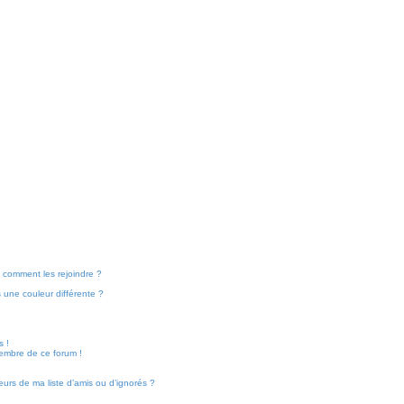
et comment les rejoindre ?
une couleur différente ?
s !
membre de ce forum !
eurs de ma liste d’amis ou d’ignorés ?