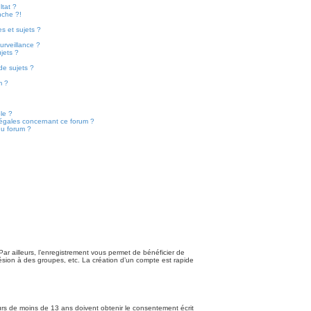
tat ?
nche ?!
s et sujets ?
surveillance ?
jets ?
de sujets ?
m ?
ble ?
légales concernant ce forum ?
du forum ?
Par ailleurs, l’enregistrement vous permet de bénéficier de
hésion à des groupes, etc. La création d’un compte est rapide
eurs de moins de 13 ans doivent obtenir le consentement écrit