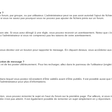
e ?
ar forum, par groupe, ou par utilisateur. L’administrateur peut ne pas avoir autorisé l’ajout de fich
 si vous ne savez pas pourquoi vous ne pouvez pas ajouter de fichiers joints sur un forum.
n site. Si vous avez dérogé à une règle, vous pouvez recevoir un avertissement. Notez que c’est 
z l’administrateur si vous ne comprenez pas les raisons de votre avertissement.
 et vous devriez voir un bouton pour rapporter le message. En cliquant dessus, vous accéderez aux
daction de message ?
t de les poster ultérieurement. Pour les recharger, allez dans le panneau de l’utilisateur (ongle
ns lequel vous postez nécessitent d’être validés avant d’être publiés. Il est possible aussi que 
’administrateur pour plus d’informations.
tation, vous pouvez
remonter
le sujet en haut du forum sur la première page. Par ailleurs, si vous 
ntée n’est pas atteint. Il est également possible de remonter un sujet simplement en y répondan