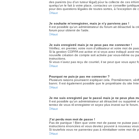
des parents (ou d’un tuteur légal) pour la collecte de ces inf
quelqu’un le fait à votre place, contactez un conseiller juridi
pour des questions légales de toutes sortes, à l’exception de
Haut
Je souhaite m’enregistrer, mais je n’y parviens pas !
Il est possible qu’un administrateur du forum ait désactivé la 
forum pour obtenir de l’aide.
Haut
Je suis enregistré mais je ne peux pas me connecter !
Vérifiez, en premier, votre nom d’utilisateur et votre mot de passe
Si la gestion COPPA est active et si vous avez indiqué avoir mo
nouvelle création de compte soit activée par vous-même ou par 
instructions.
Si vous n’avez pas reçu de courriel, il se peut que vous ayez fou
Haut
Pourquoi ne puis-je pas me connecter ?
Plusieurs raisons pourraient expliquer cela. Premièrement, vérif
banni. Il est également possible que le propriétaire du site Inter
Haut
Je me suis enregistré par le passé mais je ne peux plus m
Il est possible qu’un administrateur ait désactivé ou supprimé 
tentez de vous ré-enregistrer et soyez plus investi sur le forum.
Haut
J’ai perdu mon mot de passe !
Pas de panique ! Bien que votre mot de passe ne puisse pas êtr
instructions énoncées et vous devriez pouvoir à nouveau vous
Si toutefois vous ne parveniez pas à réinitialiser votre mot de
Haut