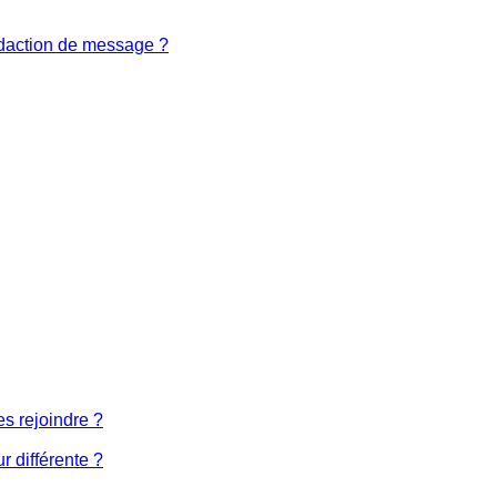
édaction de message ?
es rejoindre ?
 différente ?