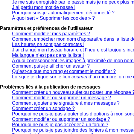
Je me suis enregistré par le passé mais je ne peux plus 
J’ai perdu mon mot de passe !
Pourquoi suis-je automatiquement déconnecté ?
À quoi sert « Supprimer les cookies » ?
Paramètres et préférences de l’utilisateur
Comment modifier mes paramètres ?
Comment empêcher mon nom d’apparaître dans la liste 
Les heures ne sont pas correctes !
J’ai changé mon fuseau horaire et l’heure est toujours inco
Ma langue n’est pas dans la liste !
A quoi correspondent les images à proximité de mon nom d
Comment puis-je afficher un avatar ?
Qu’est-ce que mon rang et comment le modifier ?
Lorsque je clique sur le lien
courriel
d’un membre, on me 
Problèmes liés à la publication de messages
Comment créer un nouveau sujet ou poster une réponse 
Comment modifier ou supprimer un message ?
Comment ajouter une signature à mes messages ?
Comment créer un sondage ?
Pourquoi ne puis-je pas ajouter plus d’options à mon so
Comment modifier ou supprimer un sondage ?
Pourquoi ne puis-je pas accéder à un forum ?
Pourquoi ne puis-je pas joindre des fichiers à mon messa