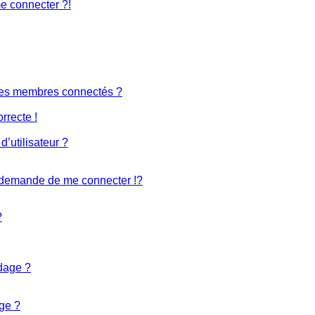
me connecter ?!
des membres connectés ?
rrecte !
’utilisateur ?
demande de me connecter !?
?
ndage ?
ge ?