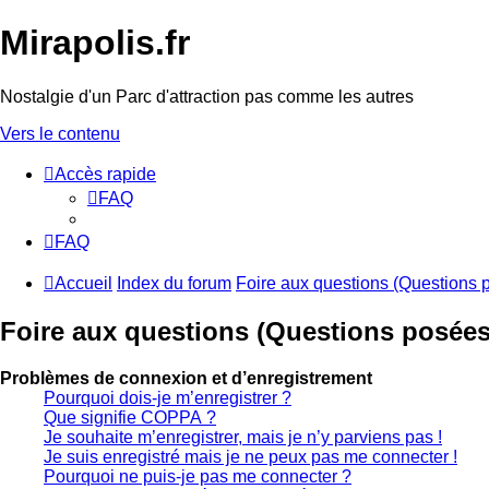
Mirapolis.fr
Nostalgie d'un Parc d'attraction pas comme les autres
Vers le contenu
Accès rapide
FAQ
FAQ
Accueil
Index du forum
Foire aux questions (Questions
Foire aux questions (Questions posée
Problèmes de connexion et d’enregistrement
Pourquoi dois-je m’enregistrer ?
Que signifie COPPA ?
Je souhaite m’enregistrer, mais je n’y parviens pas !
Je suis enregistré mais je ne peux pas me connecter !
Pourquoi ne puis-je pas me connecter ?