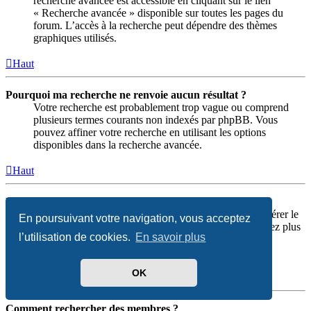
recherche avancée est accessible en cliquant sur le lien
« Recherche avancée » disponible sur toutes les pages du
forum. L’accès à la recherche peut dépendre des thèmes
graphiques utilisés.
Haut
Pourquoi ma recherche ne renvoie aucun résultat ?
Votre recherche est probablement trop vague ou comprend
plusieurs termes courants non indexés par phpBB. Vous
pouvez affiner votre recherche en utilisant les options
disponibles dans la recherche avancée.
Haut
Pourquoi ma recherche renvoie une page blanche ?!
Votre recherche renvoie plus de résultats que ne peut gérer le
En poursuivant votre navigation, vous acceptez
serveur Web. Utilisez la « Recherche avancée » et soyez plus
l’utilisation de cookies.
En savoir plus
précis dans le choix des termes utilisés et des forums
concernés par la recherche.
OK
Haut
Comment rechercher des membres ?