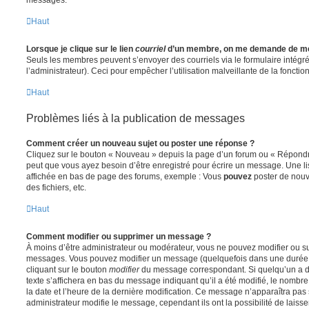
Haut
Lorsque je clique sur le lien
courriel
d’un membre, on me demande de me
Seuls les membres peuvent s’envoyer des courriels via le formulaire intégré (
l’administrateur). Ceci pour empêcher l’utilisation malveillante de la fonctionn
Haut
Problèmes liés à la publication de messages
Comment créer un nouveau sujet ou poster une réponse ?
Cliquez sur le bouton « Nouveau » depuis la page d’un forum ou « Répondre 
peut que vous ayez besoin d’être enregistré pour écrire un message. Une li
affichée en bas de page des forums, exemple : Vous
pouvez
poster de nouv
des fichiers, etc.
Haut
Comment modifier ou supprimer un message ?
À moins d’être administrateur ou modérateur, vous ne pouvez modifier ou 
messages. Vous pouvez modifier un message (quelquefois dans une durée l
cliquant sur le bouton
modifier
du message correspondant. Si quelqu’un a d
texte s’affichera en bas du message indiquant qu’il a été modifié, le nombre 
la date et l’heure de la dernière modification. Ce message n’apparaîtra pas
administrateur modifie le message, cependant ils ont la possibilité de laisse