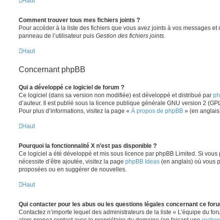
Haut
Comment trouver tous mes fichiers joints ?
Pour accéder à la liste des fichiers que vous avez joints à vos messages et
panneau de l’utilisateur puis
Gestion des fichiers joints
.
Haut
Concernant phpBB
Qui a développé ce logiciel de forum ?
Ce logiciel (dans sa version non modifiée) est développé et distribué par
ph
d’auteur. Il est publié sous la licence publique générale GNU version 2 (GPL-
Pour plus d’informations, visitez la page «
À propos de phpBB
» (en anglais
Haut
Pourquoi la fonctionnalité X n’est pas disponible ?
Ce logiciel a été développé et mis sous licence par phpBB Limited. Si vous
nécessite d’être ajoutée, visitez la page
phpBB Ideas
(en anglais) où vous 
proposées ou en suggérer de nouvelles.
Haut
Qui contacter pour les abus ou les questions légales concernant ce for
Contactez n’importe lequel des administrateurs de la liste « L’équipe du fo
alors prenez contact avec le propriétaire du domaine (en faisant une
recher