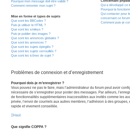
Concernant phpB
Pourquoi mon message doit être validé ?
Qui a développé ce l
Comment remonter mon sujet ?
Pourquoi la fonctionn
Qui contacter pour l
Mise en forme et types de sujets
concernant ce forum
Que sont les BBCodes ?
Comment puis-je cont
Puis-je utiliser le HTML ?
Que sont les smileys ?
Puis-je publier des images ?
Que sont les annonces globales ?
Que sont les annonces ?
Que sont les sujets épinglés ?
Que sont les sujets verrouillés ?
Que sont les icônes de sujet ?
Problèmes de connexion et d’enregistrement
Pourquoi dois-je m’enregistrer ?
Vous pouvez ne pas le faire, mais l’administrateur du forum peut avoir configu
nécessaire de s’enregistrer pour poster des messages. Par ailleurs, l’enreg
de fonctionnalités supplémentaires inaccessibles aux invités comme les av
privée, l’envoi de courriels aux autres membres, l’adhésion à des groupes, 
rapide et vivement conseillée.
Haut
Que signifie COPPA ?