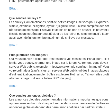
HTML peuvent être appliquées avec les BBCodes.
Haut
Que sont les smileys ?
Les smileys, ou émoticônes, sont de petites images utilisées pour exprime
simple, exemple : :) signifie joyeux, :( signifie triste. La liste complète des s
rédaction de message. Essayez toutefois de ne pas en abuser. Ils peuvent
illisible et un modérateur peut décider de les retirer ou simplement d’efface
aussi avoir défini un nombre maximum de smileys par message.
Haut
Puis-je publier des images ?
Oui, vous pouvez afficher des images dans vos messages. Par ailleurs, si l’a
joints, vous pouvez charger une image sur le forum. Autrement, vous devez 
serveur Web public, exemple : http://www.exemple.com/mon-image.gif. Vou
votre ordinateur (sauf si c’est un serveur Web public) ni des images placé
d’authentification, exemple : boîtes aux lettres Hotmail ou Yahoo!, sites pro
afficher l’image, utilisez la balise BBCode [img].
Haut
Que sont les annonces globales ?
Les annonces globales contiennent des informations importantes que vous d
apparaissent en haut de chaque forum et dans votre panneau de l’utilisateur
annonces globales dépend des permissions définies par l’administrateur.