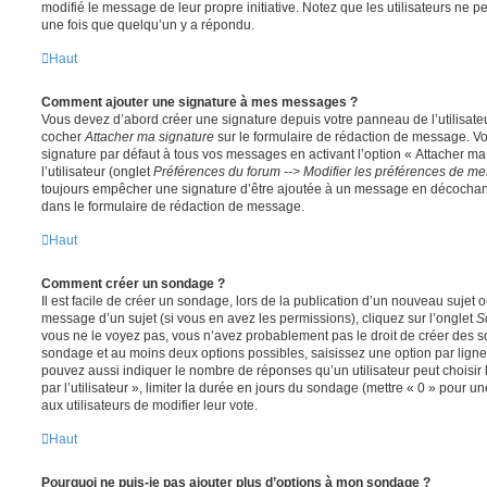
modifié le message de leur propre initiative. Notez que les utilisateurs n
une fois que quelqu’un y a répondu.
Haut
Comment ajouter une signature à mes messages ?
Vous devez d’abord créer une signature depuis votre panneau de l’utilisate
cocher
Attacher ma signature
sur le formulaire de rédaction de message. Vo
signature par défaut à tous vos messages en activant l’option « Attacher ma
l’utilisateur (onglet
Préférences du forum --> Modifier les préférences de m
toujours empêcher une signature d’être ajoutée à un message en décochan
dans le formulaire de rédaction de message.
Haut
Comment créer un sondage ?
Il est facile de créer un sondage, lors de la publication d’un nouveau sujet 
message d’un sujet (si vous en avez les permissions), cliquez sur l’onglet
S
vous ne le voyez pas, vous n’avez probablement pas le droit de créer des so
sondage et au moins deux options possibles, saisissez une option par lig
pouvez aussi indiquer le nombre de réponses qu’un utilisateur peut choisir 
par l’utilisateur », limiter la durée en jours du sondage (mettre « 0 » pour un
aux utilisateurs de modifier leur vote.
Haut
Pourquoi ne puis-je pas ajouter plus d’options à mon sondage ?