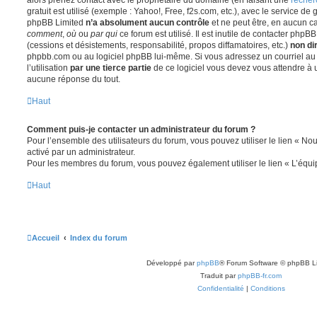
gratuit est utilisé (exemple : Yahoo!, Free, f2s.com, etc.), avec le service d
phpBB Limited
n’a absolument aucun contrôle
et ne peut être, en aucun c
comment
,
où
ou
par qui
ce forum est utilisé. Il est inutile de contacter phpB
(cessions et désistements, responsabilité, propos diffamatoires, etc.)
non di
phpbb.com ou au logiciel phpBB lui-même. Si vous adressez un courriel a
l’utilisation
par une tierce partie
de ce logiciel vous devez vous attendre à 
aucune réponse du tout.
Haut
Comment puis-je contacter un administrateur du forum ?
Pour l’ensemble des utilisateurs du forum, vous pouvez utiliser le lien « Nous
activé par un administrateur.
Pour les membres du forum, vous pouvez également utiliser le lien « L’équi
Haut
Accueil
Index du forum
Développé par
phpBB
® Forum Software © phpBB L
Traduit par
phpBB-fr.com
Confidentialité
|
Conditions