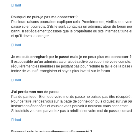
Haut
Pourquoi ne puis-je pas me connecter ?
Plusieurs raisons pourraient expliquer cela. Premièrement, vérifiez que votre
passe soient corrects. S’ils le sont, contactez un administrateur du forum po
banni. Il est également possible que le propriétaire du site Internet ait une 
et qu’il devra la corriger.
Haut
Je me suis enregistré par le passé mais je ne peux plus me connecter ?
Il est possible qu’un administrateur ait désactivé ou supprimé votre compte. 
régulièrement les membres ne postant pas pour réduire la taille de la base 
tentez de vous ré-enregistrer et soyez plus investi sur le forum.
Haut
J’ai perdu mon mot de passe !
Pas de panique ! Bien que votre mot de passe ne puisse pas être récupéré, il 
Pour ce faire, rendez vous sur la page de connexion puis cliquez sur
J’ai o
instructions énoncées et vous devriez pouvoir à nouveau vous connecter.
Si toutefois vous ne parveniez pas à réinitialiser votre mot de passe, contac
Haut
Pourquoi suis-je automatiquement déconnecté ?