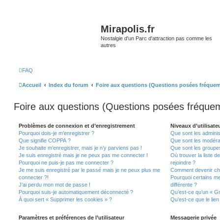
Mirapolis.fr
Nostalgie d'un Parc d'attraction pas comme les
autres
FAQ
Accueil
Index du forum
Foire aux questions (Questions posées fréque
Foire aux questions (Questions posées fréqu
Problèmes de connexion et d’enregistrement
Niveaux d’utilisate
Pourquoi dois-je m’enregistrer ?
Que sont les adminis
Que signifie COPPA ?
Que sont les modéra
Je souhaite m’enregistrer, mais je n’y parviens pas !
Que sont les groupes 
Je suis enregistré mais je ne peux pas me connecter !
Où trouver la liste d
Pourquoi ne puis-je pas me connecter ?
rejoindre ?
Je me suis enregistré par le passé mais je ne peux plus me
Comment devenir ch
connecter ?!
Pourquoi certains m
J’ai perdu mon mot de passe !
différente ?
Pourquoi suis-je automatiquement déconnecté ?
Qu’est-ce qu’un « Gr
À quoi sert « Supprimer les cookies » ?
Qu’est-ce que le lien
Paramètres et préférences de l’utilisateur
Messagerie privée