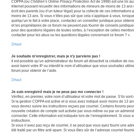
COPPA (ou
Children’s Online Privacy Protection Act
de 1998) est une loi aux
Internet pouvant recueillir des informations de mineurs de moins de 13 ans
écrit des parents (ou d’un tuteur légal) pour la collecte de ces informations 
moins de 13 ans. Si vous n’êtes pas sûr que cela s’applique à vous, lorsqu
quelqu’un le fait à votre place, contactez un conseiller juridique pour obte
et les propriétaires de ce forum ne peuvent pas fournir de conseils juridique
pour des questions légales de toutes sortes, à l’exception de celles mentio
contacter pour les abus ou les questions légales concernant ce forum ? ».
Haut
Je souhaite m’enregistrer, mais je n’y parviens pas !
Il est possible qu’un administrateur du forum ait désactivé la création de 
avoir banni votre IP ou interdit le nom d’utilisateur que vous souhaitez utili
forum pour obtenir de l’aide.
Haut
Je suis enregistré mais je ne peux pas me connecter !
Vérifiez, en premier, votre nom d’utilisateur et votre mot de passe. S’ils sont c
Si la gestion COPPA est active et si vous avez indiqué avoir moins de 13 ans
vous devrez suivre les instructions reçues par courriel. Certains forums pe
nouvelle création de compte soit activée par vous-même ou par un administ
connecter. Cette information est indiquée lors de l’enregistrement. Si vous a
instructions.
Si vous n’avez pas reçu de courriel, il se peut que vous ayez fourni une adre
été traité par un filtre anti-spam. Si vous êtes sûr de l’adresse courriel fourn