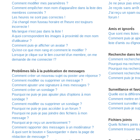
Comment modifier mes paramètres ?
Je ne peux pas envo
Comment empêcher mon nom d’apparaître dans la liste des
Je reçois sans arrêt
membres connectés ?
J’ai reçu un spam ou
Les heures ne sont pas correctes !
forum !
J’ai changé mon fuseau horaire et l’heure est toujours
incorrecte !
Amis et ignorés
Ma langue n’est pas dans la liste !
Que sont mes listes 
A quoi correspondent les images à proximité de mon nom
Comment puis-je ajou
d’utilisateur ?
liste d’amis ou d’igno
Comment puis-je afficher un avatar ?
Qu’est-ce que mon rang et comment le modifier ?
Recherche dans le
Lorsque je clique sur le lien
courriel
d’un membre, on me
Comment rechercher
demande de me connecter !?
Pourquoi ma recherc
Pourquoi ma recherc
Problèmes liés à la publication de messages
Comment recherche
Comment créer un nouveau sujet ou poster une réponse ?
Comment puis-je tro
Comment modifier ou supprimer un message ?
Comment ajouter une signature à mes messages ?
Surveillance et favo
Comment créer un sondage ?
Quelle est la différen
Pourquoi ne puis-je pas ajouter plus d’options à mon
Comment mettre en fa
sondage ?
Comment surveiller 
Comment modifier ou supprimer un sondage ?
Comment puis-je sup
Pourquoi ne puis-je pas accéder à un forum ?
Pourquoi ne puis-je pas joindre des fichiers à mon
message ?
Fichiers joints
Pourquoi ai-je reçu un avertissement ?
Quels fichiers joints
Comment rapporter des messages à un modérateur ?
Comment trouver tous
À quoi sert le bouton « Sauvegarder » dans la page de
rédaction de message ?