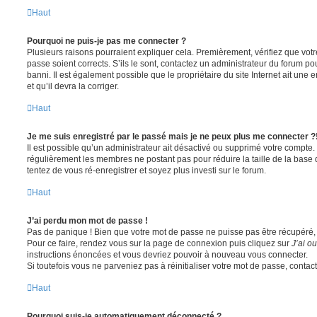
Haut
Pourquoi ne puis-je pas me connecter ?
Plusieurs raisons pourraient expliquer cela. Premièrement, vérifiez que votre
passe soient corrects. S’ils le sont, contactez un administrateur du forum po
banni. Il est également possible que le propriétaire du site Internet ait une 
et qu’il devra la corriger.
Haut
Je me suis enregistré par le passé mais je ne peux plus me connecter ?
Il est possible qu’un administrateur ait désactivé ou supprimé votre compte. 
régulièrement les membres ne postant pas pour réduire la taille de la base 
tentez de vous ré-enregistrer et soyez plus investi sur le forum.
Haut
J’ai perdu mon mot de passe !
Pas de panique ! Bien que votre mot de passe ne puisse pas être récupéré, il 
Pour ce faire, rendez vous sur la page de connexion puis cliquez sur
J’ai o
instructions énoncées et vous devriez pouvoir à nouveau vous connecter.
Si toutefois vous ne parveniez pas à réinitialiser votre mot de passe, contac
Haut
Pourquoi suis-je automatiquement déconnecté ?