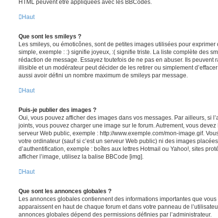
HTML peuvent être appliquées avec les BBCodes.
Haut
Que sont les smileys ?
Les smileys, ou émoticônes, sont de petites images utilisées pour exprime
simple, exemple : :) signifie joyeux, :( signifie triste. La liste complète des s
rédaction de message. Essayez toutefois de ne pas en abuser. Ils peuvent
illisible et un modérateur peut décider de les retirer ou simplement d’efface
aussi avoir défini un nombre maximum de smileys par message.
Haut
Puis-je publier des images ?
Oui, vous pouvez afficher des images dans vos messages. Par ailleurs, si l’a
joints, vous pouvez charger une image sur le forum. Autrement, vous devez 
serveur Web public, exemple : http://www.exemple.com/mon-image.gif. Vou
votre ordinateur (sauf si c’est un serveur Web public) ni des images placé
d’authentification, exemple : boîtes aux lettres Hotmail ou Yahoo!, sites pro
afficher l’image, utilisez la balise BBCode [img].
Haut
Que sont les annonces globales ?
Les annonces globales contiennent des informations importantes que vous d
apparaissent en haut de chaque forum et dans votre panneau de l’utilisateur
annonces globales dépend des permissions définies par l’administrateur.