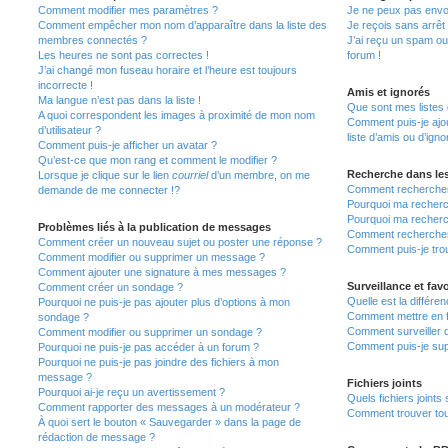
Comment modifier mes paramètres ?
Je ne peux pas envo
Comment empêcher mon nom d’apparaître dans la liste des
Je reçois sans arrêt
membres connectés ?
J’ai reçu un spam ou
Les heures ne sont pas correctes !
forum !
J’ai changé mon fuseau horaire et l’heure est toujours
incorrecte !
Amis et ignorés
Ma langue n’est pas dans la liste !
Que sont mes listes 
A quoi correspondent les images à proximité de mon nom
Comment puis-je ajou
d’utilisateur ?
liste d’amis ou d’igno
Comment puis-je afficher un avatar ?
Qu’est-ce que mon rang et comment le modifier ?
Recherche dans le
Lorsque je clique sur le lien
courriel
d’un membre, on me
Comment rechercher
demande de me connecter !?
Pourquoi ma recherc
Pourquoi ma recherc
Problèmes liés à la publication de messages
Comment recherche
Comment créer un nouveau sujet ou poster une réponse ?
Comment puis-je tro
Comment modifier ou supprimer un message ?
Comment ajouter une signature à mes messages ?
Surveillance et favo
Comment créer un sondage ?
Quelle est la différen
Pourquoi ne puis-je pas ajouter plus d’options à mon
Comment mettre en fa
sondage ?
Comment surveiller 
Comment modifier ou supprimer un sondage ?
Comment puis-je sup
Pourquoi ne puis-je pas accéder à un forum ?
Pourquoi ne puis-je pas joindre des fichiers à mon
message ?
Fichiers joints
Pourquoi ai-je reçu un avertissement ?
Quels fichiers joints
Comment rapporter des messages à un modérateur ?
Comment trouver tous
À quoi sert le bouton « Sauvegarder » dans la page de
rédaction de message ?