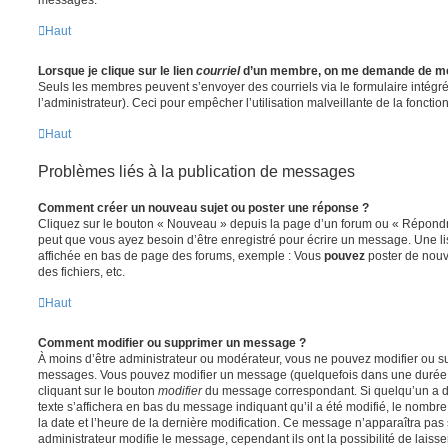
Haut
Lorsque je clique sur le lien
courriel
d’un membre, on me demande de me
Seuls les membres peuvent s’envoyer des courriels via le formulaire intégré (
l’administrateur). Ceci pour empêcher l’utilisation malveillante de la fonctionn
Haut
Problèmes liés à la publication de messages
Comment créer un nouveau sujet ou poster une réponse ?
Cliquez sur le bouton « Nouveau » depuis la page d’un forum ou « Répondre 
peut que vous ayez besoin d’être enregistré pour écrire un message. Une li
affichée en bas de page des forums, exemple : Vous
pouvez
poster de nouv
des fichiers, etc.
Haut
Comment modifier ou supprimer un message ?
À moins d’être administrateur ou modérateur, vous ne pouvez modifier ou 
messages. Vous pouvez modifier un message (quelquefois dans une durée l
cliquant sur le bouton
modifier
du message correspondant. Si quelqu’un a d
texte s’affichera en bas du message indiquant qu’il a été modifié, le nombre 
la date et l’heure de la dernière modification. Ce message n’apparaîtra pas
administrateur modifie le message, cependant ils ont la possibilité de laisse