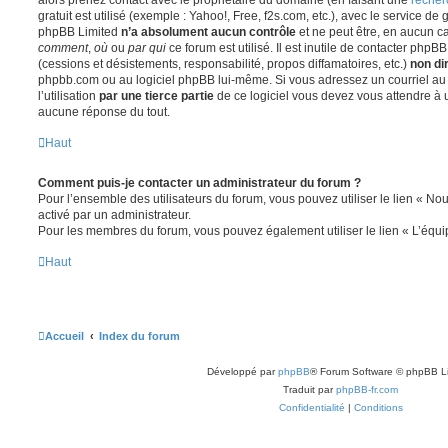
gratuit est utilisé (exemple : Yahoo!, Free, f2s.com, etc.), avec le service d
phpBB Limited
n’a absolument aucun contrôle
et ne peut être, en aucun c
comment
,
où
ou
par qui
ce forum est utilisé. Il est inutile de contacter phpB
(cessions et désistements, responsabilité, propos diffamatoires, etc.)
non di
phpbb.com ou au logiciel phpBB lui-même. Si vous adressez un courriel a
l’utilisation
par une tierce partie
de ce logiciel vous devez vous attendre à 
aucune réponse du tout.
Haut
Comment puis-je contacter un administrateur du forum ?
Pour l’ensemble des utilisateurs du forum, vous pouvez utiliser le lien « Nous
activé par un administrateur.
Pour les membres du forum, vous pouvez également utiliser le lien « L’équi
Haut
Accueil
Index du forum
Développé par
phpBB
® Forum Software © phpBB L
Traduit par
phpBB-fr.com
Confidentialité
|
Conditions