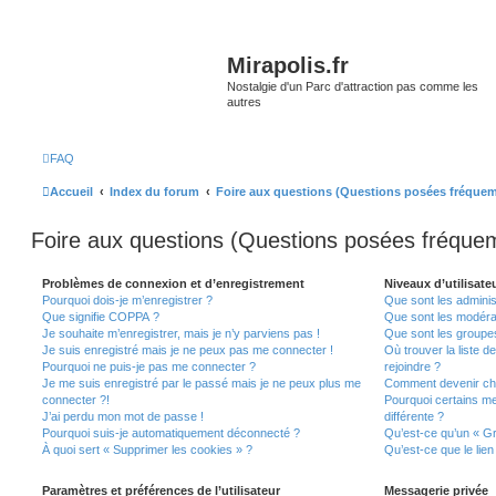
Mirapolis.fr
Nostalgie d'un Parc d'attraction pas comme les
autres
FAQ
Accueil
Index du forum
Foire aux questions (Questions posées fréque
Foire aux questions (Questions posées fréqu
Problèmes de connexion et d’enregistrement
Niveaux d’utilisate
Pourquoi dois-je m’enregistrer ?
Que sont les adminis
Que signifie COPPA ?
Que sont les modéra
Je souhaite m’enregistrer, mais je n’y parviens pas !
Que sont les groupes 
Je suis enregistré mais je ne peux pas me connecter !
Où trouver la liste d
Pourquoi ne puis-je pas me connecter ?
rejoindre ?
Je me suis enregistré par le passé mais je ne peux plus me
Comment devenir ch
connecter ?!
Pourquoi certains m
J’ai perdu mon mot de passe !
différente ?
Pourquoi suis-je automatiquement déconnecté ?
Qu’est-ce qu’un « Gr
À quoi sert « Supprimer les cookies » ?
Qu’est-ce que le lien
Paramètres et préférences de l’utilisateur
Messagerie privée