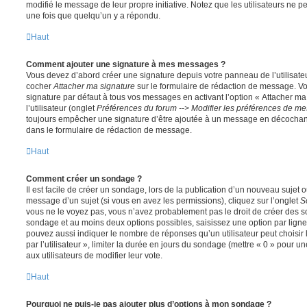
modifié le message de leur propre initiative. Notez que les utilisateurs n
une fois que quelqu’un y a répondu.
Haut
Comment ajouter une signature à mes messages ?
Vous devez d’abord créer une signature depuis votre panneau de l’utilisate
cocher
Attacher ma signature
sur le formulaire de rédaction de message. Vo
signature par défaut à tous vos messages en activant l’option « Attacher ma
l’utilisateur (onglet
Préférences du forum --> Modifier les préférences de m
toujours empêcher une signature d’être ajoutée à un message en décochan
dans le formulaire de rédaction de message.
Haut
Comment créer un sondage ?
Il est facile de créer un sondage, lors de la publication d’un nouveau sujet 
message d’un sujet (si vous en avez les permissions), cliquez sur l’onglet
S
vous ne le voyez pas, vous n’avez probablement pas le droit de créer des so
sondage et au moins deux options possibles, saisissez une option par lig
pouvez aussi indiquer le nombre de réponses qu’un utilisateur peut choisir 
par l’utilisateur », limiter la durée en jours du sondage (mettre « 0 » pour un
aux utilisateurs de modifier leur vote.
Haut
Pourquoi ne puis-je pas ajouter plus d’options à mon sondage ?