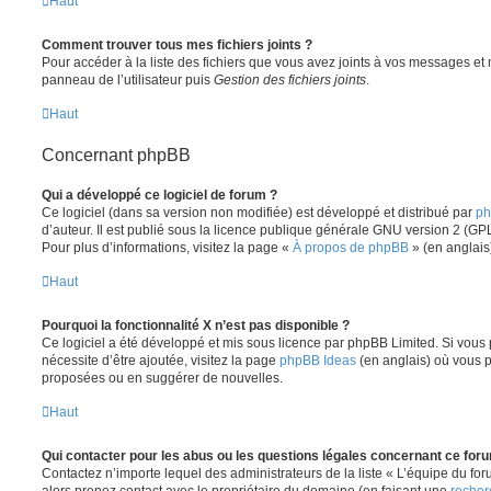
Haut
Comment trouver tous mes fichiers joints ?
Pour accéder à la liste des fichiers que vous avez joints à vos messages et
panneau de l’utilisateur puis
Gestion des fichiers joints
.
Haut
Concernant phpBB
Qui a développé ce logiciel de forum ?
Ce logiciel (dans sa version non modifiée) est développé et distribué par
ph
d’auteur. Il est publié sous la licence publique générale GNU version 2 (GPL-
Pour plus d’informations, visitez la page «
À propos de phpBB
» (en anglais
Haut
Pourquoi la fonctionnalité X n’est pas disponible ?
Ce logiciel a été développé et mis sous licence par phpBB Limited. Si vous
nécessite d’être ajoutée, visitez la page
phpBB Ideas
(en anglais) où vous 
proposées ou en suggérer de nouvelles.
Haut
Qui contacter pour les abus ou les questions légales concernant ce for
Contactez n’importe lequel des administrateurs de la liste « L’équipe du fo
alors prenez contact avec le propriétaire du domaine (en faisant une
recher