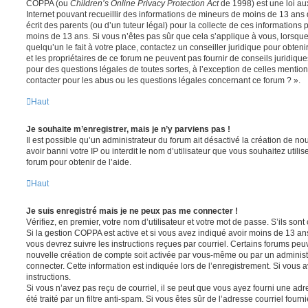
COPPA (ou
Children’s Online Privacy Protection Act
de 1998) est une loi aux
Internet pouvant recueillir des informations de mineurs de moins de 13 ans
écrit des parents (ou d’un tuteur légal) pour la collecte de ces informations 
moins de 13 ans. Si vous n’êtes pas sûr que cela s’applique à vous, lorsqu
quelqu’un le fait à votre place, contactez un conseiller juridique pour obte
et les propriétaires de ce forum ne peuvent pas fournir de conseils juridique
pour des questions légales de toutes sortes, à l’exception de celles mentio
contacter pour les abus ou les questions légales concernant ce forum ? ».
Haut
Je souhaite m’enregistrer, mais je n’y parviens pas !
Il est possible qu’un administrateur du forum ait désactivé la création de 
avoir banni votre IP ou interdit le nom d’utilisateur que vous souhaitez utili
forum pour obtenir de l’aide.
Haut
Je suis enregistré mais je ne peux pas me connecter !
Vérifiez, en premier, votre nom d’utilisateur et votre mot de passe. S’ils sont c
Si la gestion COPPA est active et si vous avez indiqué avoir moins de 13 ans
vous devrez suivre les instructions reçues par courriel. Certains forums pe
nouvelle création de compte soit activée par vous-même ou par un administ
connecter. Cette information est indiquée lors de l’enregistrement. Si vous a
instructions.
Si vous n’avez pas reçu de courriel, il se peut que vous ayez fourni une adre
été traité par un filtre anti-spam. Si vous êtes sûr de l’adresse courriel fourn