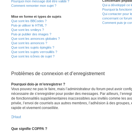
Concernant phpB
Pourquoi mon message doit être validé ?
Qui a développé ce l
Comment remonter mon sujet ?
Pourquoi la fonctionn
Qui contacter pour l
Mise en forme et types de sujets
concernant ce forum
Que sont les BBCodes ?
Comment puis-je cont
Puis-je utiliser le HTML ?
Que sont les smileys ?
Puis-je publier des images ?
Que sont les annonces globales ?
Que sont les annonces ?
Que sont les sujets épinglés ?
Que sont les sujets verrouillés ?
Que sont les icônes de sujet ?
Problèmes de connexion et d’enregistrement
Pourquoi dois-je m’enregistrer ?
Vous pouvez ne pas le faire, mais l’administrateur du forum peut avoir configu
nécessaire de s’enregistrer pour poster des messages. Par ailleurs, l’enreg
de fonctionnalités supplémentaires inaccessibles aux invités comme les av
privée, l’envoi de courriels aux autres membres, l’adhésion à des groupes, 
rapide et vivement conseillée.
Haut
Que signifie COPPA ?