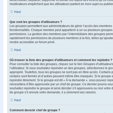
déverrouiller, déplacer, supprimer et diviser les sujets des forums qu’ils m
modérateurs empêchent que les utilisateurs partent en
hors-sujet
ou publien
Haut
Que sont les groupes d’utilisateurs ?
Les groupes permettent aux administrateurs de gérer l’accès des membres et
fonctionnalités. Chaque membre peut appartenir à un ou plusieurs groupes
permissions. La gestion des membres par l’intermédiaire des groupes perme
rapidement les permissions de plusieurs membres à la fois, telles qu’ajout
rendre accessible un forum privé.
Haut
Où trouver la liste des groupes d’utilisateurs et comment les rejoindre ?
Pour consulter la liste des groupes, cliquez sur le lien
Groupes d’utilisateur
l’utilisateur. Si vous souhaitez rejoindre un des groupes, sélectionnez le gr
approprié. Toutefois, tous les groupes ne sont pas en libre accès. Certains
certains sont fermés et d’autres peuvent même être masqués. Si le groupe es
rejoindre librement. Si le groupe est dit « À la demande », vous pouvez re
nécessitera d’être approuvée par un chef de groupe. Ce dernier pourra v
souhaitez rejoindre le groupe et ainsi décider s’il approuvera ou non votr
de groupe s’il annule votre demande, il a sûrement ses raisons.
Haut
Comment devenir chef de groupe ?