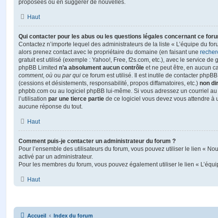
proposées ou en suggérer de nouvelles.
Haut
Qui contacter pour les abus ou les questions légales concernant ce for
Contactez n’importe lequel des administrateurs de la liste « L’équipe du fo
alors prenez contact avec le propriétaire du domaine (en faisant une
recher
gratuit est utilisé (exemple : Yahoo!, Free, f2s.com, etc.), avec le service d
phpBB Limited
n’a absolument aucun contrôle
et ne peut être, en aucun c
comment
,
où
ou
par qui
ce forum est utilisé. Il est inutile de contacter phpB
(cessions et désistements, responsabilité, propos diffamatoires, etc.)
non di
phpbb.com ou au logiciel phpBB lui-même. Si vous adressez un courriel a
l’utilisation
par une tierce partie
de ce logiciel vous devez vous attendre à 
aucune réponse du tout.
Haut
Comment puis-je contacter un administrateur du forum ?
Pour l’ensemble des utilisateurs du forum, vous pouvez utiliser le lien « Nous
activé par un administrateur.
Pour les membres du forum, vous pouvez également utiliser le lien « L’équi
Haut
Accueil
Index du forum