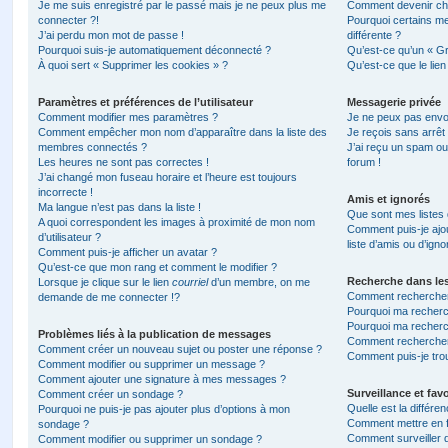
Je me suis enregistré par le passé mais je ne peux plus me
Comment devenir ch
connecter ?!
Pourquoi certains m
J’ai perdu mon mot de passe !
différente ?
Pourquoi suis-je automatiquement déconnecté ?
Qu’est-ce qu’un « Gr
À quoi sert « Supprimer les cookies » ?
Qu’est-ce que le lien
Paramètres et préférences de l’utilisateur
Messagerie privée
Comment modifier mes paramètres ?
Je ne peux pas envo
Comment empêcher mon nom d’apparaître dans la liste des
Je reçois sans arrêt
membres connectés ?
J’ai reçu un spam ou
Les heures ne sont pas correctes !
forum !
J’ai changé mon fuseau horaire et l’heure est toujours
incorrecte !
Amis et ignorés
Ma langue n’est pas dans la liste !
Que sont mes listes 
A quoi correspondent les images à proximité de mon nom
Comment puis-je ajou
d’utilisateur ?
liste d’amis ou d’igno
Comment puis-je afficher un avatar ?
Qu’est-ce que mon rang et comment le modifier ?
Recherche dans le
Lorsque je clique sur le lien
courriel
d’un membre, on me
Comment rechercher
demande de me connecter !?
Pourquoi ma recherc
Pourquoi ma recherc
Problèmes liés à la publication de messages
Comment recherche
Comment créer un nouveau sujet ou poster une réponse ?
Comment puis-je tro
Comment modifier ou supprimer un message ?
Comment ajouter une signature à mes messages ?
Surveillance et favo
Comment créer un sondage ?
Quelle est la différen
Pourquoi ne puis-je pas ajouter plus d’options à mon
Comment mettre en fa
sondage ?
Comment surveiller 
Comment modifier ou supprimer un sondage ?