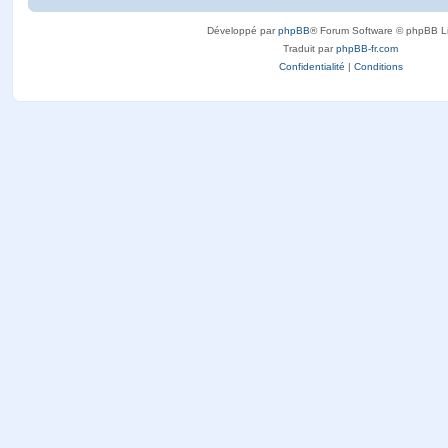
Développé par
phpBB
® Forum Software © phpBB L
Traduit par
phpBB-fr.com
Confidentialité
|
Conditions