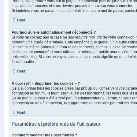
Pour ce faire, rendez vous sur la page de connexion puis cliquez sur
J’ai o
instructions énoncées et vous devriez pouvoir à nouveau vous connecter.
Si toutefois vous ne parveniez pas à réinitialiser votre mot de passe, contac
Haut
Pourquoi suis-je automatiquement déconnecté ?
Si vous ne cochez pas la case
Se souvenir de moi
lors de votre connexion,
pendant une durée déterminée. Cela empêche que quelqu’un d’autre utilise
utilisant le même ordinateur. Pour rester connecté, cochez la case
Se souve
n’est pas recommandé si vous utilisez un ordinateur public pour accéder au
université, etc.). Si vous ne voyez pas cette case, cela signifie qu’un admini
fonctionnalité.
Haut
À quoi sert « Supprimer les cookies » ?
Cela supprime tous les cookies créés par phpBB qui conservent vos paramètr
connexion au forum. Ils fournissent aussi des fonctionnalités telles que les
(lu ou non lu) si cela a été activé par un administrateur du forum. Si vous 
connexion ou de déconnexion, la suppression des cookies pourrait les réso
Haut
Paramètres et préférences de l’utilisateur
Comment modifier mes paramètres ?