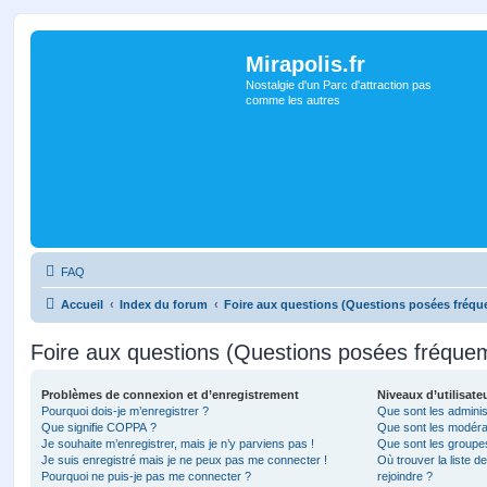
Mirapolis.fr
Nostalgie d'un Parc d'attraction pas
comme les autres
FAQ
Accueil
Index du forum
Foire aux questions (Questions posées fréq
Foire aux questions (Questions posées fréqu
Problèmes de connexion et d’enregistrement
Niveaux d’utilisate
Pourquoi dois-je m’enregistrer ?
Que sont les adminis
Que signifie COPPA ?
Que sont les modéra
Je souhaite m’enregistrer, mais je n’y parviens pas !
Que sont les groupes 
Je suis enregistré mais je ne peux pas me connecter !
Où trouver la liste d
Pourquoi ne puis-je pas me connecter ?
rejoindre ?