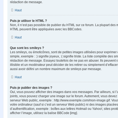
rédaction de message.
Haut
Puis-je utiliser le HTML ?
Non, il n’est pas possible de publier du HTML sur ce forum. La plupart des 
HTML peuvent être appliquées avec les BBCodes.
Haut
Que sont les smileys ?
Les smileys, ou émoticônes, sont de petites images utilisées pour exprime
simple, exemple : :) signifie joyeux, :( signifie triste. La liste complète des s
rédaction de message. Essayez toutefois de ne pas en abuser. Ils peuvent
illisible et un modérateur peut décider de les retirer ou simplement d’efface
aussi avoir défini un nombre maximum de smileys par message.
Haut
Puis-je publier des images ?
Oui, vous pouvez afficher des images dans vos messages. Par ailleurs, si l’a
joints, vous pouvez charger une image sur le forum. Autrement, vous devez 
serveur Web public, exemple : http://www.exemple.com/mon-image.gif. Vou
votre ordinateur (sauf si c’est un serveur Web public) ni des images placé
d’authentification, exemple : boîtes aux lettres Hotmail ou Yahoo!, sites pro
afficher l’image, utilisez la balise BBCode [img].