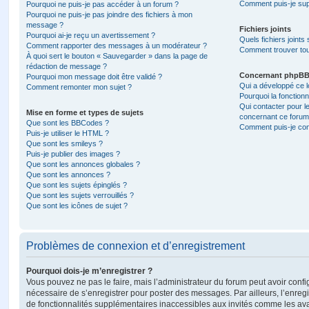
Comment puis-je sup
Pourquoi ne puis-je pas accéder à un forum ?
Pourquoi ne puis-je pas joindre des fichiers à mon
message ?
Fichiers joints
Pourquoi ai-je reçu un avertissement ?
Quels fichiers joints
Comment rapporter des messages à un modérateur ?
Comment trouver tous
À quoi sert le bouton « Sauvegarder » dans la page de
rédaction de message ?
Concernant phpB
Pourquoi mon message doit être validé ?
Qui a développé ce l
Comment remonter mon sujet ?
Pourquoi la fonctionn
Qui contacter pour l
Mise en forme et types de sujets
concernant ce forum
Que sont les BBCodes ?
Comment puis-je cont
Puis-je utiliser le HTML ?
Que sont les smileys ?
Puis-je publier des images ?
Que sont les annonces globales ?
Que sont les annonces ?
Que sont les sujets épinglés ?
Que sont les sujets verrouillés ?
Que sont les icônes de sujet ?
Problèmes de connexion et d’enregistrement
Pourquoi dois-je m’enregistrer ?
Vous pouvez ne pas le faire, mais l’administrateur du forum peut avoir configu
nécessaire de s’enregistrer pour poster des messages. Par ailleurs, l’enreg
de fonctionnalités supplémentaires inaccessibles aux invités comme les av