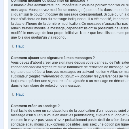
Comment modifier ou supprimer un message ?
À moins d’être administrateur ou modérateur, vous ne pouvez modifier ou 
messages. Vous pouvez modifier un message (quelquefois dans une durée l
cliquant sur le bouton
modifier
du message correspondant. Si quelqu’un a d
texte s’affichera en bas du message indiquant qu’il a été modifié, le nombre 
la date et l’heure de la dernière modification. Ce message n’apparaîtra pas
administrateur modifie le message, cependant ils ont la possibilité de laisse
modifié le message de leur propre initiative. Notez que les utilisateurs n
une fois que quelqu’un y a répondu.
Haut
Comment ajouter une signature à mes messages ?
Vous devez d’abord créer une signature depuis votre panneau de l’utilisate
cocher
Attacher ma signature
sur le formulaire de rédaction de message. Vo
signature par défaut à tous vos messages en activant l’option « Attacher ma
l’utilisateur (onglet
Préférences du forum --> Modifier les préférences de m
toujours empêcher une signature d’être ajoutée à un message en décochan
dans le formulaire de rédaction de message.
Haut
Comment créer un sondage ?
Il est facile de créer un sondage, lors de la publication d’un nouveau sujet 
message d’un sujet (si vous en avez les permissions), cliquez sur l’onglet
S
vous ne le voyez pas, vous n’avez probablement pas le droit de créer des so
sondage et au moins deux options possibles, saisissez une option par lig