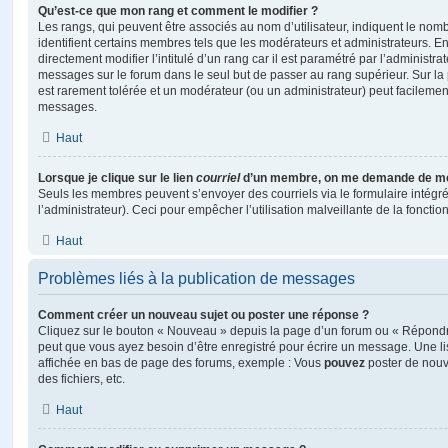
Qu’est-ce que mon rang et comment le modifier ?
Les rangs, qui peuvent être associés au nom d’utilisateur, indiquent le n
identifient certains membres tels que les modérateurs et administrateurs. 
directement modifier l’intitulé d’un rang car il est paramétré par l’administr
messages sur le forum dans le seul but de passer au rang supérieur. Sur la 
est rarement tolérée et un modérateur (ou un administrateur) peut facileme
messages.
Haut
Lorsque je clique sur le lien
courriel
d’un membre, on me demande de me
Seuls les membres peuvent s’envoyer des courriels via le formulaire intégré (
l’administrateur). Ceci pour empêcher l’utilisation malveillante de la fonctionn
Haut
Problèmes liés à la publication de messages
Comment créer un nouveau sujet ou poster une réponse ?
Cliquez sur le bouton « Nouveau » depuis la page d’un forum ou « Répondre 
peut que vous ayez besoin d’être enregistré pour écrire un message. Une li
affichée en bas de page des forums, exemple : Vous
pouvez
poster de nouv
des fichiers, etc.
Haut