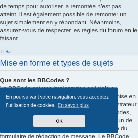
de temps pour autoriser la remontée n’est pas
atteint. Il est également possible de remonter un
sujet simplement en y répondant. Néanmoins,
assurez-vous de respecter les règles du forum en le
faisant.
Haut
Mise en forme et types de sujets
Que sont les BBCodes ?
Le BBCode est une implantation spéciale au
langage HTML, offrant un large contrôle de mise en
En poursuivant votre navigation, vous acceptez
forme des éléments d’un message. L’administrateur
l’utilisation de cookies.
En savoir plus
peut décider si vous pouvez utiliser les BBCodes,
vous pouvez aussi les désactiver dans chacun de
OK
vos messages en utilisant l’option appropriée du
formulaire de rédaction de message. Le BBCode