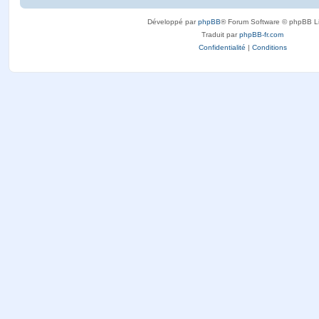
Développé par
phpBB
® Forum Software © phpBB L
Traduit par
phpBB-fr.com
Confidentialité
|
Conditions