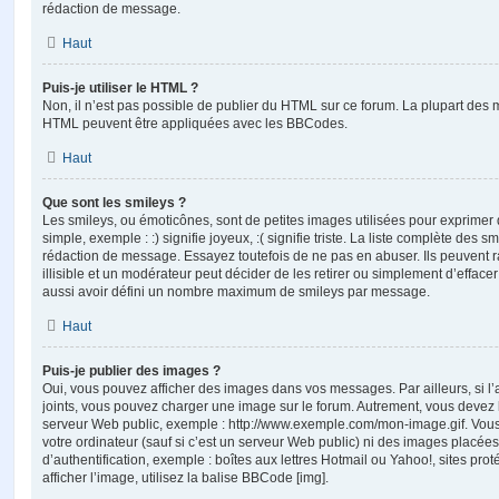
rédaction de message.
Haut
Puis-je utiliser le HTML ?
Non, il n’est pas possible de publier du HTML sur ce forum. La plupart des 
HTML peuvent être appliquées avec les BBCodes.
Haut
Que sont les smileys ?
Les smileys, ou émoticônes, sont de petites images utilisées pour exprime
simple, exemple : :) signifie joyeux, :( signifie triste. La liste complète des s
rédaction de message. Essayez toutefois de ne pas en abuser. Ils peuvent
illisible et un modérateur peut décider de les retirer ou simplement d’efface
aussi avoir défini un nombre maximum de smileys par message.
Haut
Puis-je publier des images ?
Oui, vous pouvez afficher des images dans vos messages. Par ailleurs, si l’a
joints, vous pouvez charger une image sur le forum. Autrement, vous devez 
serveur Web public, exemple : http://www.exemple.com/mon-image.gif. Vou
votre ordinateur (sauf si c’est un serveur Web public) ni des images placé
d’authentification, exemple : boîtes aux lettres Hotmail ou Yahoo!, sites pro
afficher l’image, utilisez la balise BBCode [img].