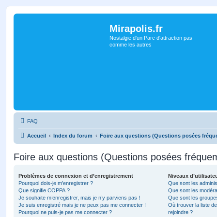
Mirapolis.fr
Nostalgie d'un Parc d'attraction pas
comme les autres
FAQ
Accueil
Index du forum
Foire aux questions (Questions posées fréq
Foire aux questions (Questions posées fréqu
Problèmes de connexion et d’enregistrement
Niveaux d’utilisate
Pourquoi dois-je m’enregistrer ?
Que sont les adminis
Que signifie COPPA ?
Que sont les modéra
Je souhaite m’enregistrer, mais je n’y parviens pas !
Que sont les groupes 
Je suis enregistré mais je ne peux pas me connecter !
Où trouver la liste d
Pourquoi ne puis-je pas me connecter ?
rejoindre ?