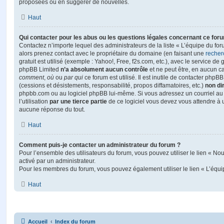
proposées ou en suggérer de nouvelles.
Haut
Qui contacter pour les abus ou les questions légales concernant ce for
Contactez n’importe lequel des administrateurs de la liste « L’équipe du fo
alors prenez contact avec le propriétaire du domaine (en faisant une
recher
gratuit est utilisé (exemple : Yahoo!, Free, f2s.com, etc.), avec le service d
phpBB Limited
n’a absolument aucun contrôle
et ne peut être, en aucun c
comment
,
où
ou
par qui
ce forum est utilisé. Il est inutile de contacter phpB
(cessions et désistements, responsabilité, propos diffamatoires, etc.)
non di
phpbb.com ou au logiciel phpBB lui-même. Si vous adressez un courriel a
l’utilisation
par une tierce partie
de ce logiciel vous devez vous attendre à 
aucune réponse du tout.
Haut
Comment puis-je contacter un administrateur du forum ?
Pour l’ensemble des utilisateurs du forum, vous pouvez utiliser le lien « Nous
activé par un administrateur.
Pour les membres du forum, vous pouvez également utiliser le lien « L’équi
Haut
Accueil
Index du forum