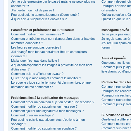
Je me suis enregistré par le passé mais je ne peux plus me
Comment devenir ch
connecter ?!
Pourquoi certains m
J’ai perdu mon mot de passe !
différente ?
Pourquoi suis-je automatiquement déconnecté ?
Qu’est-ce qu’un « Gr
À quoi sert « Supprimer les cookies » ?
Qu’est-ce que le lien
Paramètres et préférences de l’utilisateur
Messagerie privée
Comment modifier mes paramètres ?
Je ne peux pas envo
Comment empêcher mon nom d’apparaître dans la liste des
Je reçois sans arrêt
membres connectés ?
J’ai reçu un spam ou
Les heures ne sont pas correctes !
forum !
J’ai changé mon fuseau horaire et l’heure est toujours
incorrecte !
Amis et ignorés
Ma langue n’est pas dans la liste !
Que sont mes listes 
A quoi correspondent les images à proximité de mon nom
Comment puis-je ajou
d’utilisateur ?
liste d’amis ou d’igno
Comment puis-je afficher un avatar ?
Qu’est-ce que mon rang et comment le modifier ?
Recherche dans le
Lorsque je clique sur le lien
courriel
d’un membre, on me
Comment rechercher
demande de me connecter !?
Pourquoi ma recherc
Pourquoi ma recherc
Problèmes liés à la publication de messages
Comment recherche
Comment créer un nouveau sujet ou poster une réponse ?
Comment puis-je tro
Comment modifier ou supprimer un message ?
Comment ajouter une signature à mes messages ?
Surveillance et favo
Comment créer un sondage ?
Quelle est la différen
Pourquoi ne puis-je pas ajouter plus d’options à mon
Comment mettre en fa
sondage ?
Comment surveiller 
Comment modifier ou supprimer un sondage ?