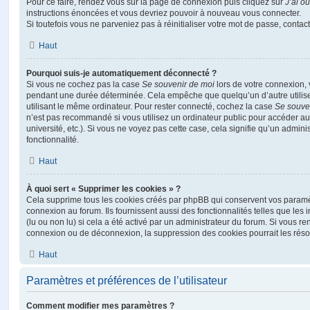
Pour ce faire, rendez vous sur la page de connexion puis cliquez sur
J’ai o
instructions énoncées et vous devriez pouvoir à nouveau vous connecter.
Si toutefois vous ne parveniez pas à réinitialiser votre mot de passe, contac
Haut
Pourquoi suis-je automatiquement déconnecté ?
Si vous ne cochez pas la case
Se souvenir de moi
lors de votre connexion,
pendant une durée déterminée. Cela empêche que quelqu’un d’autre utilise
utilisant le même ordinateur. Pour rester connecté, cochez la case
Se souve
n’est pas recommandé si vous utilisez un ordinateur public pour accéder au
université, etc.). Si vous ne voyez pas cette case, cela signifie qu’un admini
fonctionnalité.
Haut
À quoi sert « Supprimer les cookies » ?
Cela supprime tous les cookies créés par phpBB qui conservent vos paramètr
connexion au forum. Ils fournissent aussi des fonctionnalités telles que les
(lu ou non lu) si cela a été activé par un administrateur du forum. Si vous 
connexion ou de déconnexion, la suppression des cookies pourrait les réso
Haut
Paramètres et préférences de l’utilisateur
Comment modifier mes paramètres ?