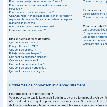
Comment puis-je sup
Pourquoi ne puis-je pas accéder à un forum ?
Pourquoi ne puis-je pas joindre des fichiers à mon
message ?
Fichiers joints
Pourquoi ai-je reçu un avertissement ?
Quels fichiers joints
Comment rapporter des messages à un modérateur ?
Comment trouver tous
À quoi sert le bouton « Sauvegarder » dans la page de
rédaction de message ?
Concernant phpB
Pourquoi mon message doit être validé ?
Qui a développé ce l
Comment remonter mon sujet ?
Pourquoi la fonctionn
Qui contacter pour l
Mise en forme et types de sujets
concernant ce forum
Que sont les BBCodes ?
Comment puis-je cont
Puis-je utiliser le HTML ?
Que sont les smileys ?
Puis-je publier des images ?
Que sont les annonces globales ?
Que sont les annonces ?
Que sont les sujets épinglés ?
Que sont les sujets verrouillés ?
Que sont les icônes de sujet ?
Problèmes de connexion et d’enregistrement
Pourquoi dois-je m’enregistrer ?
Vous pouvez ne pas le faire, mais l’administrateur du forum peut avoir configu
nécessaire de s’enregistrer pour poster des messages. Par ailleurs, l’enreg
de fonctionnalités supplémentaires inaccessibles aux invités comme les av