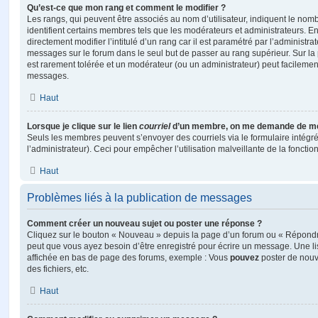
Qu’est-ce que mon rang et comment le modifier ?
Les rangs, qui peuvent être associés au nom d’utilisateur, indiquent le n
identifient certains membres tels que les modérateurs et administrateurs. 
directement modifier l’intitulé d’un rang car il est paramétré par l’administr
messages sur le forum dans le seul but de passer au rang supérieur. Sur la 
est rarement tolérée et un modérateur (ou un administrateur) peut facileme
messages.
Haut
Lorsque je clique sur le lien
courriel
d’un membre, on me demande de me
Seuls les membres peuvent s’envoyer des courriels via le formulaire intégré (
l’administrateur). Ceci pour empêcher l’utilisation malveillante de la fonctionn
Haut
Problèmes liés à la publication de messages
Comment créer un nouveau sujet ou poster une réponse ?
Cliquez sur le bouton « Nouveau » depuis la page d’un forum ou « Répondre 
peut que vous ayez besoin d’être enregistré pour écrire un message. Une li
affichée en bas de page des forums, exemple : Vous
pouvez
poster de nouv
des fichiers, etc.
Haut