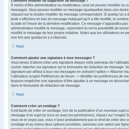
Comment modifier ou supprimer un message ?
À moins d’être administrateur ou modérateur, vous ne pouvez modifier ou 
messages. Vous pouvez modifier un message (quelquefois dans une durée l
cliquant sur le bouton
modifier
du message correspondant. Si quelqu’un a d
texte s’affichera en bas du message indiquant qu’il a été modifié, le nombre 
la date et l’heure de la dernière modification. Ce message n’apparaîtra pas
administrateur modifie le message, cependant ils ont la possibilité de laisse
modifié le message de leur propre initiative. Notez que les utilisateurs n
une fois que quelqu’un y a répondu.
Haut
Comment ajouter une signature à mes messages ?
Vous devez d’abord créer une signature depuis votre panneau de l’utilisate
cocher
Attacher ma signature
sur le formulaire de rédaction de message. Vo
signature par défaut à tous vos messages en activant l’option « Attacher ma
l’utilisateur (onglet
Préférences du forum --> Modifier les préférences de m
toujours empêcher une signature d’être ajoutée à un message en décochan
dans le formulaire de rédaction de message.
Haut
Comment créer un sondage ?
Il est facile de créer un sondage, lors de la publication d’un nouveau sujet 
message d’un sujet (si vous en avez les permissions), cliquez sur l’onglet
S
vous ne le voyez pas, vous n’avez probablement pas le droit de créer des so
sondage et au moins deux options possibles, saisissez une option par lig