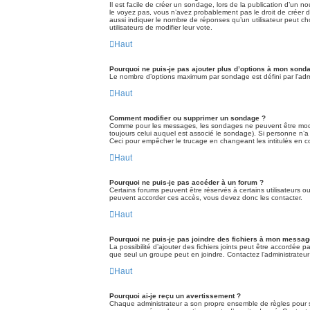
Il est facile de créer un sondage, lors de la publication d’un n
le voyez pas, vous n’avez probablement pas le droit de créer 
aussi indiquer le nombre de réponses qu’un utilisateur peut choi
utilisateurs de modifier leur vote.
Haut
Pourquoi ne puis-je pas ajouter plus d’options à mon sond
Le nombre d’options maximum par sondage est défini par l’admin
Haut
Comment modifier ou supprimer un sondage ?
Comme pour les messages, les sondages ne peuvent être modifi
toujours celui auquel est associé le sondage). Si personne n’a
Ceci pour empêcher le trucage en changeant les intitulés en 
Haut
Pourquoi ne puis-je pas accéder à un forum ?
Certains forums peuvent être réservés à certains utilisateurs ou
peuvent accorder ces accès, vous devez donc les contacter.
Haut
Pourquoi ne puis-je pas joindre des fichiers à mon messag
La possibilité d’ajouter des fichiers joints peut être accordée p
que seul un groupe peut en joindre. Contactez l’administrateur
Haut
Pourquoi ai-je reçu un avertissement ?
Chaque administrateur a son propre ensemble de règles pour so