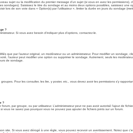
ouveau sujet ou la modification du premier message d’un sujet (si vous en avez les permissions), cl
des sondages). Saisissez le titre du sondage et au moins deux options possibles, saisissez une
sir lors de son vote dans « Option(s) par l’utilisateur », limiter la durée en jours du sondage (met
age ?
istrateur. Si vous avez besoin d’indiquer plus d’options, contactez-le.
és que par l’auteur original, un modérateur ou un administrateur. Pour modifier un sondage, cl
 voté, l’auteur peut modifier une option ou supprimer le sondage. Autrement, seuls les modérateurs
cours de sondage.
 groupes. Pour les consulter, les lire, y poster, etc., vous devez avoir les permissions s’y rappor
e ?
ar forum, par groupe, ou par utilisateur. L’administrateur peut ne pas avoir autorisé l’ajout de fich
 si vous ne savez pas pourquoi vous ne pouvez pas ajouter de fichiers joints sur un forum.
n site. Si vous avez dérogé à une règle, vous pouvez recevoir un avertissement. Notez que c’est 