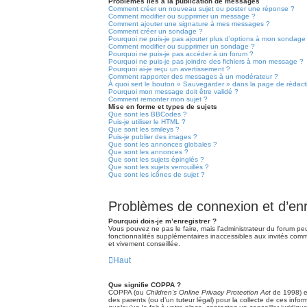
Problèmes liés à la publication de messages
Comment créer un nouveau sujet ou poster une réponse ?
Comment modifier ou supprimer un message ?
Comment ajouter une signature à mes messages ?
Comment créer un sondage ?
Pourquoi ne puis-je pas ajouter plus d’options à mon sondage
Comment modifier ou supprimer un sondage ?
Pourquoi ne puis-je pas accéder à un forum ?
Pourquoi ne puis-je pas joindre des fichiers à mon message ?
Pourquoi ai-je reçu un avertissement ?
Comment rapporter des messages à un modérateur ?
À quoi sert le bouton « Sauvegarder » dans la page de rédac
Pourquoi mon message doit être validé ?
Comment remonter mon sujet ?
Mise en forme et types de sujets
Que sont les BBCodes ?
Puis-je utiliser le HTML ?
Que sont les smileys ?
Puis-je publier des images ?
Que sont les annonces globales ?
Que sont les annonces ?
Que sont les sujets épinglés ?
Que sont les sujets verrouillés ?
Que sont les icônes de sujet ?
Problèmes de connexion et d’en
Pourquoi dois-je m’enregistrer ?
Vous pouvez ne pas le faire, mais l’administrateur du forum peu
fonctionnalités supplémentaires inaccessibles aux invités comm
et vivement conseillée.
Haut
Que signifie COPPA ?
COPPA (ou
Children’s Online Privacy Protection Act
de 1998) es
des parents (ou d’un tuteur légal) pour la collecte de ces inf