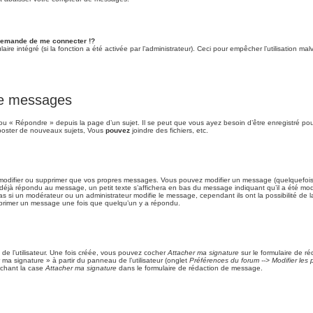
emande de me connecter !?
re intégré (si la fonction a été activée par l’administrateur). Ceci pour empêcher l’utilisation malve
 de messages
u « Répondre » depuis la page d’un sujet. Il se peut que vous ayez besoin d’être enregistré pou
oster de nouveaux sujets, Vous
pouvez
joindre des fichiers, etc.
modifier ou supprimer que vos propres messages. Vous pouvez modifier un message (quelquefois d
à répondu au message, un petit texte s’affichera en bas du message indiquant qu’il a été modifié
s si un modérateur ou un administrateur modifie le message, cependant ils ont la possibilité de l
supprimer un message une fois que quelqu’un y a répondu.
e l’utilisateur. Une fois créée, vous pouvez cocher
Attacher ma signature
sur le formulaire de r
ma signature » à partir du panneau de l’utilisateur (onglet
Préférences du forum --> Modifier le
chant la case
Attacher ma signature
dans le formulaire de rédaction de message.