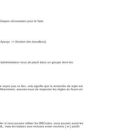
 étapes nécessaires pour le faire.
t
Aperçu --> Gestion des brouillons
).
l’administrateur vous ait placé dans un groupe dont les
ne voyez pas ce lien, cela signifie que la remontée de sujet est
t. Néanmoins, assurez-vous de respecter les règles du forum en
er si vous pouvez utiliser les BBCodes, vous pouvez aussi les
 mais les balises sont incluses entre crochets [ et ] plutôt