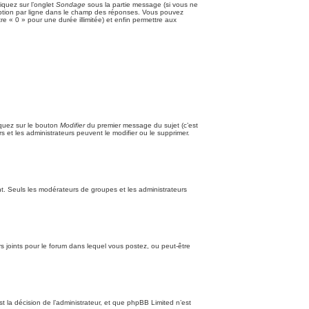
iquez sur l’onglet
Sondage
sous la partie message (si vous ne
 option par ligne dans le champ des réponses. Vous pouvez
tre « 0 » pour une durée illimitée) et enfin permettre aux
iquez sur le bouton
Modifier
du premier message du sujet (c’est
 et les administrateurs peuvent le modifier ou le supprimer.
tant. Seuls les modérateurs de groupes et les administrateurs
iers joints pour le forum dans lequel vous postez, ou peut-être
la décision de l’administrateur, et que phpBB Limited n’est