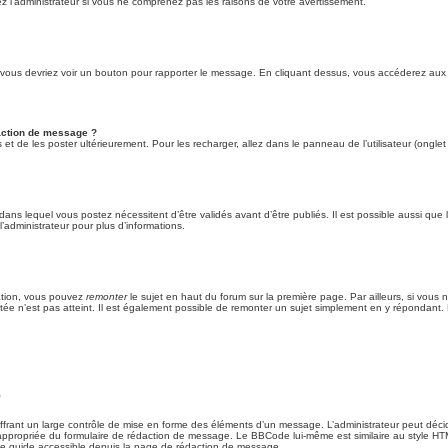
z l’administrateur si vous ne comprenez pas les raisons de votre avertissement.
 et vous devriez voir un bouton pour rapporter le message. En cliquant dessus, vous accéderez aux
daction de message ?
t de les poster ultérieurement. Pour les recharger, allez dans le panneau de l’utilisateur (ongle
ns lequel vous postez nécessitent d’être validés avant d’être publiés. Il est possible aussi que 
’administrateur pour plus d’informations.
tation, vous pouvez
remonter
le sujet en haut du forum sur la première page. Par ailleurs, si vous 
ntée n’est pas atteint. Il est également possible de remonter un sujet simplement en y répondan
s
rant un large contrôle de mise en forme des éléments d’un message. L’administrateur peut décid
ppropriée du formulaire de rédaction de message. Le BBCode lui-même est similaire au style HTML,
 le guide accessible depuis la page de rédaction de message.