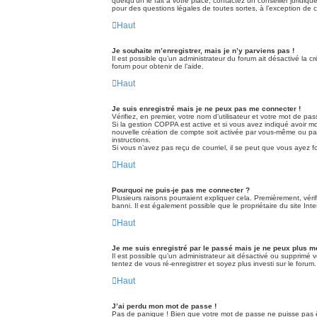
quelqu’un le fait à votre place, contactez un conseiller juridi
pour des questions légales de toutes sortes, à l’exception de
Haut
Je souhaite m’enregistrer, mais je n’y parviens pas !
Il est possible qu’un administrateur du forum ait désactivé la 
forum pour obtenir de l’aide.
Haut
Je suis enregistré mais je ne peux pas me connecter !
Vérifiez, en premier, votre nom d’utilisateur et votre mot de passe
Si la gestion COPPA est active et si vous avez indiqué avoir mo
nouvelle création de compte soit activée par vous-même ou par 
instructions.
Si vous n’avez pas reçu de courriel, il se peut que vous ayez fou
Haut
Pourquoi ne puis-je pas me connecter ?
Plusieurs raisons pourraient expliquer cela. Premièrement, vérif
banni. Il est également possible que le propriétaire du site Inter
Haut
Je me suis enregistré par le passé mais je ne peux plus m
Il est possible qu’un administrateur ait désactivé ou supprimé 
tentez de vous ré-enregistrer et soyez plus investi sur le forum.
Haut
J’ai perdu mon mot de passe !
Pas de panique ! Bien que votre mot de passe ne puisse pas êtr