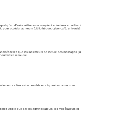
qu’un d’autre utilise votre compte à votre insu en utilisant
c pour accéder au forum (bibliothèque, cyber-café, université,
nalités telles que les indicateurs de lecture des messages (lu
ourrait les résoudre.
alement ce lien est accessible en cliquant sur votre nom
 serez visible que par les administrateurs, les modérateurs et