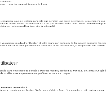
 connecter.
 passe, contactez un administrateur du forum.
re connexion, vous ne resterez connecté que pendant une durée déterminée. Cela empêche que quel
ouvenir de moi
lors de la connexion. Ce n’est pas recommandé si vous utilisez un ordinateur publi
nistrateur du forum a désactivé cette fonctionnalité.
vos paramètres d’authentification et votre connexion au forum. Ils fournissent aussi des fonction
m. Si vous rencontrez des problèmes de connexion ou de déconnexion, la suppression des cookies p
ilisateur
tockés dans notre base de données. Pour les modifier, accédez au
Panneau de l’utilisateur
(génér
 de modifier tous les paramètres et préférences de votre compte.
es membres connectés ?
forum », vous trouverez l’option
Cacher mon statut en ligne
. Si vous activez cette option vous ne