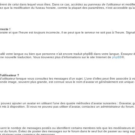
différent de celui dans lequel vous êtes. Dans ce cas, accédez au
panneau de l’utilisateur
et modifie
tez que la modification du fuseau horaire, comme la plupart des paramètres, n’est accessible qu
rrecte !
raire et que l’heure est toujours incorrecte, il se peut que le serveur ne soit pas à l’heure. Sign
installé votre langue ou bien que personne n’ait encore traduit phpBB dans votre langue. Essayez 
 une nouvelle traduction. Vous trouverez plus d’informations sur le site Internet de
phpBB
®.
utilisateur ?
’utilisateur lorsque vous consultez les messages d’un sujet. L’une d’elles peut être associée à v
econde image, souvent plus grande, est connue sous le nom d’avatar et généralement est uniqu
s pouvez ajouter un avatar en utilisant l’une des quatre méthodes d’avatar suivantes : Gravatar, ga
t mis à disposition. Si vous ne pouvez pas utiliser d’avatar, contactez un administrateur du forum.
diquent le nombre de messages postés ou identifient certains membres tels que les modérateurs e
trateur du forum. Évitez de poster des messages sur le forum dans le seul but de passer au rang sup
nt abaisser votre compteur de messages.