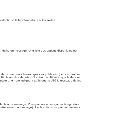
illante de la fonctionnalité par les invités.
r écrire un message. Une liste des options disponibles est
ans une durée limitée après sa publication) en cliquant sur
, le nombre de fois qu’il a été modifié ainsi que la date et
aisser une note indiquant qu’ils ont modifié le message de leur
édaction de message. Vous pouvez aussi ajouter la signature
s préférences de message
). Par la suite, vous pourrez toujours