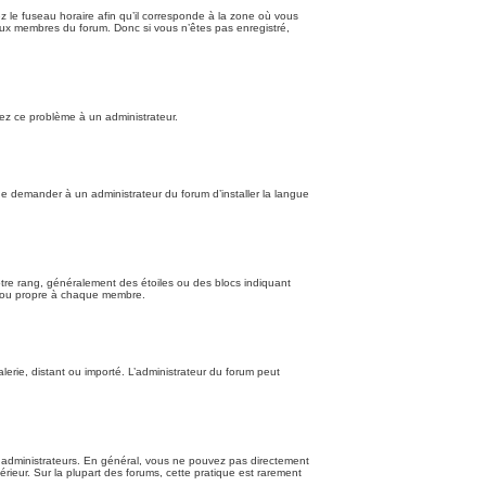
z le fuseau horaire afin qu’il corresponde à la zone où vous
’aux membres du forum. Donc si vous n’êtes pas enregistré,
alez ce problème à un administrateur.
de demander à un administrateur du forum d’installer la langue
otre rang, généralement des étoiles ou des blocs indiquant
e ou propre à chaque membre.
lerie, distant ou importé. L’administrateur du forum peut
t administrateurs. En général, vous ne pouvez pas directement
érieur. Sur la plupart des forums, cette pratique est rarement