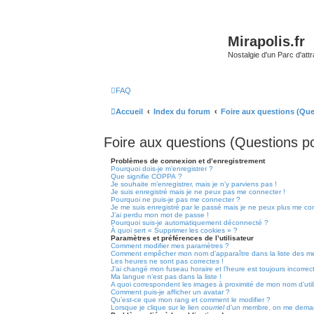
Mirapolis.fr
Nostalgie d'un Parc d'at
FAQ
Accueil
Index du forum
Foire aux questions (Qu
Foire aux questions (Questions 
Problèmes de connexion et d’enregistrement
Pourquoi dois-je m’enregistrer ?
Que signifie COPPA ?
Je souhaite m’enregistrer, mais je n’y parviens pas !
Je suis enregistré mais je ne peux pas me connecter !
Pourquoi ne puis-je pas me connecter ?
Je me suis enregistré par le passé mais je ne peux plus me co
J’ai perdu mon mot de passe !
Pourquoi suis-je automatiquement déconnecté ?
À quoi sert « Supprimer les cookies » ?
Paramètres et préférences de l’utilisateur
Comment modifier mes paramètres ?
Comment empêcher mon nom d’apparaître dans la liste des m
Les heures ne sont pas correctes !
J’ai changé mon fuseau horaire et l’heure est toujours incorrect
Ma langue n’est pas dans la liste !
A quoi correspondent les images à proximité de mon nom d’util
Comment puis-je afficher un avatar ?
Qu’est-ce que mon rang et comment le modifier ?
Lorsque je clique sur le lien
courriel
d’un membre, on me deman