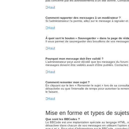
pas concerné par les avertissements d’un site donné. Contacte
Haut
Comment rapporter des messages à un modérateur ?
Si l’administrateur l’a permis, allez sur le message à signaler
Haut
À quoi sert le bouton « Sauvegarder » dans la page de ré
Il vous permet de sauvegarder des brouillons de vos messages e
Haut
Pourquoi mon message doit être validé ?
L’administrateur peut avoir décidé que les messages du forum da
messages doivent être validés avant d’être publiés. Contactez l
Haut
Comment remonter mon sujet ?
En cliquant sur le lien « Remonter le sujet » lors de sa consul
désactivée ou que l’intervalle de temps pour autoriser la remo
le faisant.
Haut
Mise en forme et types de sujet
Que sont les BBCodes ?
Le BBCode est une implantation spéciale au langage HTML, off
désactiver dans chacun de vos messages en utilisant l’option a
que < et >. Pour plus d’informations sur le BBCode, consultez