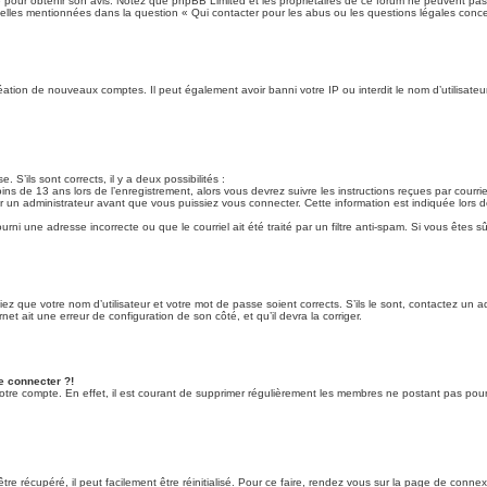
que pour obtenir son avis. Notez que phpBB Limited et les propriétaires de ce forum ne peuvent pas 
 celles mentionnées dans la question « Qui contacter pour les abus ou les questions légales conc
création de nouveaux comptes. Il peut également avoir banni votre IP ou interdit le nom d’utilisate
. S’ils sont corrects, il y a deux possibilités :
ins de 13 ans lors de l’enregistrement, alors vous devrez suivre les instructions reçues par cour
un administrateur avant que vous puissiez vous connecter. Cette information est indiquée lors de
rni une adresse incorrecte ou que le courriel ait été traité par un filtre anti-spam. Si vous êtes sû
iez que votre nom d’utilisateur et votre mot de passe soient corrects. S’ils le sont, contactez un 
net ait une erreur de configuration de son côté, et qu’il devra la corriger.
e connecter ?!
votre compte. En effet, il est courant de supprimer régulièrement les membres ne postant pas pour 
e récupéré, il peut facilement être réinitialisé. Pour ce faire, rendez vous sur la page de connex