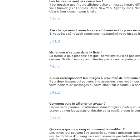
Les heures ne sont pas correctes !
Il est possible que l’heure affichée utilise un fuseau horaire 
vous trouvez (ex : Londres, Paris, New York, Sydney, etc.). No
c’est le bon moment pour le faire.
Haut
J’ai changé mon fuseau horaire et l’heure est toujours inco
Si vous êtes sûr d’avoir correctement paramétré votre fuseau ho
Haut
Ma langue n’est pas dans la liste !
La raison la plus probable est que l’administrateur n’ait pas 
désirée. Si elle n’existe pas, n’hésitez pas à créer et partager
Haut
A quoi correspondent les images à proximité de mon nom d’
Il y a deux images qui peuvent être associées avec votre nom d
votre nombre de messages ou votre statut sur le forum. La s
Haut
Comment puis-je afficher un avatar ?
Depuis votre panneau d’utilisateur, dans l’onglet « profil » vou
activer ou non les avatars et décider de la manière dont ils son
Haut
Qu’est-ce que mon rang et comment le modifier ?
Les rangs, qui peuvent être associés au nom d’utilisateur, in
modifier l’intitulé d’un rang car il est paramétré par l’adminis
tolérée et un modérateur (ou un administrateur) peut facileme