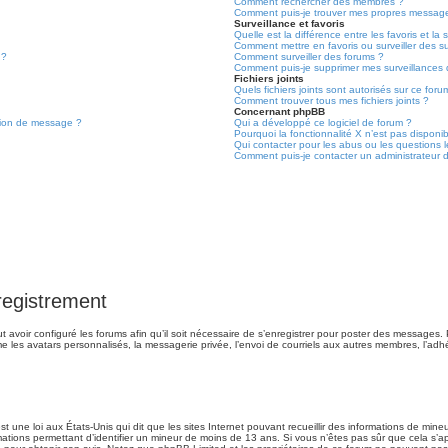
Comment rechercher des membres ?
Comment puis-je trouver mes propres message
Surveillance et favoris
Quelle est la différence entre les favoris et la 
Comment mettre en favoris ou surveiller des su
 ?
Comment surveiller des forums ?
Comment puis-je supprimer mes surveillances 
Fichiers joints
Quels fichiers joints sont autorisés sur ce foru
Comment trouver tous mes fichiers joints ?
Concernant phpBB
tion de message ?
Qui a développé ce logiciel de forum ?
Pourquoi la fonctionnalité X n’est pas disponi
Qui contacter pour les abus ou les questions 
Comment puis-je contacter un administrateur 
registrement
t avoir configuré les forums afin qu’il soit nécessaire de s’enregistrer pour poster des messages. 
e les avatars personnalisés, la messagerie privée, l’envoi de courriels aux autres membres, l’ad
t une loi aux États-Unis qui dit que les sites Internet pouvant recueillir des informations de min
ormations permettant d’identifier un mineur de moins de 13 ans. Si vous n’êtes pas sûr que cela s’