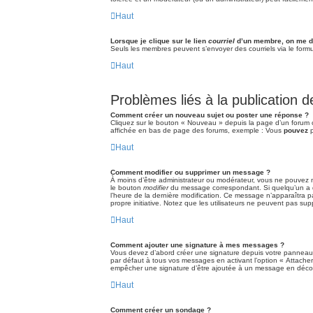
Haut
Lorsque je clique sur le lien
courriel
d’un membre, on me d
Seuls les membres peuvent s’envoyer des courriels via le formulai
Haut
Problèmes liés à la publication
Comment créer un nouveau sujet ou poster une réponse ?
Cliquez sur le bouton « Nouveau » depuis la page d’un forum o
affichée en bas de page des forums, exemple : Vous
pouvez
p
Haut
Comment modifier ou supprimer un message ?
À moins d’être administrateur ou modérateur, vous ne pouvez 
le bouton
modifier
du message correspondant. Si quelqu’un a déj
l’heure de la dernière modification. Ce message n’apparaîtra pa
propre initiative. Notez que les utilisateurs ne peuvent pas 
Haut
Comment ajouter une signature à mes messages ?
Vous devez d’abord créer une signature depuis votre panneau d
par défaut à tous vos messages en activant l’option « Attacher 
empêcher une signature d’être ajoutée à un message en déco
Haut
Comment créer un sondage ?