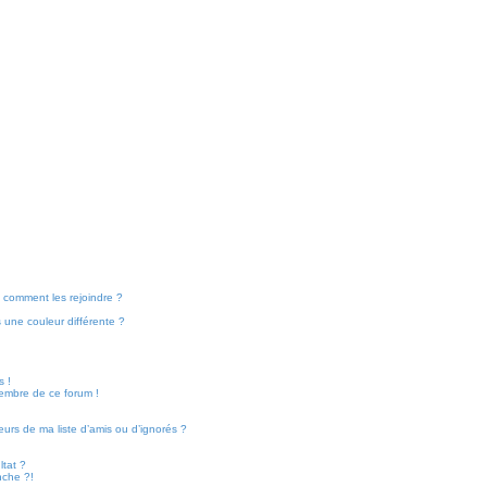
et comment les rejoindre ?
une couleur différente ?
s !
membre de ce forum !
eurs de ma liste d’amis ou d’ignorés ?
tat ?
nche ?!