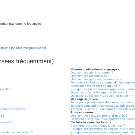
traction pas comme les autres
estions posées fréquemment)
posées fréquemment)
Niveaux d’utilisateurs et groupes
Que sont les administrateurs ?
Que sont les modérateurs ?
Que sont les groupes d’utilisateurs ?
Où trouver la liste des groupes d’utilisateurs 
Comment devenir chef de groupe ?
nnecter ?!
Pourquoi certains membres apparaissent dans 
Qu’est-ce qu’un « Groupe par défaut » ?
Qu’est-ce que le lien « L’équipe du forum » ?
Messagerie privée
Je ne peux pas envoyer de messages privés !
Je reçois sans arrêt des messages indésirable
embres connectés ?
J’ai reçu un spam ou un courriel abusif d’un 
Amis et ignorés
e !
Que sont mes listes d’amis et d’ignorés ?
Comment puis-je ajouter/supprimer des utilisat
isateur ?
Recherche dans les forums
Comment rechercher dans les forums ?
Pourquoi ma recherche ne renvoie aucun résul
de de me connecter !?
Pourquoi ma recherche renvoie une page bla