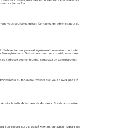
fournir de conseils juridiques et ne sauraient être contactés
ernant ce forum ? ».
ur que vous souhaitez utiliser. Contactez un administrateur du
riel. Certains forums peuvent également nécessiter que toute
 l’enregistrement. Si vous avez reçu un courriel, suivez ses
r de l’adresse courriel fournie, contactez un administrateur.
administrateur du forum pour vérifier que vous n’avez pas été
réduire la taille de la base de données. Si cela vous arrive,
ion puis cliquez sur
J’ai oublié mon mot de passe
. Suivez les