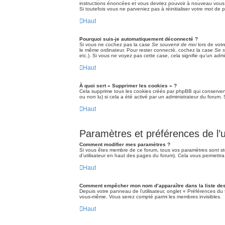
instructions énoncées et vous devriez pouvoir à nouveau vous
Si toutefois vous ne parveniez pas à réinitialiser votre mot de
Haut
Pourquoi suis-je automatiquement déconnecté ?
Si vous ne cochez pas la case
Se souvenir de moi
lors de vot
le même ordinateur. Pour rester connecté, cochez la case
Se s
etc.). Si vous ne voyez pas cette case, cela signifie qu’un admi
Haut
À quoi sert « Supprimer les cookies » ?
Cela supprime tous les cookies créés par phpBB qui conservent 
ou non lu) si cela a été activé par un administrateur du foru
Haut
Paramètres et préférences de l’ut
Comment modifier mes paramètres ?
Si vous êtes membre de ce forum, tous vos paramètres sont s
d’utilisateur en haut des pages du forum). Cela vous permettra
Haut
Comment empêcher mon nom d’apparaître dans la liste d
Depuis votre panneau de l’utilisateur, onglet « Préférences du 
vous-même. Vous serez compté parmi les membres invisibles.
Haut