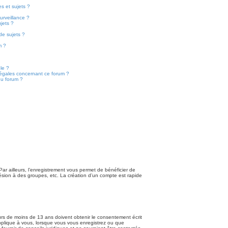
s et sujets ?
surveillance ?
jets ?
de sujets ?
m ?
ble ?
légales concernant ce forum ?
du forum ?
Par ailleurs, l’enregistrement vous permet de bénéficier de
hésion à des groupes, etc. La création d’un compte est rapide
eurs de moins de 13 ans doivent obtenir le consentement écrit
applique à vous, lorsque vous vous enregistrez ou que