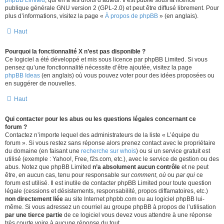
phpBB Limited
, qui en a les droits d’auteur. Il est publié sous la licence
publique générale GNU version 2 (GPL-2.0) et peut être diffusé librement. Pour
plus d’informations, visitez la page «
À propos de phpBB
» (en anglais).
Haut
Pourquoi la fonctionnalité X n’est pas disponible ?
Ce logiciel a été développé et mis sous licence par phpBB Limited. Si vous
pensez qu’une fonctionnalité nécessite d’être ajoutée, visitez la page
phpBB Ideas
(en anglais) où vous pouvez voter pour des idées proposées ou
en suggérer de nouvelles.
Haut
Qui contacter pour les abus ou les questions légales concernant ce
forum ?
Contactez n’importe lequel des administrateurs de la liste « L’équipe du
forum ». Si vous restez sans réponse alors prenez contact avec le propriétaire
du domaine (en faisant une
recherche sur whois
) ou si un service gratuit est
utilisé (exemple : Yahoo!, Free, f2s.com, etc.), avec le service de gestion ou des
abus. Notez que phpBB Limited
n’a absolument aucun contrôle
et ne peut
être, en aucun cas, tenu pour responsable sur
comment
,
où
ou
par qui
ce
forum est utilisé. Il est inutile de contacter phpBB Limited pour toute question
légale (cessions et désistements, responsabilité, propos diffamatoires, etc.)
non directement liée
au site Internet phpbb.com ou au logiciel phpBB lui-
même. Si vous adressez un courriel au groupe phpBB à propos de l’utilisation
par une tierce partie
de ce logiciel vous devez vous attendre à une réponse
très courte voire à aucune réponse du tout.