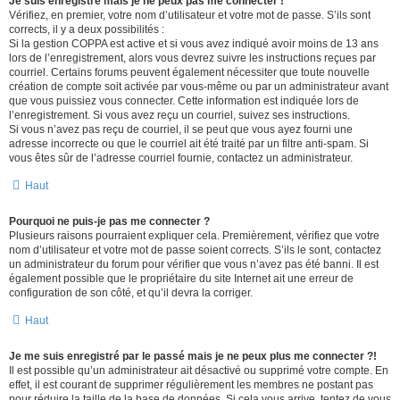
Je suis enregistré mais je ne peux pas me connecter !
Vérifiez, en premier, votre nom d’utilisateur et votre mot de passe. S’ils sont
corrects, il y a deux possibilités :
Si la gestion COPPA est active et si vous avez indiqué avoir moins de 13 ans
lors de l’enregistrement, alors vous devrez suivre les instructions reçues par
courriel. Certains forums peuvent également nécessiter que toute nouvelle
création de compte soit activée par vous-même ou par un administrateur avant
que vous puissiez vous connecter. Cette information est indiquée lors de
l’enregistrement. Si vous avez reçu un courriel, suivez ses instructions.
Si vous n’avez pas reçu de courriel, il se peut que vous ayez fourni une
adresse incorrecte ou que le courriel ait été traité par un filtre anti-spam. Si
vous êtes sûr de l’adresse courriel fournie, contactez un administrateur.
Haut
Pourquoi ne puis-je pas me connecter ?
Plusieurs raisons pourraient expliquer cela. Premièrement, vérifiez que votre
nom d’utilisateur et votre mot de passe soient corrects. S’ils le sont, contactez
un administrateur du forum pour vérifier que vous n’avez pas été banni. Il est
également possible que le propriétaire du site Internet ait une erreur de
configuration de son côté, et qu’il devra la corriger.
Haut
Je me suis enregistré par le passé mais je ne peux plus me connecter ?!
Il est possible qu’un administrateur ait désactivé ou supprimé votre compte. En
effet, il est courant de supprimer régulièrement les membres ne postant pas
pour réduire la taille de la base de données. Si cela vous arrive, tentez de vous