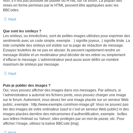
Non, il n’est pas possible de publier du HTML sur ce forum. La plupart des
mises en forme permises par le HTML peuvent être appliquées avec les
BBCodes.
Haut
Que sont les smileys ?
Les smileys, ou émoticônes, sont de petites images utilisées pour exprimer des
sentiments avec un code simple, exemple : :) signifie joyeux, :( signifie triste. La
liste complète des smileys est visible sur la page de rédaction de message.
Essayez toutefois de ne pas en abuser. Ils peuvent rapidement rendre un
message illisible et un modérateur peut décider de les retirer ou simplement
d’effacer le message. L’administrateur peut aussi avoir défini un nombre
maximum de smileys par message.
Haut
Puis-je publier des images ?
Oui, vous pouvez afficher des images dans vos messages. Par ailleurs, si
l’administrateur a autorisé les fichiers joints, vous pouvez charger une image
sur le forum. Autrement, vous devez lier une image placée sur un serveur Web
public, exemple : http://www.exemple.com/mon-image.gif. Vous ne pouvez pas
lier des images de votre ordinateur (sauf si c’est un serveur Web public) ni des
images placées derrière des mécanismes d’authentification, exemple : boîtes
aux lettres Hotmail ou Yahoo!, sites protégés par un mot de passe, etc. Pour
afficher l’image, utilisez la balise BBCode [img].
Haut