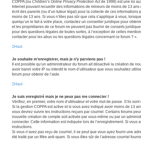
COPPA (ou
Children’s Online Privacy Protection Act
de 1998) est une loi aux
Internet pouvant recueillir des informations de mineurs de moins de 13 ans
écrit des parents (ou d’un tuteur légal) pour la collecte de ces informations 
moins de 13 ans. Si vous n’êtes pas sûr que cela s’applique à vous, lorsqu
quelqu’un le fait à votre place, contactez un conseiller juridique pour obte
et les propriétaires de ce forum ne peuvent pas fournir de conseils juridique
pour des questions légales de toutes sortes, à l’exception de celles mentio
contacter pour les abus ou les questions légales concernant ce forum ? ».
Haut
Je souhaite m’enregistrer, mais je n’y parviens pas !
Il est possible qu’un administrateur du forum ait désactivé la création de 
avoir banni votre IP ou interdit le nom d’utilisateur que vous souhaitez utili
forum pour obtenir de l’aide.
Haut
Je suis enregistré mais je ne peux pas me connecter !
Vérifiez, en premier, votre nom d’utilisateur et votre mot de passe. S’ils sont c
Si la gestion COPPA est active et si vous avez indiqué avoir moins de 13 ans
vous devrez suivre les instructions reçues par courriel. Certains forums pe
nouvelle création de compte soit activée par vous-même ou par un administ
connecter. Cette information est indiquée lors de l’enregistrement. Si vous a
instructions.
Si vous n’avez pas reçu de courriel, il se peut que vous ayez fourni une adre
été traité par un filtre anti-spam. Si vous êtes sûr de l’adresse courriel fourn