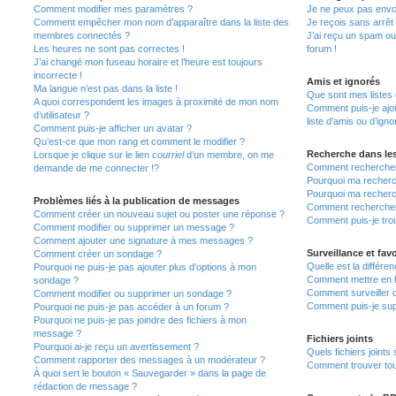
Comment modifier mes paramètres ?
Je ne peux pas envo
Comment empêcher mon nom d’apparaître dans la liste des
Je reçois sans arrêt
membres connectés ?
J’ai reçu un spam ou
Les heures ne sont pas correctes !
forum !
J’ai changé mon fuseau horaire et l’heure est toujours
incorrecte !
Amis et ignorés
Ma langue n’est pas dans la liste !
Que sont mes listes 
A quoi correspondent les images à proximité de mon nom
Comment puis-je ajou
d’utilisateur ?
liste d’amis ou d’igno
Comment puis-je afficher un avatar ?
Qu’est-ce que mon rang et comment le modifier ?
Recherche dans le
Lorsque je clique sur le lien
courriel
d’un membre, on me
Comment rechercher
demande de me connecter !?
Pourquoi ma recherc
Pourquoi ma recherc
Problèmes liés à la publication de messages
Comment recherche
Comment créer un nouveau sujet ou poster une réponse ?
Comment puis-je tro
Comment modifier ou supprimer un message ?
Comment ajouter une signature à mes messages ?
Surveillance et favo
Comment créer un sondage ?
Quelle est la différen
Pourquoi ne puis-je pas ajouter plus d’options à mon
Comment mettre en fa
sondage ?
Comment surveiller 
Comment modifier ou supprimer un sondage ?
Comment puis-je sup
Pourquoi ne puis-je pas accéder à un forum ?
Pourquoi ne puis-je pas joindre des fichiers à mon
message ?
Fichiers joints
Pourquoi ai-je reçu un avertissement ?
Quels fichiers joints
Comment rapporter des messages à un modérateur ?
Comment trouver tous
À quoi sert le bouton « Sauvegarder » dans la page de
rédaction de message ?