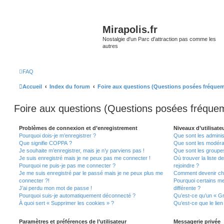
Mirapolis.fr
Nostalgie d'un Parc d'attraction pas comme les
autres
FAQ
Accueil
Index du forum
Foire aux questions (Questions posées fréque
Foire aux questions (Questions posées fréqu
Problèmes de connexion et d’enregistrement
Niveaux d’utilisate
Pourquoi dois-je m’enregistrer ?
Que sont les adminis
Que signifie COPPA ?
Que sont les modéra
Je souhaite m’enregistrer, mais je n’y parviens pas !
Que sont les groupes 
Je suis enregistré mais je ne peux pas me connecter !
Où trouver la liste d
Pourquoi ne puis-je pas me connecter ?
rejoindre ?
Je me suis enregistré par le passé mais je ne peux plus me
Comment devenir ch
connecter ?!
Pourquoi certains m
J’ai perdu mon mot de passe !
différente ?
Pourquoi suis-je automatiquement déconnecté ?
Qu’est-ce qu’un « Gr
À quoi sert « Supprimer les cookies » ?
Qu’est-ce que le lien
Paramètres et préférences de l’utilisateur
Messagerie privée