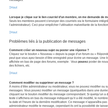
Haut
Lorsque je clique sur le lien
courriel
d’un membre, on me demande de me
Seuls les membres peuvent s’envoyer des courriels via le formulaire intégré (
l’administrateur). Ceci pour empêcher l’utilisation malveillante de la fonctionn
Haut
Problèmes liés à la publication de messages
Comment créer un nouveau sujet ou poster une réponse ?
Cliquez sur le bouton « Nouveau » depuis la page d’un forum ou « Répondre 
peut que vous ayez besoin d’être enregistré pour écrire un message. Une li
affichée en bas de page des forums, exemple : Vous
pouvez
poster de nouv
des fichiers, etc.
Haut
Comment modifier ou supprimer un message ?
À moins d’être administrateur ou modérateur, vous ne pouvez modifier ou 
messages. Vous pouvez modifier un message (quelquefois dans une durée l
cliquant sur le bouton
modifier
du message correspondant. Si quelqu’un a d
texte s’affichera en bas du message indiquant qu’il a été modifié, le nombre 
la date et l’heure de la dernière modification. Ce message n’apparaîtra pas
administrateur modifie le message, cependant ils ont la possibilité de laisse