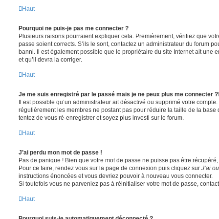
Haut
Pourquoi ne puis-je pas me connecter ?
Plusieurs raisons pourraient expliquer cela. Premièrement, vérifiez que votre
passe soient corrects. S’ils le sont, contactez un administrateur du forum po
banni. Il est également possible que le propriétaire du site Internet ait une 
et qu’il devra la corriger.
Haut
Je me suis enregistré par le passé mais je ne peux plus me connecter ?
Il est possible qu’un administrateur ait désactivé ou supprimé votre compte. 
régulièrement les membres ne postant pas pour réduire la taille de la base 
tentez de vous ré-enregistrer et soyez plus investi sur le forum.
Haut
J’ai perdu mon mot de passe !
Pas de panique ! Bien que votre mot de passe ne puisse pas être récupéré, il 
Pour ce faire, rendez vous sur la page de connexion puis cliquez sur
J’ai o
instructions énoncées et vous devriez pouvoir à nouveau vous connecter.
Si toutefois vous ne parveniez pas à réinitialiser votre mot de passe, contac
Haut
Pourquoi suis-je automatiquement déconnecté ?