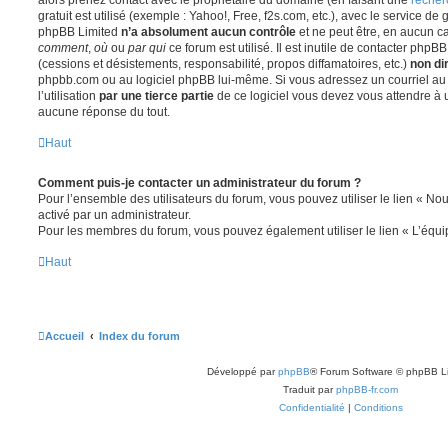
gratuit est utilisé (exemple : Yahoo!, Free, f2s.com, etc.), avec le service d
phpBB Limited
n’a absolument aucun contrôle
et ne peut être, en aucun c
comment
,
où
ou
par qui
ce forum est utilisé. Il est inutile de contacter phpB
(cessions et désistements, responsabilité, propos diffamatoires, etc.)
non di
phpbb.com ou au logiciel phpBB lui-même. Si vous adressez un courriel a
l’utilisation
par une tierce partie
de ce logiciel vous devez vous attendre à 
aucune réponse du tout.
Haut
Comment puis-je contacter un administrateur du forum ?
Pour l’ensemble des utilisateurs du forum, vous pouvez utiliser le lien « Nous
activé par un administrateur.
Pour les membres du forum, vous pouvez également utiliser le lien « L’équi
Haut
Accueil
Index du forum
Développé par
phpBB
® Forum Software © phpBB L
Traduit par
phpBB-fr.com
Confidentialité
|
Conditions