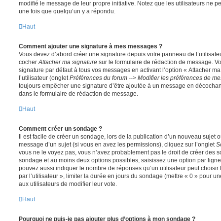
modifié le message de leur propre initiative. Notez que les utilisateurs n
une fois que quelqu’un y a répondu.
Haut
Comment ajouter une signature à mes messages ?
Vous devez d’abord créer une signature depuis votre panneau de l’utilisate
cocher
Attacher ma signature
sur le formulaire de rédaction de message. Vo
signature par défaut à tous vos messages en activant l’option « Attacher ma
l’utilisateur (onglet
Préférences du forum --> Modifier les préférences de m
toujours empêcher une signature d’être ajoutée à un message en décochan
dans le formulaire de rédaction de message.
Haut
Comment créer un sondage ?
Il est facile de créer un sondage, lors de la publication d’un nouveau sujet 
message d’un sujet (si vous en avez les permissions), cliquez sur l’onglet
S
vous ne le voyez pas, vous n’avez probablement pas le droit de créer des so
sondage et au moins deux options possibles, saisissez une option par lig
pouvez aussi indiquer le nombre de réponses qu’un utilisateur peut choisir 
par l’utilisateur », limiter la durée en jours du sondage (mettre « 0 » pour un
aux utilisateurs de modifier leur vote.
Haut
Pourquoi ne puis-je pas ajouter plus d’options à mon sondage ?