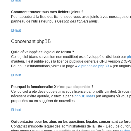
Haut
Comment trouver tous mes fichiers joints ?
Pour accéder à la liste des fichiers que vous avez joints à vos messages et
panneau de l’utilisateur puis
Gestion des fichiers joints
.
Haut
Concernant phpBB
Qui a développé ce logiciel de forum ?
Ce logiciel (dans sa version non modifiée) est développé et distribué par
ph
d’auteur. Il est publié sous la licence publique générale GNU version 2 (GPL-
Pour plus d’informations, visitez la page «
À propos de phpBB
» (en anglais
Haut
Pourquoi la fonctionnalité X n’est pas disponible ?
Ce logiciel a été développé et mis sous licence par phpBB Limited. Si vous
nécessite d’être ajoutée, visitez la page
phpBB Ideas
(en anglais) où vous 
proposées ou en suggérer de nouvelles.
Haut
Qui contacter pour les abus ou les questions légales concernant ce for
Contactez n’importe lequel des administrateurs de la liste « L’équipe du fo
alors prenez contact avec le propriétaire du domaine (en faisant une
recher