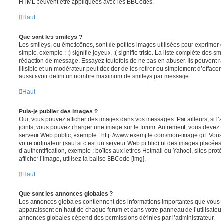
HTML peuvent être appliquées avec les BBCodes.
Haut
Que sont les smileys ?
Les smileys, ou émoticônes, sont de petites images utilisées pour exprime
simple, exemple : :) signifie joyeux, :( signifie triste. La liste complète des s
rédaction de message. Essayez toutefois de ne pas en abuser. Ils peuvent
illisible et un modérateur peut décider de les retirer ou simplement d’efface
aussi avoir défini un nombre maximum de smileys par message.
Haut
Puis-je publier des images ?
Oui, vous pouvez afficher des images dans vos messages. Par ailleurs, si l’a
joints, vous pouvez charger une image sur le forum. Autrement, vous devez 
serveur Web public, exemple : http://www.exemple.com/mon-image.gif. Vou
votre ordinateur (sauf si c’est un serveur Web public) ni des images placé
d’authentification, exemple : boîtes aux lettres Hotmail ou Yahoo!, sites pro
afficher l’image, utilisez la balise BBCode [img].
Haut
Que sont les annonces globales ?
Les annonces globales contiennent des informations importantes que vous d
apparaissent en haut de chaque forum et dans votre panneau de l’utilisateur
annonces globales dépend des permissions définies par l’administrateur.