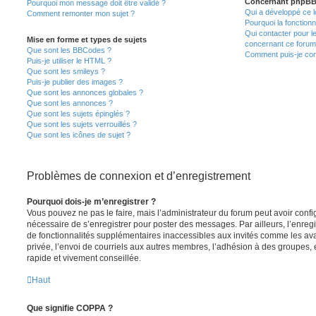
Concernant phpB
Pourquoi mon message doit être validé ?
Qui a développé ce l
Comment remonter mon sujet ?
Pourquoi la fonctionn
Qui contacter pour l
Mise en forme et types de sujets
concernant ce forum
Que sont les BBCodes ?
Comment puis-je cont
Puis-je utiliser le HTML ?
Que sont les smileys ?
Puis-je publier des images ?
Que sont les annonces globales ?
Que sont les annonces ?
Que sont les sujets épinglés ?
Que sont les sujets verrouillés ?
Que sont les icônes de sujet ?
Problèmes de connexion et d’enregistrement
Pourquoi dois-je m’enregistrer ?
Vous pouvez ne pas le faire, mais l’administrateur du forum peut avoir configu
nécessaire de s’enregistrer pour poster des messages. Par ailleurs, l’enreg
de fonctionnalités supplémentaires inaccessibles aux invités comme les av
privée, l’envoi de courriels aux autres membres, l’adhésion à des groupes, 
rapide et vivement conseillée.
Haut
Que signifie COPPA ?