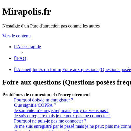
Mirapolis.fr
Nostalgie d'un Parc d'attraction pas comme les autres
Vers le contenu
Accès rapide
FAQ
Accueil
Index du forum
Foire aux questions (Questions posé
Foire aux questions (Questions posées fr
Problèmes de connexion et d’enregistrement
Pourquoi dois-je m’enregistrer ?
Que signifie COPPA ?
Je souhaite m’enregistrer, mais je n’y parviens pas !
Je suis enregistré mais je ne peux pas me connecter !
Pourquoi ne puis-je pas me connecter ?
Je me suis enregistré par le passé mais je ne peux plus me conne