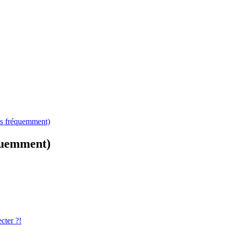
es fréquemment)
équemment)
cter ?!