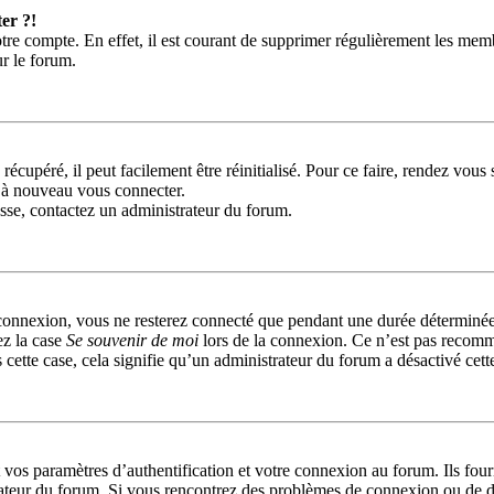
er ?!
tre compte. En effet, il est courant de supprimer régulièrement les memb
ur le forum.
récupéré, il peut facilement être réinitialisé. Pour ce faire, rendez vou
r à nouveau vous connecter.
passe, contactez un administrateur du forum.
connexion, vous ne resterez connecté que pendant une durée déterminée
ez la case
Se souvenir de moi
lors de la connexion. Ce n’est pas recomm
 cette case, cela signifie qu’un administrateur du forum a désactivé cett
s paramètres d’authentification et votre connexion au forum. Ils fournis
trateur du forum. Si vous rencontrez des problèmes de connexion ou de d