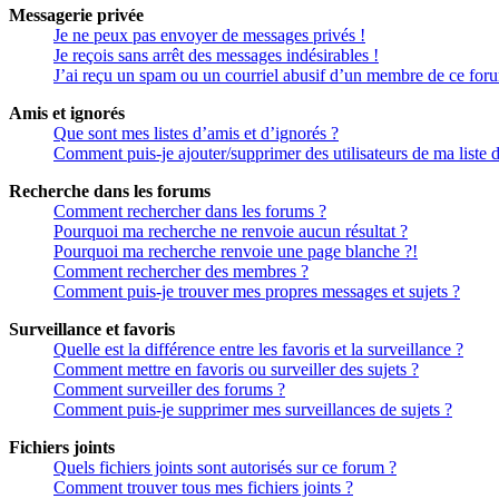
Messagerie privée
Je ne peux pas envoyer de messages privés !
Je reçois sans arrêt des messages indésirables !
J’ai reçu un spam ou un courriel abusif d’un membre de ce for
Amis et ignorés
Que sont mes listes d’amis et d’ignorés ?
Comment puis-je ajouter/supprimer des utilisateurs de ma liste 
Recherche dans les forums
Comment rechercher dans les forums ?
Pourquoi ma recherche ne renvoie aucun résultat ?
Pourquoi ma recherche renvoie une page blanche ?!
Comment rechercher des membres ?
Comment puis-je trouver mes propres messages et sujets ?
Surveillance et favoris
Quelle est la différence entre les favoris et la surveillance ?
Comment mettre en favoris ou surveiller des sujets ?
Comment surveiller des forums ?
Comment puis-je supprimer mes surveillances de sujets ?
Fichiers joints
Quels fichiers joints sont autorisés sur ce forum ?
Comment trouver tous mes fichiers joints ?