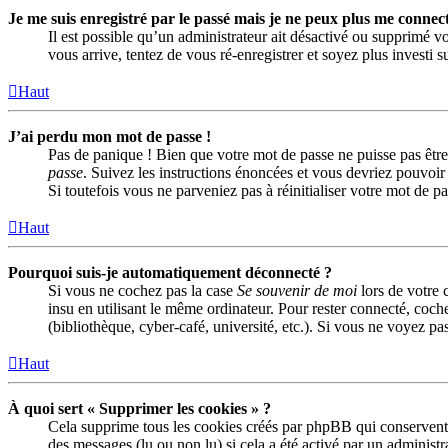
Je me suis enregistré par le passé mais je ne peux plus me connect
Il est possible qu’un administrateur ait désactivé ou supprimé vo
vous arrive, tentez de vous ré-enregistrer et soyez plus investi s
Haut
J’ai perdu mon mot de passe !
Pas de panique ! Bien que votre mot de passe ne puisse pas être 
passe
. Suivez les instructions énoncées et vous devriez pouvoi
Si toutefois vous ne parveniez pas à réinitialiser votre mot de 
Haut
Pourquoi suis-je automatiquement déconnecté ?
Si vous ne cochez pas la case
Se souvenir de moi
lors de votre 
insu en utilisant le même ordinateur. Pour rester connecté, coch
(bibliothèque, cyber-café, université, etc.). Si vous ne voyez pas
Haut
À quoi sert « Supprimer les cookies » ?
Cela supprime tous les cookies créés par phpBB qui conservent vo
des messages (lu ou non lu) si cela a été activé par un adminis