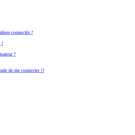
mbres connectés ?
 !
isateur ?
de de me connecter !?