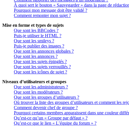
À quoi sert le bouton « Sauvegarder » dans la page de rédactio
Pourquoi mon message doit être validé ?
Comment remonter mon sujet ?
Mise en forme et types de sujets
Que sont les BBCodes ?
Puis-je utiliser le HTML ?
Que sont les smileys ?
Puis-je publier des images ?
Que sont les annonces globales ?
Que sont les annonces ?
Que sont les sujets épinglés ?
Que sont les sujets verrouillés ?
Que sont les icônes de sujet ?
Niveaux d’utilisateurs et groupes
Que sont les administrateurs ?
Que sont les modérateurs ?
Que sont les groupes d’utilisateurs ?
Où trouver la liste des groupes d’utilisateurs et comment les rej
Comment devenir chef de groupe ?
Pourquoi certains membres apparaissent dans une couleur différ
Qu’est-ce qu’un « Groupe par défaut » ?
Qu’est-ce que le lien « L’équipe du forum » ?