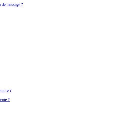
n de message ?
oindre ?
ente ?