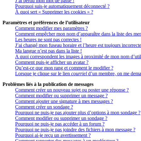
J’ai perdu mon mot de passe !
Pourquoi suis-je automatiquement déconnecté ?
À quoi sert « Supprimer les cookies » ?
Paramètres et préférences de l’utilisateur
Comment modifier mes paramètres ?
Comment empêcher mon nom d’apparaître dans la liste des me
Les heures ne sont pas correctes !
J’ai changé mon fuseau horaire et l’heure est toujours incorrecte
Ma langue n’est pas dans la liste !
A quoi correspondent les images à proximité de mon nom d’util
Comment puis-je afficher un avatar ?
Qu’est-ce que mon rang et comment le modifier ?
Lorsque je clique sur le lien
courriel
d’un membre, on me deman
Problèmes liés à la publication de messages
Comment créer un nouveau sujet ou poster une réponse ?
Comment modifier ou supprimer un message ?
Comment ajouter une signature à mes messages ?
Comment créer un sondage ?
Pourquoi ne puis-je pas ajouter plus d’options à mon sondage ?
Comment modifier ou supprimer un sondage ?
Pourquoi ne puis-je pas accéder à un forum ?
Pourquoi ne puis-je pas joindre des fichiers à mon message ?
Pourquoi ai-je reçu un avertissement ?
Comment rapporter des messages à un modérateur ?