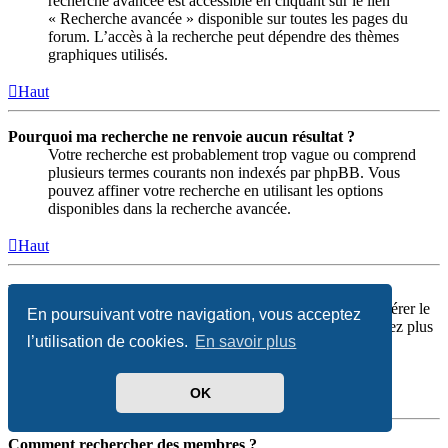
recherche avancée est accessible en cliquant sur le lien
« Recherche avancée » disponible sur toutes les pages du
forum. L’accès à la recherche peut dépendre des thèmes
graphiques utilisés.
Haut
Pourquoi ma recherche ne renvoie aucun résultat ?
Votre recherche est probablement trop vague ou comprend
plusieurs termes courants non indexés par phpBB. Vous
pouvez affiner votre recherche en utilisant les options
disponibles dans la recherche avancée.
Haut
Pourquoi ma recherche renvoie une page blanche ?!
Votre recherche renvoie plus de résultats que ne peut gérer le
En poursuivant votre navigation, vous acceptez
serveur Web. Utilisez la « Recherche avancée » et soyez plus
l’utilisation de cookies.
En savoir plus
précis dans le choix des termes utilisés et des forums
concernés par la recherche.
OK
Haut
Comment rechercher des membres ?