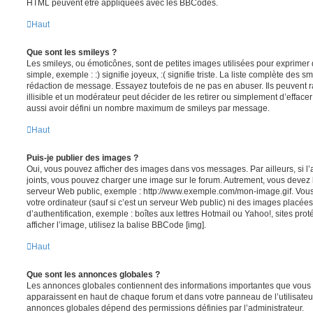
HTML peuvent être appliquées avec les BBCodes.
Haut
Que sont les smileys ?
Les smileys, ou émoticônes, sont de petites images utilisées pour exprime
simple, exemple : :) signifie joyeux, :( signifie triste. La liste complète des s
rédaction de message. Essayez toutefois de ne pas en abuser. Ils peuvent
illisible et un modérateur peut décider de les retirer ou simplement d’efface
aussi avoir défini un nombre maximum de smileys par message.
Haut
Puis-je publier des images ?
Oui, vous pouvez afficher des images dans vos messages. Par ailleurs, si l’a
joints, vous pouvez charger une image sur le forum. Autrement, vous devez 
serveur Web public, exemple : http://www.exemple.com/mon-image.gif. Vou
votre ordinateur (sauf si c’est un serveur Web public) ni des images placé
d’authentification, exemple : boîtes aux lettres Hotmail ou Yahoo!, sites pro
afficher l’image, utilisez la balise BBCode [img].
Haut
Que sont les annonces globales ?
Les annonces globales contiennent des informations importantes que vous d
apparaissent en haut de chaque forum et dans votre panneau de l’utilisateur
annonces globales dépend des permissions définies par l’administrateur.