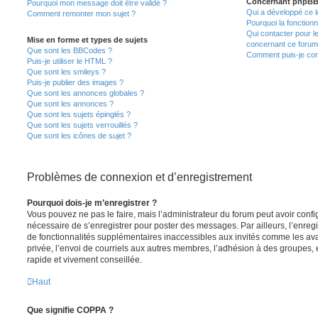
Concernant phpB
Pourquoi mon message doit être validé ?
Qui a développé ce l
Comment remonter mon sujet ?
Pourquoi la fonctionn
Qui contacter pour l
Mise en forme et types de sujets
concernant ce forum
Que sont les BBCodes ?
Comment puis-je cont
Puis-je utiliser le HTML ?
Que sont les smileys ?
Puis-je publier des images ?
Que sont les annonces globales ?
Que sont les annonces ?
Que sont les sujets épinglés ?
Que sont les sujets verrouillés ?
Que sont les icônes de sujet ?
Problèmes de connexion et d’enregistrement
Pourquoi dois-je m’enregistrer ?
Vous pouvez ne pas le faire, mais l’administrateur du forum peut avoir configu
nécessaire de s’enregistrer pour poster des messages. Par ailleurs, l’enreg
de fonctionnalités supplémentaires inaccessibles aux invités comme les av
privée, l’envoi de courriels aux autres membres, l’adhésion à des groupes, 
rapide et vivement conseillée.
Haut
Que signifie COPPA ?