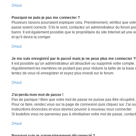
Haut
Pourquoi ne puis-je pas me connecter ?
Plusieurs raisons pourraient expliquer cela. Premièrement, vérifiez que votre
passe soient corrects. S’ils le sont, contactez un administrateur du forum po
banni. Il est également possible que le propriétaire du site Internet ait une 
et qu’il devra la corriger.
Haut
Je me suis enregistré par le passé mais je ne peux plus me connecter ?
Il est possible qu’un administrateur ait désactivé ou supprimé votre compte. 
régulièrement les membres ne postant pas pour réduire la taille de la base 
tentez de vous ré-enregistrer et soyez plus investi sur le forum.
Haut
J’ai perdu mon mot de passe !
Pas de panique ! Bien que votre mot de passe ne puisse pas être récupéré, il 
Pour ce faire, rendez vous sur la page de connexion puis cliquez sur
J’ai o
instructions énoncées et vous devriez pouvoir à nouveau vous connecter.
Si toutefois vous ne parveniez pas à réinitialiser votre mot de passe, contac
Haut
Pourquoi suis-je automatiquement déconnecté ?