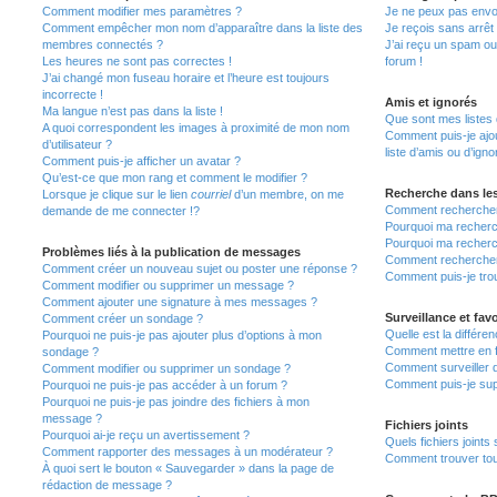
Comment modifier mes paramètres ?
Je ne peux pas envo
Comment empêcher mon nom d’apparaître dans la liste des
Je reçois sans arrêt
membres connectés ?
J’ai reçu un spam ou
Les heures ne sont pas correctes !
forum !
J’ai changé mon fuseau horaire et l’heure est toujours
incorrecte !
Amis et ignorés
Ma langue n’est pas dans la liste !
Que sont mes listes 
A quoi correspondent les images à proximité de mon nom
Comment puis-je ajou
d’utilisateur ?
liste d’amis ou d’igno
Comment puis-je afficher un avatar ?
Qu’est-ce que mon rang et comment le modifier ?
Recherche dans le
Lorsque je clique sur le lien
courriel
d’un membre, on me
Comment rechercher
demande de me connecter !?
Pourquoi ma recherc
Pourquoi ma recherc
Problèmes liés à la publication de messages
Comment recherche
Comment créer un nouveau sujet ou poster une réponse ?
Comment puis-je tro
Comment modifier ou supprimer un message ?
Comment ajouter une signature à mes messages ?
Surveillance et favo
Comment créer un sondage ?
Quelle est la différen
Pourquoi ne puis-je pas ajouter plus d’options à mon
Comment mettre en fa
sondage ?
Comment surveiller 
Comment modifier ou supprimer un sondage ?
Comment puis-je sup
Pourquoi ne puis-je pas accéder à un forum ?
Pourquoi ne puis-je pas joindre des fichiers à mon
message ?
Fichiers joints
Pourquoi ai-je reçu un avertissement ?
Quels fichiers joints
Comment rapporter des messages à un modérateur ?
Comment trouver tous
À quoi sert le bouton « Sauvegarder » dans la page de
rédaction de message ?