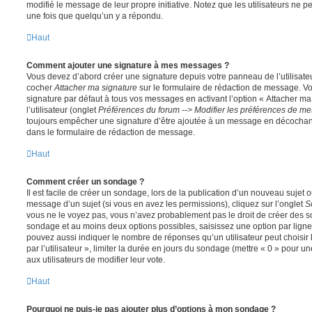
modifié le message de leur propre initiative. Notez que les utilisateurs n
une fois que quelqu’un y a répondu.
Haut
Comment ajouter une signature à mes messages ?
Vous devez d’abord créer une signature depuis votre panneau de l’utilisate
cocher
Attacher ma signature
sur le formulaire de rédaction de message. Vo
signature par défaut à tous vos messages en activant l’option « Attacher ma
l’utilisateur (onglet
Préférences du forum --> Modifier les préférences de m
toujours empêcher une signature d’être ajoutée à un message en décochan
dans le formulaire de rédaction de message.
Haut
Comment créer un sondage ?
Il est facile de créer un sondage, lors de la publication d’un nouveau sujet 
message d’un sujet (si vous en avez les permissions), cliquez sur l’onglet
S
vous ne le voyez pas, vous n’avez probablement pas le droit de créer des so
sondage et au moins deux options possibles, saisissez une option par lig
pouvez aussi indiquer le nombre de réponses qu’un utilisateur peut choisir 
par l’utilisateur », limiter la durée en jours du sondage (mettre « 0 » pour un
aux utilisateurs de modifier leur vote.
Haut
Pourquoi ne puis-je pas ajouter plus d’options à mon sondage ?