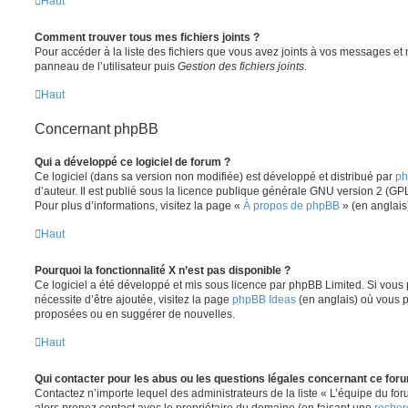
Haut
Comment trouver tous mes fichiers joints ?
Pour accéder à la liste des fichiers que vous avez joints à vos messages et
panneau de l’utilisateur puis
Gestion des fichiers joints
.
Haut
Concernant phpBB
Qui a développé ce logiciel de forum ?
Ce logiciel (dans sa version non modifiée) est développé et distribué par
ph
d’auteur. Il est publié sous la licence publique générale GNU version 2 (GPL-
Pour plus d’informations, visitez la page «
À propos de phpBB
» (en anglais
Haut
Pourquoi la fonctionnalité X n’est pas disponible ?
Ce logiciel a été développé et mis sous licence par phpBB Limited. Si vous
nécessite d’être ajoutée, visitez la page
phpBB Ideas
(en anglais) où vous 
proposées ou en suggérer de nouvelles.
Haut
Qui contacter pour les abus ou les questions légales concernant ce for
Contactez n’importe lequel des administrateurs de la liste « L’équipe du fo
alors prenez contact avec le propriétaire du domaine (en faisant une
recher