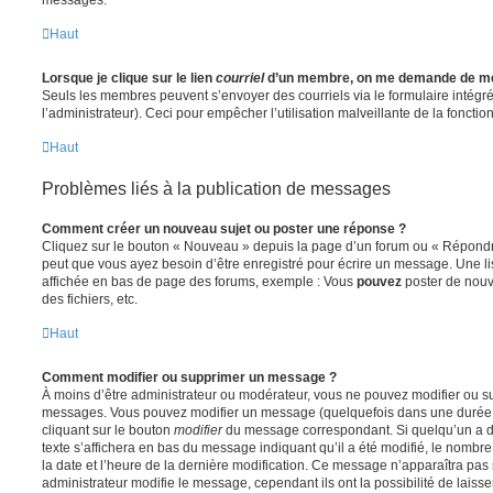
Haut
Lorsque je clique sur le lien
courriel
d’un membre, on me demande de me
Seuls les membres peuvent s’envoyer des courriels via le formulaire intégré (
l’administrateur). Ceci pour empêcher l’utilisation malveillante de la fonctionn
Haut
Problèmes liés à la publication de messages
Comment créer un nouveau sujet ou poster une réponse ?
Cliquez sur le bouton « Nouveau » depuis la page d’un forum ou « Répondre 
peut que vous ayez besoin d’être enregistré pour écrire un message. Une li
affichée en bas de page des forums, exemple : Vous
pouvez
poster de nouv
des fichiers, etc.
Haut
Comment modifier ou supprimer un message ?
À moins d’être administrateur ou modérateur, vous ne pouvez modifier ou 
messages. Vous pouvez modifier un message (quelquefois dans une durée l
cliquant sur le bouton
modifier
du message correspondant. Si quelqu’un a d
texte s’affichera en bas du message indiquant qu’il a été modifié, le nombre 
la date et l’heure de la dernière modification. Ce message n’apparaîtra pas
administrateur modifie le message, cependant ils ont la possibilité de laisse