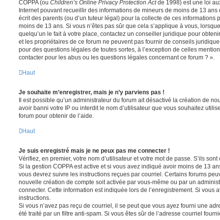
COPPA (ou
Children’s Online Privacy Protection Act
de 1998) est une loi aux
Internet pouvant recueillir des informations de mineurs de moins de 13 ans
écrit des parents (ou d’un tuteur légal) pour la collecte de ces informations 
moins de 13 ans. Si vous n’êtes pas sûr que cela s’applique à vous, lorsqu
quelqu’un le fait à votre place, contactez un conseiller juridique pour obte
et les propriétaires de ce forum ne peuvent pas fournir de conseils juridique
pour des questions légales de toutes sortes, à l’exception de celles mentio
contacter pour les abus ou les questions légales concernant ce forum ? ».
Haut
Je souhaite m’enregistrer, mais je n’y parviens pas !
Il est possible qu’un administrateur du forum ait désactivé la création de 
avoir banni votre IP ou interdit le nom d’utilisateur que vous souhaitez utili
forum pour obtenir de l’aide.
Haut
Je suis enregistré mais je ne peux pas me connecter !
Vérifiez, en premier, votre nom d’utilisateur et votre mot de passe. S’ils sont c
Si la gestion COPPA est active et si vous avez indiqué avoir moins de 13 ans
vous devrez suivre les instructions reçues par courriel. Certains forums pe
nouvelle création de compte soit activée par vous-même ou par un administ
connecter. Cette information est indiquée lors de l’enregistrement. Si vous a
instructions.
Si vous n’avez pas reçu de courriel, il se peut que vous ayez fourni une adre
été traité par un filtre anti-spam. Si vous êtes sûr de l’adresse courriel fourn