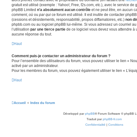
gratuit est utilisé (exemple : Yahoo!, Free, f2s.com, etc.), avec le service d
phpBB Limited
n’a absolument aucun contrôle
et ne peut être, en aucun c
comment
,
où
ou
par qui
ce forum est utilisé. Il est inutile de contacter phpB
(cessions et désistements, responsabilité, propos diffamatoires, etc.)
non di
phpbb.com ou au logiciel phpBB lui-même. Si vous adressez un courriel a
l’utilisation
par une tierce partie
de ce logiciel vous devez vous attendre à 
aucune réponse du tout.
Haut
Comment puis-je contacter un administrateur du forum ?
Pour l’ensemble des utilisateurs du forum, vous pouvez utiliser le lien « Nous
activé par un administrateur.
Pour les membres du forum, vous pouvez également utiliser le lien « L’équi
Haut
Accueil
Index du forum
Développé par
phpBB
® Forum Software © phpBB L
Traduit par
phpBB-fr.com
Confidentialité
|
Conditions