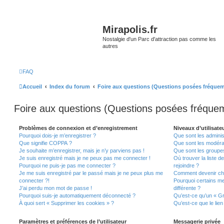
Mirapolis.fr
Nostalgie d'un Parc d'attraction pas comme les
autres
FAQ
Accueil
Index du forum
Foire aux questions (Questions posées fréque
Foire aux questions (Questions posées fréqu
Problèmes de connexion et d’enregistrement
Niveaux d’utilisate
Pourquoi dois-je m’enregistrer ?
Que sont les adminis
Que signifie COPPA ?
Que sont les modéra
Je souhaite m’enregistrer, mais je n’y parviens pas !
Que sont les groupes 
Je suis enregistré mais je ne peux pas me connecter !
Où trouver la liste d
Pourquoi ne puis-je pas me connecter ?
rejoindre ?
Je me suis enregistré par le passé mais je ne peux plus me
Comment devenir ch
connecter ?!
Pourquoi certains m
J’ai perdu mon mot de passe !
différente ?
Pourquoi suis-je automatiquement déconnecté ?
Qu’est-ce qu’un « Gr
À quoi sert « Supprimer les cookies » ?
Qu’est-ce que le lien
Paramètres et préférences de l’utilisateur
Messagerie privée