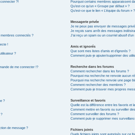
 connecter ?!
Pourquoi certains membres apparaissent dan
Qu’est-ce qu’un « Groupe par défaut » ?
Qu’est-ce que le lien « L’équipe du forum » 
Messagerie privée
Je ne peux pas envoyer de messages privé
Je reçois sans arrêt des messages indésira
s membres connectés ?
J’ai reçu un spam ou un courriel abusif d’u
ecte !
Amis et ignorés
Que sont mes listes d’amis et d’ignorés ?
ilisateur ?
Comment puis-je ajouter/supprimer des utilis
Recherche dans les forums
mande de me connecter !?
Comment rechercher dans les forums ?
Pourquoi ma recherche ne renvoie aucun rés
Pourquoi ma recherche renvoie une page bl
Comment rechercher des membres ?
Comment puis-je trouver mes propres mess
Surveillance et favoris
ge ?
Quelle est la différence entre les favoris et l
Comment mettre en favoris ou surveiller des
Comment surveiller des forums ?
 ?
Comment puis-je supprimer mes surveillanc
action de message ?
Fichiers joints
Quels fichiers joints sont autorisés sur ce f