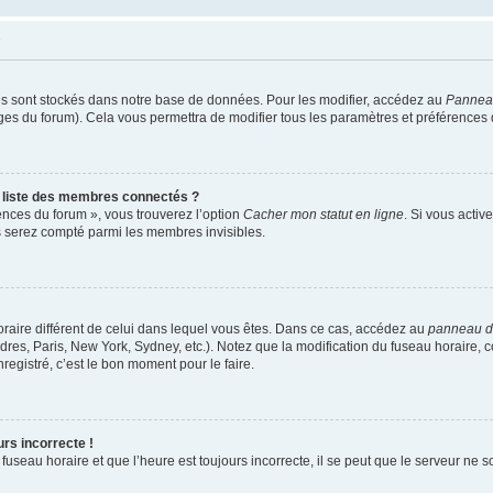
s sont stockés dans notre base de données. Pour les modifier, accédez au
Panneau 
ages du forum). Cela vous permettra de modifier tous les paramètres et préférences
liste des membres connectés ?
rences du forum », vous trouverez l’option
Cacher mon statut en ligne
. Si vous activ
 serez compté parmi les membres invisibles.
 horaire différent de celui dans lequel vous êtes. Dans ce cas, accédez au
panneau de 
res, Paris, New York, Sydney, etc.). Notez que la modification du fuseau horaire, 
egistré, c’est le bon moment pour le faire.
urs incorrecte !
fuseau horaire et que l’heure est toujours incorrecte, il se peut que le serveur ne 