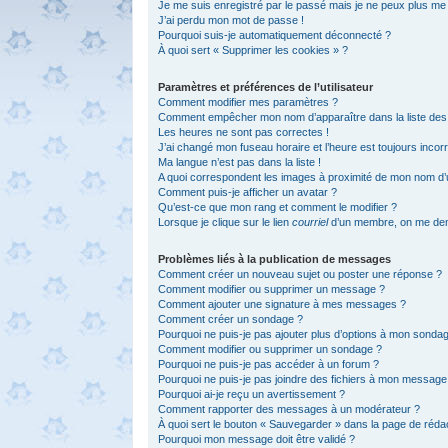
Je me suis enregistré par le passé mais je ne peux plus me
J’ai perdu mon mot de passe !
Pourquoi suis-je automatiquement déconnecté ?
À quoi sert « Supprimer les cookies » ?
Paramètres et préférences de l’utilisateur
Comment modifier mes paramètres ?
Comment empêcher mon nom d’apparaître dans la liste de
Les heures ne sont pas correctes !
J’ai changé mon fuseau horaire et l’heure est toujours incorr
Ma langue n’est pas dans la liste !
A quoi correspondent les images à proximité de mon nom d’ut
Comment puis-je afficher un avatar ?
Qu’est-ce que mon rang et comment le modifier ?
Lorsque je clique sur le lien
courriel
d’un membre, on me de
Problèmes liés à la publication de messages
Comment créer un nouveau sujet ou poster une réponse ?
Comment modifier ou supprimer un message ?
Comment ajouter une signature à mes messages ?
Comment créer un sondage ?
Pourquoi ne puis-je pas ajouter plus d’options à mon sonda
Comment modifier ou supprimer un sondage ?
Pourquoi ne puis-je pas accéder à un forum ?
Pourquoi ne puis-je pas joindre des fichiers à mon message
Pourquoi ai-je reçu un avertissement ?
Comment rapporter des messages à un modérateur ?
À quoi sert le bouton « Sauvegarder » dans la page de réd
Pourquoi mon message doit être validé ?