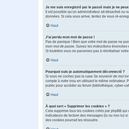
Je me suis enregistré par le passé mais je ne peu
Il est possible qu’un administrateur ait désactivé ou 
données. Si cela vous arrive, tentez de vous ré-enregis
Haut
J’ai perdu mon mot de passe !
Pas de panique ! Bien que votre mot de passe ne puisse
mon mot de passe
. Suivez les instructions énoncées
Si toutefois vous ne parveniez pas à réinitialiser vot
Haut
Pourquoi suis-je automatiquement déconnecté ?
Si vous ne cochez pas la case
Se souvenir de moi
lor
compte à votre insu en utilisant le même ordinateur. 
public pour accéder au forum (bibliothèque, cyber-café,
Haut
À quoi sert « Supprimer les cookies » ?
Cela supprime tous les cookies créés par phpBB qui co
indicateurs de lecture des messages (lu ou non lu) s
des cookies pourrait les résoudre.