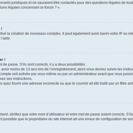
onseils juridiques et ne sauraient être contactés pour des questions légales de tou
tions légales concernant ce forum ? ».
 !
tivé la création de nouveaux comptes. Il peut également avoir banni votre IP ou inter
l’aide.
er !
t de passe. S’ils sont corrects, il y a deux possibilités :
 avoir moins de 13 ans lors de l’enregistrement, alors vous devrez suivre les instr
compte soit activée par vous-même ou par un administrateur avant que vous puissie
vez ses instructions.
 ayez fourni une adresse incorrecte ou que le courriel ait été traité par un filtre an
ent, vérifiez que votre nom d’utilisateur et votre mot de passe soient corrects. S’il
 possible que le propriétaire du site Internet ait une erreur de configuration de son c