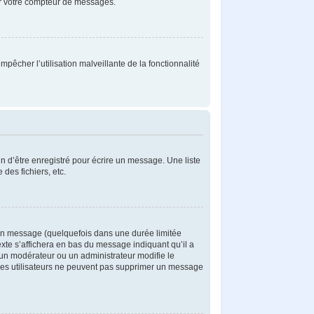
ser votre compteur de messages.
mpêcher l’utilisation malveillante de la fonctionnalité
 d’être enregistré pour écrire un message. Une liste
 des fichiers, etc.
un message (quelquefois dans une durée limitée
te s’affichera en bas du message indiquant qu’il a
i un modérateur ou un administrateur modifie le
e les utilisateurs ne peuvent pas supprimer un message