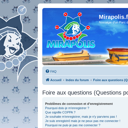
Mirapolis.f
Nostalgie d'un Parc 
FAQ
Accueil
Index du forum
Foire aux questions (
Foire aux questions (Questions 
Problèmes de connexion et d’enregistrement
Pourquoi dois-je m’enregistrer ?
Que signifie COPPA ?
Je souhaite m’enregistrer, mais je n’y parviens pas !
Je suis enregistré mais je ne peux pas me connecter !
Pourquoi ne puis-je pas me connecter ?