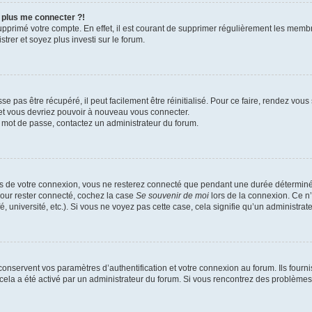
x plus me connecter ?!
supprimé votre compte. En effet, il est courant de supprimer régulièrement les membr
trer et soyez plus investi sur le forum.
 pas être récupéré, il peut facilement être réinitialisé. Pour ce faire, rendez vou
 et vous devriez pouvoir à nouveau vous connecter.
re mot de passe, contactez un administrateur du forum.
s de votre connexion, vous ne resterez connecté que pendant une durée déterminé
Pour rester connecté, cochez la case
Se souvenir de moi
lors de la connexion. Ce n
 université, etc.). Si vous ne voyez pas cette case, cela signifie qu’un administrate
nservent vos paramètres d’authentification et votre connexion au forum. Ils fournis
i cela a été activé par un administrateur du forum. Si vous rencontrez des problè