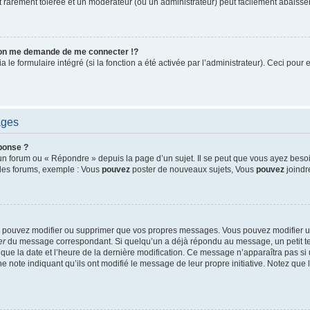
est rarement tolérée et un modérateur (ou un administrateur) peut facilement abais
on me demande de me connecter !?
e formulaire intégré (si la fonction a été activée par l’administrateur). Ceci pour e
ages
ponse ?
n forum ou « Répondre » depuis la page d’un sujet. Il se peut que vous ayez besoin
 des forums, exemple : Vous
pouvez
poster de nouveaux sujets, Vous
pouvez
joindre
ne pouvez modifier ou supprimer que vos propres messages. Vous pouvez modifier 
er
du message correspondant. Si quelqu’un a déjà répondu au message, un petit tex
si que la date et l’heure de la dernière modification. Ce message n’apparaîtra pas s
une note indiquant qu’ils ont modifié le message de leur propre initiative. Notez qu