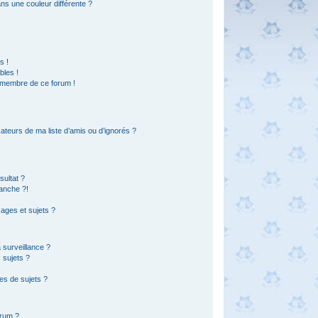
s une couleur différente ?
?
s !
bles !
n membre de ce forum !
ateurs de ma liste d’amis ou d’ignorés ?
ultat ?
anche ?!
ages et sujets ?
a surveillance ?
 sujets ?
es de sujets ?
orum ?