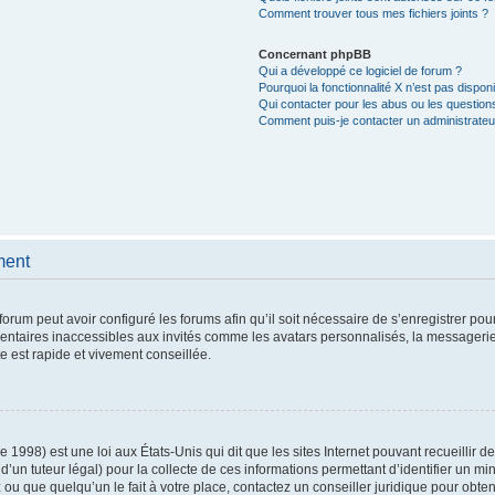
Comment trouver tous mes fichiers joints ?
Concernant phpBB
Qui a développé ce logiciel de forum ?
Pourquoi la fonctionnalité X n’est pas dispon
Qui contacter pour les abus ou les question
Comment puis-je contacter un administrateu
ment
forum peut avoir configuré les forums afin qu’il soit nécessaire de s’enregistrer po
entaires inaccessibles aux invités comme les avatars personnalisés, la messagerie
e est rapide et vivement conseillée.
e 1998) est une loi aux États-Unis qui dit que les sites Internet pouvant recueillir
d’un tuteur légal) pour la collecte de ces informations permettant d’identifier un m
ou que quelqu’un le fait à votre place, contactez un conseiller juridique pour obte