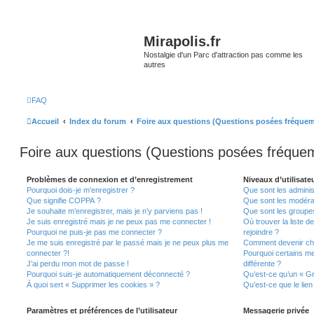
Mirapolis.fr
Nostalgie d'un Parc d'attraction pas comme les
autres
FAQ
Accueil
Index du forum
Foire aux questions (Questions posées fréque
Foire aux questions (Questions posées fréqu
Problèmes de connexion et d’enregistrement
Niveaux d’utilisate
Pourquoi dois-je m’enregistrer ?
Que sont les adminis
Que signifie COPPA ?
Que sont les modéra
Je souhaite m’enregistrer, mais je n’y parviens pas !
Que sont les groupes 
Je suis enregistré mais je ne peux pas me connecter !
Où trouver la liste d
Pourquoi ne puis-je pas me connecter ?
rejoindre ?
Je me suis enregistré par le passé mais je ne peux plus me
Comment devenir ch
connecter ?!
Pourquoi certains m
J’ai perdu mon mot de passe !
différente ?
Pourquoi suis-je automatiquement déconnecté ?
Qu’est-ce qu’un « Gr
À quoi sert « Supprimer les cookies » ?
Qu’est-ce que le lien
Paramètres et préférences de l’utilisateur
Messagerie privée