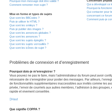
Concernant phpB
Pourquoi mon message doit être validé ?
Qui a développé ce l
Comment remonter mon sujet ?
Pourquoi la fonctionn
Qui contacter pour l
Mise en forme et types de sujets
concernant ce forum
Que sont les BBCodes ?
Comment puis-je cont
Puis-je utiliser le HTML ?
Que sont les smileys ?
Puis-je publier des images ?
Que sont les annonces globales ?
Que sont les annonces ?
Que sont les sujets épinglés ?
Que sont les sujets verrouillés ?
Que sont les icônes de sujet ?
Problèmes de connexion et d’enregistrement
Pourquoi dois-je m’enregistrer ?
Vous pouvez ne pas le faire, mais l’administrateur du forum peut avoir configu
nécessaire de s’enregistrer pour poster des messages. Par ailleurs, l’enreg
de fonctionnalités supplémentaires inaccessibles aux invités comme les av
privée, l’envoi de courriels aux autres membres, l’adhésion à des groupes, 
rapide et vivement conseillée.
Haut
Que signifie COPPA ?