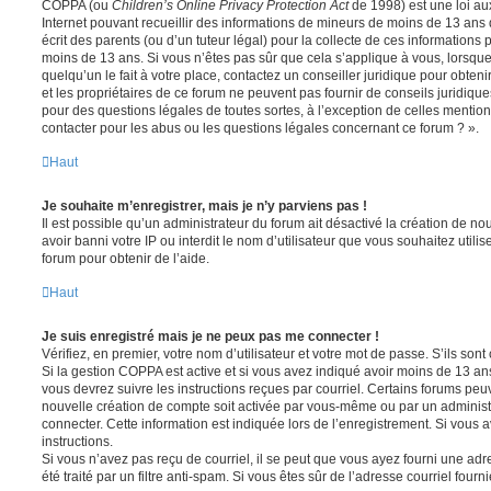
COPPA (ou
Children’s Online Privacy Protection Act
de 1998) est une loi aux
Internet pouvant recueillir des informations de mineurs de moins de 13 ans
écrit des parents (ou d’un tuteur légal) pour la collecte de ces informations 
moins de 13 ans. Si vous n’êtes pas sûr que cela s’applique à vous, lorsqu
quelqu’un le fait à votre place, contactez un conseiller juridique pour obte
et les propriétaires de ce forum ne peuvent pas fournir de conseils juridique
pour des questions légales de toutes sortes, à l’exception de celles mentio
contacter pour les abus ou les questions légales concernant ce forum ? ».
Haut
Je souhaite m’enregistrer, mais je n’y parviens pas !
Il est possible qu’un administrateur du forum ait désactivé la création de 
avoir banni votre IP ou interdit le nom d’utilisateur que vous souhaitez utili
forum pour obtenir de l’aide.
Haut
Je suis enregistré mais je ne peux pas me connecter !
Vérifiez, en premier, votre nom d’utilisateur et votre mot de passe. S’ils sont c
Si la gestion COPPA est active et si vous avez indiqué avoir moins de 13 ans
vous devrez suivre les instructions reçues par courriel. Certains forums pe
nouvelle création de compte soit activée par vous-même ou par un administ
connecter. Cette information est indiquée lors de l’enregistrement. Si vous a
instructions.
Si vous n’avez pas reçu de courriel, il se peut que vous ayez fourni une adre
été traité par un filtre anti-spam. Si vous êtes sûr de l’adresse courriel fourn