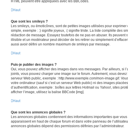
HTML peuvent être appliquées avec les BBCodes.
Haut
Que sont les smileys ?
Les smileys, ou émoticônes, sont de petites images utilisées pour exprime
simple, exemple : :) signifie joyeux, :( signifie triste. La liste complète des s
rédaction de message. Essayez toutefois de ne pas en abuser. Ils peuvent
illisible et un modérateur peut décider de les retirer ou simplement d’efface
aussi avoir défini un nombre maximum de smileys par message.
Haut
Puis-je publier des images ?
Oui, vous pouvez afficher des images dans vos messages. Par ailleurs, si l’a
joints, vous pouvez charger une image sur le forum. Autrement, vous devez 
serveur Web public, exemple : http://www.exemple.com/mon-image.gif. Vou
votre ordinateur (sauf si c’est un serveur Web public) ni des images placé
d’authentification, exemple : boîtes aux lettres Hotmail ou Yahoo!, sites pro
afficher l’image, utilisez la balise BBCode [img].
Haut
Que sont les annonces globales ?
Les annonces globales contiennent des informations importantes que vous d
apparaissent en haut de chaque forum et dans votre panneau de l’utilisateur
annonces globales dépend des permissions définies par l’administrateur.