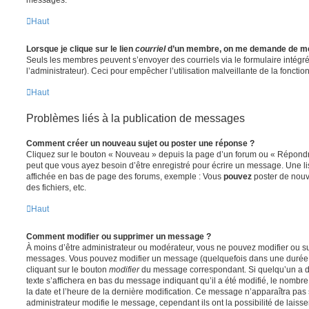
Haut
Lorsque je clique sur le lien
courriel
d’un membre, on me demande de me
Seuls les membres peuvent s’envoyer des courriels via le formulaire intégré (
l’administrateur). Ceci pour empêcher l’utilisation malveillante de la fonctionn
Haut
Problèmes liés à la publication de messages
Comment créer un nouveau sujet ou poster une réponse ?
Cliquez sur le bouton « Nouveau » depuis la page d’un forum ou « Répondre 
peut que vous ayez besoin d’être enregistré pour écrire un message. Une li
affichée en bas de page des forums, exemple : Vous
pouvez
poster de nouv
des fichiers, etc.
Haut
Comment modifier ou supprimer un message ?
À moins d’être administrateur ou modérateur, vous ne pouvez modifier ou 
messages. Vous pouvez modifier un message (quelquefois dans une durée l
cliquant sur le bouton
modifier
du message correspondant. Si quelqu’un a d
texte s’affichera en bas du message indiquant qu’il a été modifié, le nombre 
la date et l’heure de la dernière modification. Ce message n’apparaîtra pas
administrateur modifie le message, cependant ils ont la possibilité de laisse