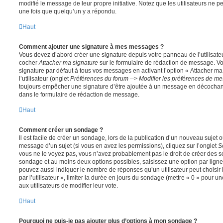
modifié le message de leur propre initiative. Notez que les utilisateurs n
une fois que quelqu’un y a répondu.
Haut
Comment ajouter une signature à mes messages ?
Vous devez d’abord créer une signature depuis votre panneau de l’utilisate
cocher
Attacher ma signature
sur le formulaire de rédaction de message. Vo
signature par défaut à tous vos messages en activant l’option « Attacher ma
l’utilisateur (onglet
Préférences du forum --> Modifier les préférences de m
toujours empêcher une signature d’être ajoutée à un message en décochan
dans le formulaire de rédaction de message.
Haut
Comment créer un sondage ?
Il est facile de créer un sondage, lors de la publication d’un nouveau sujet 
message d’un sujet (si vous en avez les permissions), cliquez sur l’onglet
S
vous ne le voyez pas, vous n’avez probablement pas le droit de créer des so
sondage et au moins deux options possibles, saisissez une option par lig
pouvez aussi indiquer le nombre de réponses qu’un utilisateur peut choisir 
par l’utilisateur », limiter la durée en jours du sondage (mettre « 0 » pour un
aux utilisateurs de modifier leur vote.
Haut
Pourquoi ne puis-je pas ajouter plus d’options à mon sondage ?