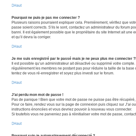
Haut
Pourquoi ne puis-je pas me connecter ?
Plusieurs raisons pourraient expliquer cela. Premièrement, vérifiez que votre
passe soient corrects. S’ils le sont, contactez un administrateur du forum po
banni. Il est également possible que le propriétaire du site Internet ait une 
et qu’il devra la corriger.
Haut
Je me suis enregistré par le passé mais je ne peux plus me connecter ?
Il est possible qu’un administrateur ait désactivé ou supprimé votre compte. 
régulièrement les membres ne postant pas pour réduire la taille de la base 
tentez de vous ré-enregistrer et soyez plus investi sur le forum.
Haut
J’ai perdu mon mot de passe !
Pas de panique ! Bien que votre mot de passe ne puisse pas être récupéré, il 
Pour ce faire, rendez vous sur la page de connexion puis cliquez sur
J’ai o
instructions énoncées et vous devriez pouvoir à nouveau vous connecter.
Si toutefois vous ne parveniez pas à réinitialiser votre mot de passe, contac
Haut
Pourquoi suis-je automatiquement déconnecté ?