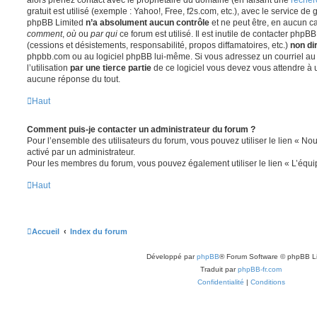
gratuit est utilisé (exemple : Yahoo!, Free, f2s.com, etc.), avec le service d
phpBB Limited
n’a absolument aucun contrôle
et ne peut être, en aucun c
comment
,
où
ou
par qui
ce forum est utilisé. Il est inutile de contacter phpB
(cessions et désistements, responsabilité, propos diffamatoires, etc.)
non di
phpbb.com ou au logiciel phpBB lui-même. Si vous adressez un courriel a
l’utilisation
par une tierce partie
de ce logiciel vous devez vous attendre à 
aucune réponse du tout.
Haut
Comment puis-je contacter un administrateur du forum ?
Pour l’ensemble des utilisateurs du forum, vous pouvez utiliser le lien « Nous
activé par un administrateur.
Pour les membres du forum, vous pouvez également utiliser le lien « L’équi
Haut
Accueil
Index du forum
Développé par
phpBB
® Forum Software © phpBB L
Traduit par
phpBB-fr.com
Confidentialité
|
Conditions