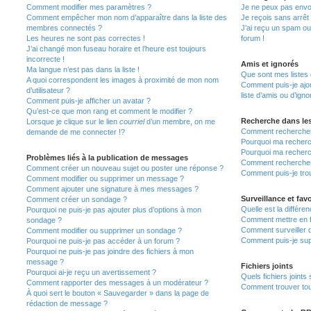
Comment modifier mes paramètres ?
Je ne peux pas envo
Comment empêcher mon nom d’apparaître dans la liste des
Je reçois sans arrêt
membres connectés ?
J’ai reçu un spam ou
Les heures ne sont pas correctes !
forum !
J’ai changé mon fuseau horaire et l’heure est toujours
incorrecte !
Amis et ignorés
Ma langue n’est pas dans la liste !
Que sont mes listes 
A quoi correspondent les images à proximité de mon nom
Comment puis-je ajou
d’utilisateur ?
liste d’amis ou d’igno
Comment puis-je afficher un avatar ?
Qu’est-ce que mon rang et comment le modifier ?
Recherche dans le
Lorsque je clique sur le lien
courriel
d’un membre, on me
Comment rechercher
demande de me connecter !?
Pourquoi ma recherc
Pourquoi ma recherc
Problèmes liés à la publication de messages
Comment recherche
Comment créer un nouveau sujet ou poster une réponse ?
Comment puis-je tro
Comment modifier ou supprimer un message ?
Comment ajouter une signature à mes messages ?
Surveillance et favo
Comment créer un sondage ?
Quelle est la différen
Pourquoi ne puis-je pas ajouter plus d’options à mon
Comment mettre en fa
sondage ?
Comment surveiller 
Comment modifier ou supprimer un sondage ?
Comment puis-je sup
Pourquoi ne puis-je pas accéder à un forum ?
Pourquoi ne puis-je pas joindre des fichiers à mon
message ?
Fichiers joints
Pourquoi ai-je reçu un avertissement ?
Quels fichiers joints
Comment rapporter des messages à un modérateur ?
Comment trouver tous
À quoi sert le bouton « Sauvegarder » dans la page de
rédaction de message ?