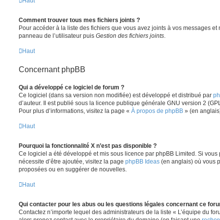
Haut
Comment trouver tous mes fichiers joints ?
Pour accéder à la liste des fichiers que vous avez joints à vos messages et
panneau de l’utilisateur puis
Gestion des fichiers joints
.
Haut
Concernant phpBB
Qui a développé ce logiciel de forum ?
Ce logiciel (dans sa version non modifiée) est développé et distribué par
ph
d’auteur. Il est publié sous la licence publique générale GNU version 2 (GPL-
Pour plus d’informations, visitez la page «
À propos de phpBB
» (en anglais
Haut
Pourquoi la fonctionnalité X n’est pas disponible ?
Ce logiciel a été développé et mis sous licence par phpBB Limited. Si vous
nécessite d’être ajoutée, visitez la page
phpBB Ideas
(en anglais) où vous 
proposées ou en suggérer de nouvelles.
Haut
Qui contacter pour les abus ou les questions légales concernant ce for
Contactez n’importe lequel des administrateurs de la liste « L’équipe du fo
alors prenez contact avec le propriétaire du domaine (en faisant une
recher