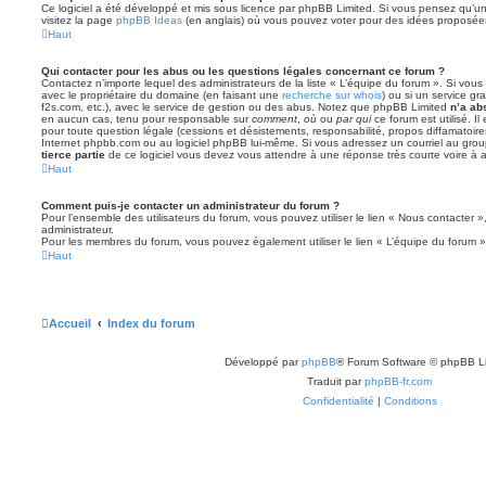
Ce logiciel a été développé et mis sous licence par phpBB Limited. Si vous pensez qu’une
visitez la page
phpBB Ideas
(en anglais) où vous pouvez voter pour des idées proposée
Haut
Qui contacter pour les abus ou les questions légales concernant ce forum ?
Contactez n’importe lequel des administrateurs de la liste « L’équipe du forum ». Si vou
avec le propriétaire du domaine (en faisant une
recherche sur whois
) ou si un service gra
f2s.com, etc.), avec le service de gestion ou des abus. Notez que phpBB Limited
n’a ab
en aucun cas, tenu pour responsable sur
comment
,
où
ou
par qui
ce forum est utilisé. I
pour toute question légale (cessions et désistements, responsabilité, propos diffamatoire
Internet phpbb.com ou au logiciel phpBB lui-même. Si vous adressez un courriel au grou
tierce partie
de ce logiciel vous devez vous attendre à une réponse très courte voire à
Haut
Comment puis-je contacter un administrateur du forum ?
Pour l’ensemble des utilisateurs du forum, vous pouvez utiliser le lien « Nous contacter »,
administrateur.
Pour les membres du forum, vous pouvez également utiliser le lien « L’équipe du forum »
Haut
Accueil
Index du forum
Développé par
phpBB
® Forum Software © phpBB L
Traduit par
phpBB-fr.com
Confidentialité
|
Conditions