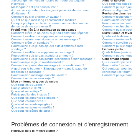
J’ai changé mon fuseau horaire et l’heure est toujours
Amis et ignorés
incorrecte !
Que sont mes listes d’
Ma langue n’est pas dans la liste !
Comment puis-je ajoute
A quoi correspondent les images à proximité de mon nom
d’amis ou d’ignorés ?
d’utilisateur ?
Recherche dans les
Comment puis-je afficher un avatar ?
Comment rechercher d
Qu’est-ce que mon rang et comment le modifier ?
Pourquoi ma recherch
Lorsque je clique sur le lien
courriel
d’un membre, on me
Pourquoi ma recherch
demande de me connecter !?
Comment rechercher 
Problèmes liés à la publication de messages
Comment puis-je trou
Comment créer un nouveau sujet ou poster une réponse ?
Surveillance et favor
Comment modifier ou supprimer un message ?
Quelle est la différenc
Comment ajouter une signature à mes messages ?
Comment mettre en fav
Comment créer un sondage ?
Comment surveiller d
Pourquoi ne puis-je pas ajouter plus d’options à mon
Comment puis-je suppr
sondage ?
Fichiers joints
Comment modifier ou supprimer un sondage ?
Quels fichiers joints 
Pourquoi ne puis-je pas accéder à un forum ?
Comment trouver tous 
Pourquoi ne puis-je pas joindre des fichiers à mon message ?
Concernant phpBB
Pourquoi ai-je reçu un avertissement ?
Qui a développé ce lo
Comment rapporter des messages à un modérateur ?
Pourquoi la fonctionna
À quoi sert le bouton « Sauvegarder » dans la page de
Qui contacter pour le
rédaction de message ?
concernant ce forum 
Pourquoi mon message doit être validé ?
Comment puis-je conta
Comment remonter mon sujet ?
Mise en forme et types de sujets
Que sont les BBCodes ?
Puis-je utiliser le HTML ?
Que sont les smileys ?
Puis-je publier des images ?
Que sont les annonces globales ?
Que sont les annonces ?
Que sont les sujets épinglés ?
Que sont les sujets verrouillés ?
Que sont les icônes de sujet ?
Problèmes de connexion et d’enregistrement
Pourquoi dois-je m’enregistrer ?