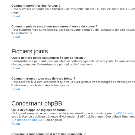
Comment surveiller des forums ?
Pour surveiller un forum en particulier, une fois entré sur celui-ci, cliquez sur le lien « Su
page.
Haut
Comment puis-je supprimer mes surveillances de sujets ?
Pour supprimer vos surveillances, allez dans votre panneau de l’utilisateur (onglet
Aperçu
les instructions.
Haut
Fichiers joints
Quels fichiers joints sont autorisés sur ce forum ?
L’administrateur peut autoriser ou interdire certains types de fichiers joints. Si vous n’ête
chargé, contactez l’administrateur pour plus d’informations.
Haut
Comment trouver tous mes fichiers joints ?
Pour accéder à la liste des fichiers que vous avez joints à vos messages et messages pr
l’utilisateur puis
Gestion des fichiers joints
.
Haut
Concernant phpBB
Qui a développé ce logiciel de forum ?
Ce logiciel (dans sa version non modifiée) est développé et distribué par
phpBB Limited
,
sous la licence publique générale GNU version 2 (GPL-2.0) et peut être diffusé librement.
«
À propos de phpBB
» (en anglais).
Haut
Pourquoi la fonctionnalité X n’est pas disponible ?