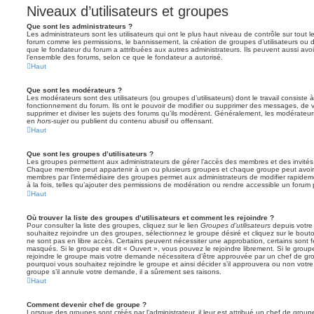
Niveaux d’utilisateurs et groupes
Que sont les administrateurs ?
Les administrateurs sont les utilisateurs qui ont le plus haut niveau de contrôle sur tout l
forum comme les permissions, le bannissement, la création de groupes d’utilisateurs ou d
que le fondateur du forum a attribuées aux autres administrateurs. Ils peuvent aussi avo
l’ensemble des forums, selon ce que le fondateur a autorisé.
Haut
Que sont les modérateurs ?
Les modérateurs sont des utilisateurs (ou groupes d’utilisateurs) dont le travail consiste à 
fonctionnement du forum. Ils ont le pouvoir de modifier ou supprimer des messages, de verr
supprimer et diviser les sujets des forums qu’ils modèrent. Généralement, les modérateur
en
hors-sujet
ou publient du contenu abusif ou offensant.
Haut
Que sont les groupes d’utilisateurs ?
Les groupes permettent aux administrateurs de gérer l’accès des membres et des invités 
Chaque membre peut appartenir à un ou plusieurs groupes et chaque groupe peut avoir 
membres par l’intermédiaire des groupes permet aux administrateurs de modifier rapide
à la fois, telles qu’ajouter des permissions de modération ou rendre accessible un forum 
Haut
Où trouver la liste des groupes d’utilisateurs et comment les rejoindre ?
Pour consulter la liste des groupes, cliquez sur le lien
Groupes d’utilisateurs
depuis votre 
souhaitez rejoindre un des groupes, sélectionnez le groupe désiré et cliquez sur le bout
ne sont pas en libre accès. Certains peuvent nécessiter une approbation, certains sont
masqués. Si le groupe est dit « Ouvert », vous pouvez le rejoindre librement. Si le grou
rejoindre le groupe mais votre demande nécessitera d’être approuvée par un chef de g
pourquoi vous souhaitez rejoindre le groupe et ainsi décider s’il approuvera ou non vot
groupe s’il annule votre demande, il a sûrement ses raisons.
Haut
Comment devenir chef de groupe ?
Lorsque des groupes sont créés par l’administrateur, il leur est attribué un chef de grou