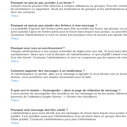
Pourquoi ne puis-je pas accéder à un forum ?
Certains forums peuvent être réservés à certains utilisateurs ou groupes. Pour les consulter
les permissions s’y rapportant. Seuls les modérateurs de groupes et les administrateur
donc les contacter.
Haut
Pourquoi ne puis-je pas joindre des fichiers à mon message ?
La possibilité d’ajouter des fichiers joints peut être accordée par forum, par groupe, ou pa
avoir autorisé l’ajout de fichiers joints pour le forum dans lequel vous postez, ou peut-ê
Contactez l’administrateur si vous ne savez pas pourquoi vous ne pouvez pas ajouter de f
Haut
Pourquoi ai-je reçu un avertissement ?
Chaque administrateur a son propre ensemble de règles pour son site. Si vous avez dér
avertissement. Notez que c’est la décision de l’administrateur, et que phpBB Limited n’e
d’un site donné. Contactez l’administrateur si vous ne comprenez pas les raisons de votr
Haut
Comment rapporter des messages à un modérateur ?
Si l’administrateur l’a permis, allez sur le message à signaler et vous devriez voir un bo
dessus, vous accéderez aux étapes nécessaires pour le faire.
Haut
À quoi sert le bouton « Sauvegarder » dans la page de rédaction de message ?
Il vous permet de sauvegarder des brouillons de vos messages et de les poster ultérieure
panneau de l’utilisateur (onglet
Aperçu --> Gestion des brouillons
).
Haut
Pourquoi mon message doit être validé ?
L’administrateur peut avoir décidé que les messages du forum dans lequel vous postez né
publiés. Il est possible aussi que l’administrateur vous ait placé dans un groupe dont le
d’être publiés. Contactez l’administrateur pour plus d’informations.
Haut