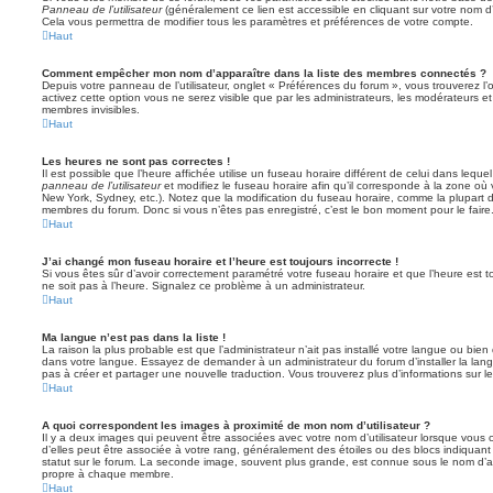
Panneau de l’utilisateur
(généralement ce lien est accessible en cliquant sur votre nom d
Cela vous permettra de modifier tous les paramètres et préférences de votre compte.
Haut
Comment empêcher mon nom d’apparaître dans la liste des membres connectés ?
Depuis votre panneau de l’utilisateur, onglet « Préférences du forum », vous trouverez l’
activez cette option vous ne serez visible que par les administrateurs, les modérateurs
membres invisibles.
Haut
Les heures ne sont pas correctes !
Il est possible que l’heure affichée utilise un fuseau horaire différent de celui dans leq
panneau de l’utilisateur
et modifiez le fuseau horaire afin qu’il corresponde à la zone où 
New York, Sydney, etc.). Notez que la modification du fuseau horaire, comme la plupart 
membres du forum. Donc si vous n’êtes pas enregistré, c’est le bon moment pour le faire
Haut
J’ai changé mon fuseau horaire et l’heure est toujours incorrecte !
Si vous êtes sûr d’avoir correctement paramétré votre fuseau horaire et que l’heure est to
ne soit pas à l’heure. Signalez ce problème à un administrateur.
Haut
Ma langue n’est pas dans la liste !
La raison la plus probable est que l’administrateur n’ait pas installé votre langue ou bi
dans votre langue. Essayez de demander à un administrateur du forum d’installer la langue
pas à créer et partager une nouvelle traduction. Vous trouverez plus d’informations sur le
Haut
A quoi correspondent les images à proximité de mon nom d’utilisateur ?
Il y a deux images qui peuvent être associées avec votre nom d’utilisateur lorsque vous 
d’elles peut être associée à votre rang, généralement des étoiles ou des blocs indiqua
statut sur le forum. La seconde image, souvent plus grande, est connue sous le nom d’
propre à chaque membre.
Haut