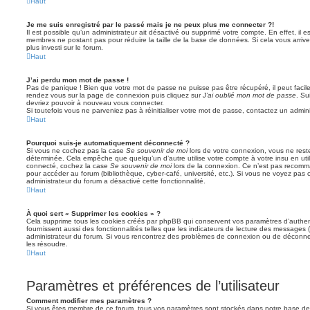
Haut
Je me suis enregistré par le passé mais je ne peux plus me connecter ?!
Il est possible qu’un administrateur ait désactivé ou supprimé votre compte. En effet, il 
membres ne postant pas pour réduire la taille de la base de données. Si cela vous arrive
plus investi sur le forum.
Haut
J’ai perdu mon mot de passe !
Pas de panique ! Bien que votre mot de passe ne puisse pas être récupéré, il peut facileme
rendez vous sur la page de connexion puis cliquez sur
J’ai oublié mon mot de passe
. Su
devriez pouvoir à nouveau vous connecter.
Si toutefois vous ne parveniez pas à réinitialiser votre mot de passe, contactez un admin
Haut
Pourquoi suis-je automatiquement déconnecté ?
Si vous ne cochez pas la case
Se souvenir de moi
lors de votre connexion, vous ne res
déterminée. Cela empêche que quelqu’un d’autre utilise votre compte à votre insu en util
connecté, cochez la case
Se souvenir de moi
lors de la connexion. Ce n’est pas recomma
pour accéder au forum (bibliothèque, cyber-café, université, etc.). Si vous ne voyez pas c
administrateur du forum a désactivé cette fonctionnalité.
Haut
À quoi sert « Supprimer les cookies » ?
Cela supprime tous les cookies créés par phpBB qui conservent vos paramètres d’authenti
fournissent aussi des fonctionnalités telles que les indicateurs de lecture des messages (l
administrateur du forum. Si vous rencontrez des problèmes de connexion ou de déconnex
les résoudre.
Haut
Paramètres et préférences de l’utilisateur
Comment modifier mes paramètres ?
Si vous êtes membre de ce forum, tous vos paramètres sont stockés dans notre base de