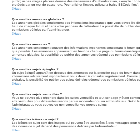
public) ni des images placées derrière des mécanismes d’authentification, exemple : boîte
protégés par un mot de passe, etc. Pour afficher l’image, utilisez la balise BBCode [img].
Haut
Que sont les annonces globales ?
Les annonces globales contiennent des informations importantes que vous devez lire dè
haut de chaque forum et dans votre panneau de l’utilisateur. La possibilité de publier
permissions définies par l’administrateur.
Haut
Que sont les annonces ?
Les annonces contiennent souvent des informations importantes concernant le forum que
que possible. Les annonces apparaissent en haut de chaque page du forum dans lequel
annonces globales, la possibilité de publier des annonces dépend des permissions définie
Haut
Que sont les sujets épinglés ?
Un sujet épinglé apparaît en dessous des annonces sur la première page du forum dans leq
informations relativement importantes et vous devez le consulter régulièrement. Comme
globales, la possibilité de publier des sujets épinglés dépend des permissions définies par
Haut
Que sont les sujets verrouillés ?
Vous ne pouvez plus répondre dans les sujets verrouillés et tout sondage y étant conten
être verrouillés pour différentes raisons par un modérateur ou un administrateur. Selon 
l’administrateur, vous pouvez ou non verrouiller vos propres sujets.
Haut
Que sont les icônes de sujet ?
Les icônes de sujet sont des images qui peuvent être associées à des messages pour reflét
des icônes de sujet dépend des permissions définies par l’administrateur.
Haut