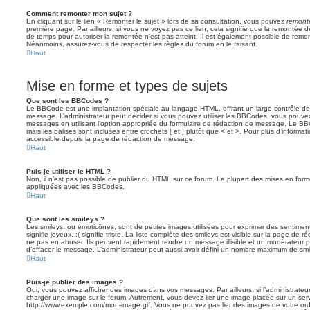
Comment remonter mon sujet ?
En cliquant sur le lien « Remonter le sujet » lors de sa consultation, vous pouvez
remont
première page. Par ailleurs, si vous ne voyez pas ce lien, cela signifie que la remontée de
de temps pour autoriser la remontée n’est pas atteint. Il est également possible de rem
Néanmoins, assurez-vous de respecter les règles du forum en le faisant.
Haut
Mise en forme et types de sujets
Que sont les BBCodes ?
Le BBCode est une implantation spéciale au langage HTML, offrant un large contrôle d
message. L’administrateur peut décider si vous pouvez utiliser les BBCodes, vous pouve
messages en utilisant l’option appropriée du formulaire de rédaction de message. Le BB
mais les balises sont incluses entre crochets [ et ] plutôt que < et >. Pour plus d’informa
accessible depuis la page de rédaction de message.
Haut
Puis-je utiliser le HTML ?
Non, il n’est pas possible de publier du HTML sur ce forum. La plupart des mises en fo
appliquées avec les BBCodes.
Haut
Que sont les smileys ?
Les smileys, ou émoticônes, sont de petites images utilisées pour exprimer des sentimen
signifie joyeux, :( signifie triste. La liste complète des smileys est visible sur la page d
ne pas en abuser. Ils peuvent rapidement rendre un message illisible et un modérateur p
d’effacer le message. L’administrateur peut aussi avoir défini un nombre maximum de sm
Haut
Puis-je publier des images ?
Oui, vous pouvez afficher des images dans vos messages. Par ailleurs, si l’administrateur 
charger une image sur le forum. Autrement, vous devez lier une image placée sur un ser
http://www.exemple.com/mon-image.gif. Vous ne pouvez pas lier des images de votre ordi