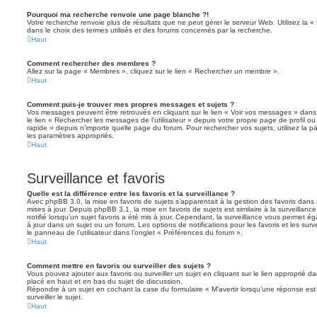
Pourquoi ma recherche renvoie une page blanche ?!
Votre recherche renvoie plus de résultats que ne peut gérer le serveur Web. Utilisez la 
dans le choix des termes utilisés et des forums concernés par la recherche.
Haut
Comment rechercher des membres ?
Allez sur la page « Membres », cliquez sur le lien « Rechercher un membre ».
Haut
Comment puis-je trouver mes propres messages et sujets ?
Vos messages peuvent être retrouvés en cliquant sur le lien « Voir vos messages » dans l
le lien « Rechercher les messages de l’utilisateur » depuis votre propre page de profil ou 
rapide » depuis n’importe quelle page du forum. Pour rechercher vos sujets, utilisez la
les paramètres appropriés.
Haut
Surveillance et favoris
Quelle est la différence entre les favoris et la surveillance ?
Avec phpBB 3.0, la mise en favoris de sujets s’apparentait à la gestion des favoris dans 
mises à jour. Depuis phpBB 3.1, la mise en favoris de sujets est similaire à la surveillan
notifié lorsqu’un sujet favoris a été mis à jour. Cependant, la surveillance vous permet éga
à jour dans un sujet ou un forum. Les options de notifications pour les favoris et les sur
le panneau de l’utilisateur dans l’onglet « Préférences du forum ».
Haut
Comment mettre en favoris ou surveiller des sujets ?
Vous pouvez ajouter aux favoris ou surveiller un sujet en cliquant sur le lien approprié d
placé en haut et en bas du sujet de discussion.
Répondre à un sujet en cochant la case du formulaire « M’avertir lorsqu’une réponse es
surveiller le sujet.
Haut