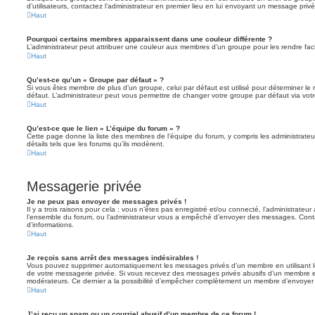
d’utilisateurs, contactez l’administrateur en premier lieu en lui envoyant un message privé
Haut
Pourquoi certains membres apparaissent dans une couleur différente ?
L’administrateur peut attribuer une couleur aux membres d’un groupe pour les rendre faci
Haut
Qu’est-ce qu’un « Groupe par défaut » ?
Si vous êtes membre de plus d’un groupe, celui par défaut est utilisé pour déterminer le 
défaut. L’administrateur peut vous permettre de changer votre groupe par défaut via votre
Haut
Qu’est-ce que le lien « L’équipe du forum » ?
Cette page donne la liste des membres de l’équipe du forum, y compris les administrateu
détails tels que les forums qu’ils modèrent.
Haut
Messagerie privée
Je ne peux pas envoyer de messages privés !
Il y a trois raisons pour cela : vous n’êtes pas enregistré et/ou connecté, l’administrateu
l’ensemble du forum, ou l’administrateur vous a empêché d’envoyer des messages. Contac
d’informations.
Haut
Je reçois sans arrêt des messages indésirables !
Vous pouvez supprimer automatiquement les messages privés d’un membre en utilisant l
de votre messagerie privée. Si vous recevez des messages privés abusifs d’un membre en
modérateurs. Ce dernier a la possibilité d’empêcher complètement un membre d’envoyer
Haut
J’ai reçu un spam ou un courriel abusif d’un membre de ce forum !