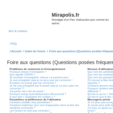
Mirapolis.fr
Nostalgie d'un Parc d'attraction pas comme les
autres
Vers le contenu
FAQ
Accueil
Index du forum
Foire aux questions (Questions posées fréque
Foire aux questions (Questions posées fréqu
Problèmes de connexion et d’enregistrement
Niveaux d’utilisateu
Pourquoi dois-je m’enregistrer ?
Que sont les administ
Que signifie COPPA ?
Que sont les modérat
Je souhaite m’enregistrer, mais je n’y parviens pas !
Que sont les groupes d
Je suis enregistré mais je ne peux pas me connecter !
Où trouver la liste de
Pourquoi ne puis-je pas me connecter ?
rejoindre ?
Je me suis enregistré par le passé mais je ne peux plus me
Comment devenir che
connecter ?!
Pourquoi certains me
J’ai perdu mon mot de passe !
différente ?
Pourquoi suis-je automatiquement déconnecté ?
Qu’est-ce qu’un « Gr
À quoi sert « Supprimer les cookies » ?
Qu’est-ce que le lien
Paramètres et préférences de l’utilisateur
Messagerie privée
Comment modifier mes paramètres ?
Je ne peux pas envoy
Comment empêcher mon nom d’apparaître dans la liste des
Je reçois sans arrêt 
membres connectés ?
J’ai reçu un spam ou 
Les heures ne sont pas correctes !
forum !