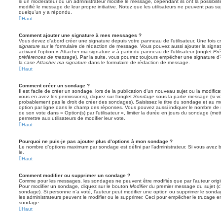
si un modérateur ou un administrateur modifie le message, cependant ils ont la possibilité
modifié le message de leur propre initiative. Notez que les utilisateurs ne peuvent pas
quelqu’un y a répondu.
Haut
Comment ajouter une signature à mes messages ?
Vous devez d’abord créer une signature depuis votre panneau de l’utilisateur. Une fois
signature
sur le formulaire de rédaction de message. Vous pouvez aussi ajouter la sign
activant l’option « Attacher ma signature » à partir du panneau de l’utilisateur (onglet
Pré
préférences de message
). Par la suite, vous pourrez toujours empêcher une signature
la case
Attacher ma signature
dans le formulaire de rédaction de message.
Haut
Comment créer un sondage ?
Il est facile de créer un sondage, lors de la publication d’un nouveau sujet ou la modific
vous en avez les permissions), cliquez sur l’onglet
Sondage
sous la partie message (si v
probablement pas le droit de créer des sondages). Saisissez le titre du sondage et au m
option par ligne dans le champ des réponses. Vous pouvez aussi indiquer le nombre de ré
de son vote dans « Option(s) par l’utilisateur », limiter la durée en jours du sondage (mett
permettre aux utilisateurs de modifier leur vote.
Haut
Pourquoi ne puis-je pas ajouter plus d’options à mon sondage ?
Le nombre d’options maximum par sondage est défini par l’administrateur. Si vous avez be
le.
Haut
Comment modifier ou supprimer un sondage ?
Comme pour les messages, les sondages ne peuvent être modifiés que par l’auteur origi
Pour modifier un sondage, cliquez sur le bouton
Modifier
du premier message du sujet (c’e
sondage). Si personne n’a voté, l’auteur peut modifier une option ou supprimer le sonda
les administrateurs peuvent le modifier ou le supprimer. Ceci pour empêcher le trucage e
sondage.
Haut