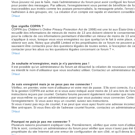
Vous pouvez ne pas le faire, mais l’administrateur du forum peut avoir configuré les forums
pour poster des messages. Par ailleurs, l’enregistrement vous permet de bénéficier de f
inaccessibles aux invités comme les avatars personnalisés, la messagerie privée, l’envoi
l’adhésion à des groupes, etc. La création d’un compte est rapide et vivement conseillée
Haut
Que signifie COPPA ?
COPPA (ou
Children’s Online Privacy Protection Act
de 1998) est une loi aux États-Unis q
recueillir des informations de mineurs de moins de 13 ans doivent obtenir le consentement
pour la collecte de ces informations permettant d’identifier un mineur de moins de 13 ans
s’applique à vous, lorsque vous vous enregistrez ou que quelqu’un le fait à votre place, 
obtenir son avis. Notez que phpBB Limited et les propriétaires de ce forum ne peuvent pa
sauraient être contactés pour des questions légales de toutes sortes, à l’exception de 
contacter pour les abus ou les questions légales concernant ce forum ? ».
Haut
Je souhaite m’enregistrer, mais je n’y parviens pas !
Il est possible qu’un administrateur du forum ait désactivé la création de nouveaux compt
ou interdit le nom d’utilisateur que vous souhaitez utiliser. Contactez un administrateur d
Haut
Je suis enregistré mais je ne peux pas me connecter !
Vérifiez, en premier, votre nom d’utilisateur et votre mot de passe. S’ils sont corrects, il y 
Si la gestion COPPA est active et si vous avez indiqué avoir moins de 13 ans lors de l’en
instructions reçues par courriel. Certains forums peuvent également nécessiter que toute
par vous-même ou par un administrateur avant que vous puissiez vous connecter. Cette i
l’enregistrement. Si vous avez reçu un courriel, suivez ses instructions.
Si vous n’avez pas reçu de courriel, il se peut que vous ayez fourni une adresse incorrecte
filtre anti-spam. Si vous êtes sûr de l’adresse courriel fournie, contactez un administrateur
Haut
Pourquoi ne puis-je pas me connecter ?
Plusieurs raisons pourraient expliquer cela. Premièrement, vérifiez que votre nom d’utilis
S’ils le sont, contactez un administrateur du forum pour vérifier que vous n’avez pas été 
propriétaire du site Internet ait une erreur de configuration de son côté, et qu’il devra la c