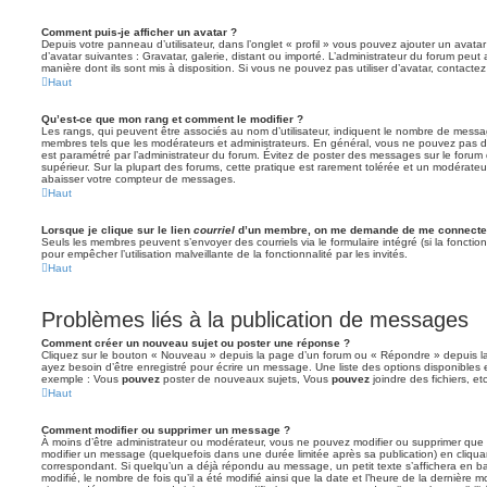
Comment puis-je afficher un avatar ?
Depuis votre panneau d’utilisateur, dans l’onglet « profil » vous pouvez ajouter un avata
d’avatar suivantes : Gravatar, galerie, distant ou importé. L’administrateur du forum peut 
manière dont ils sont mis à disposition. Si vous ne pouvez pas utiliser d’avatar, contacte
Haut
Qu’est-ce que mon rang et comment le modifier ?
Les rangs, qui peuvent être associés au nom d’utilisateur, indiquent le nombre de messag
membres tels que les modérateurs et administrateurs. En général, vous ne pouvez pas direc
est paramétré par l’administrateur du forum. Évitez de poster des messages sur le forum
supérieur. Sur la plupart des forums, cette pratique est rarement tolérée et un modérateu
abaisser votre compteur de messages.
Haut
Lorsque je clique sur le lien
courriel
d’un membre, on me demande de me connecter
Seuls les membres peuvent s’envoyer des courriels via le formulaire intégré (si la fonction 
pour empêcher l’utilisation malveillante de la fonctionnalité par les invités.
Haut
Problèmes liés à la publication de messages
Comment créer un nouveau sujet ou poster une réponse ?
Cliquez sur le bouton « Nouveau » depuis la page d’un forum ou « Répondre » depuis la
ayez besoin d’être enregistré pour écrire un message. Une liste des options disponibles
exemple : Vous
pouvez
poster de nouveaux sujets, Vous
pouvez
joindre des fichiers, etc
Haut
Comment modifier ou supprimer un message ?
À moins d’être administrateur ou modérateur, vous ne pouvez modifier ou supprimer qu
modifier un message (quelquefois dans une durée limitée après sa publication) en cliqua
correspondant. Si quelqu’un a déjà répondu au message, un petit texte s’affichera en b
modifié, le nombre de fois qu’il a été modifié ainsi que la date et l’heure de la dernière