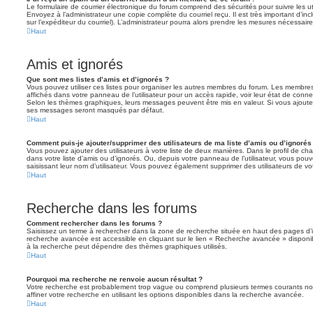
Le formulaire de courrier électronique du forum comprend des sécurités pour suivre les ut
Envoyez à l’administrateur une copie complète du courriel reçu. Il est très important d’inclu
sur l’expéditeur du courriel). L’administrateur pourra alors prendre les mesures nécessaire
Haut
Amis et ignorés
Que sont mes listes d’amis et d’ignorés ?
Vous pouvez utiliser ces listes pour organiser les autres membres du forum. Les membres 
affichés dans votre panneau de l’utilisateur pour un accès rapide, voir leur état de con
Selon les thèmes graphiques, leurs messages peuvent être mis en valeur. Si vous ajoutez u
ses messages seront masqués par défaut.
Haut
Comment puis-je ajouter/supprimer des utilisateurs de ma liste d’amis ou d’ignorés
Vous pouvez ajouter des utilisateurs à votre liste de deux manières. Dans le profil de cha
dans votre liste d’amis ou d’ignorés. Ou, depuis votre panneau de l’utilisateur, vous p
saisissant leur nom d’utilisateur. Vous pouvez également supprimer des utilisateurs de v
Haut
Recherche dans les forums
Comment rechercher dans les forums ?
Saisissez un terme à rechercher dans la zone de recherche située en haut des pages d’
recherche avancée est accessible en cliquant sur le lien « Recherche avancée » disponib
à la recherche peut dépendre des thèmes graphiques utilisés.
Haut
Pourquoi ma recherche ne renvoie aucun résultat ?
Votre recherche est probablement trop vague ou comprend plusieurs termes courants 
affiner votre recherche en utilisant les options disponibles dans la recherche avancée.
Haut