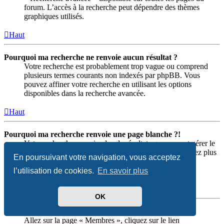
forum. L’accès à la recherche peut dépendre des thèmes
graphiques utilisés.
Haut
Pourquoi ma recherche ne renvoie aucun résultat ?
Votre recherche est probablement trop vague ou comprend
plusieurs termes courants non indexés par phpBB. Vous
pouvez affiner votre recherche en utilisant les options
disponibles dans la recherche avancée.
Haut
Pourquoi ma recherche renvoie une page blanche ?!
Votre recherche renvoie plus de résultats que ne peut gérer le
serveur Web. Utilisez la « Recherche avancée » et soyez plus
En poursuivant votre navigation, vous acceptez
précis dans le choix des termes utilisés et des forums
concernés par la recherche.
l’utilisation de cookies.
En savoir plus
Haut
OK
Comment rechercher des membres ?
Allez sur la page « Membres », cliquez sur le lien