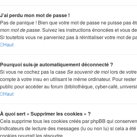
J’ai perdu mon mot de passe !
Pas de panique ! Bien que votre mot de passe ne puisse pas être 
mon mot de passe
. Suivez les instructions énoncées et vous d
Si toutefois vous ne parveniez pas à réinitialiser votre mot de 
Haut
Pourquoi suis-je automatiquement déconnecté ?
Si vous ne cochez pas la case
Se souvenir de moi
lors de votr
compte à votre insu en utilisant le même ordinateur. Pour reste
public pour accéder au forum (bibliothèque, cyber-café, universit
Haut
À quoi sert « Supprimer les cookies » ?
Cela supprime tous les cookies créés par phpBB qui conservent v
indicateurs de lecture des messages (lu ou non lu) si cela a é
cookies pourrait les résoudre.