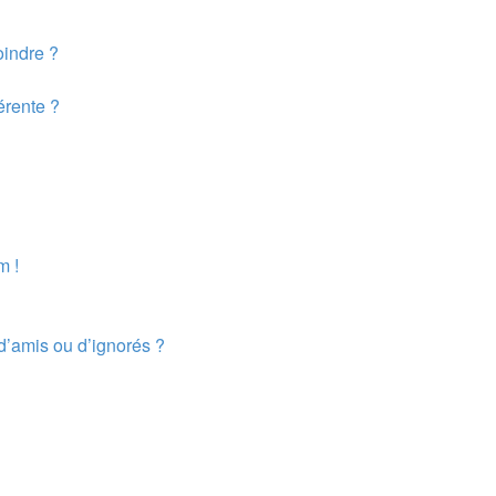
oindre ?
érente ?
m !
d’amis ou d’ignorés ?