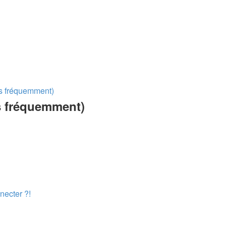
es fréquemment)
s fréquemment)
necter ?!