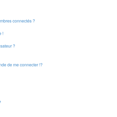
embres connectés ?
 !
isateur ?
de de me connecter !?
?